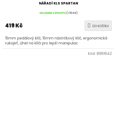
NÁŘADÍ KLS SPARTAN
SKLADEM V ESHOPU
(>10 KS)
419 Kč
DO KOŠÍKU
15mm pedálový klíč, 15mm nástrčkový klíč, ergonomická
rukojeť, úhel na klíči pro lepší manipulac
Kód:
8961642