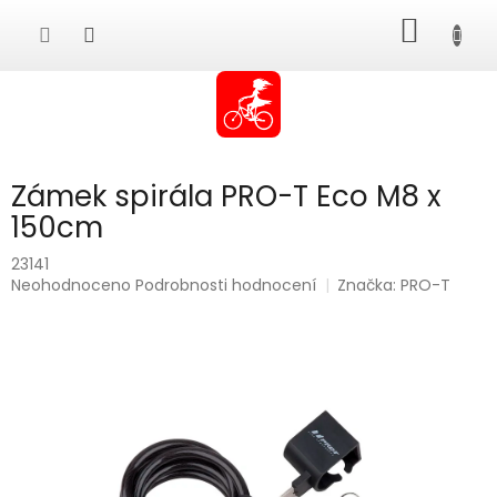
Přejít
NÁKUP
na
obsah
KOŠÍK
Zámek spirála PRO-T Eco M8 x
150cm
23141
Průměrné
Neohodnoceno
Podrobnosti hodnocení
Značka:
PRO-T
hodnocení
produktu
je
0,0
z
5
hvězdiček.