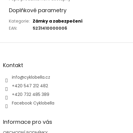
Doplňkové parametry
Kategorie
:
Zámky a zabezpečení
EAN
:
5231410000006
Z
á
p
a
Kontakt
t
í
info
@
cyklobella.cz
+420 547 212 482
+420 732 485 389
Facebook Cyklobella
Informace pro vás
OBCHODNÍ PODMÍNKY