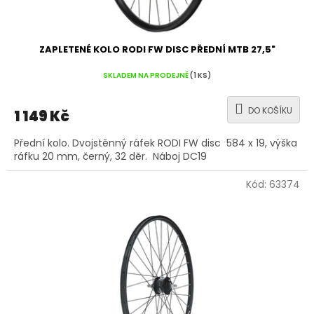
ů
ZAPLETENÉ KOLO RODI FW DISC PŘEDNÍ MTB 27,5"
SKLADEM NA PRODEJNĚ
(1 KS)
DO KOŠÍKU
1 149 Kč
Přední kolo. Dvojstěnný ráfek RODI FW disc 584 x 19, výška
ráfku 20 mm, černý, 32 děr. Náboj DC19
Kód:
63374