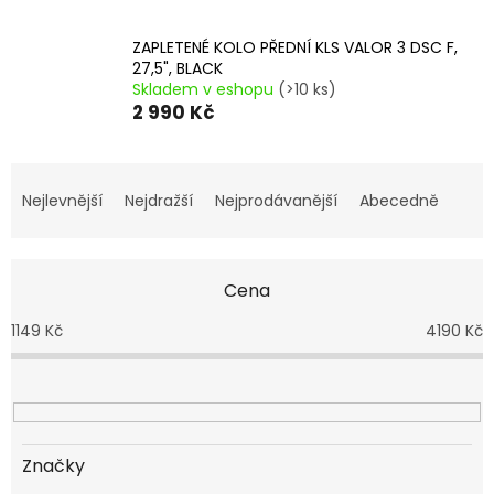
ZAPLETENÉ KOLO PŘEDNÍ KLS VALOR 3 DSC F,
27,5", BLACK
Skladem v eshopu
(>10 ks)
2 990 Kč
Ř
a
Nejlevnější
Nejdražší
Nejprodávanější
Abecedně
z
e
n
Cena
í
p
1149
Kč
4190
Kč
r
o
d
u
k
t
Značky
ů