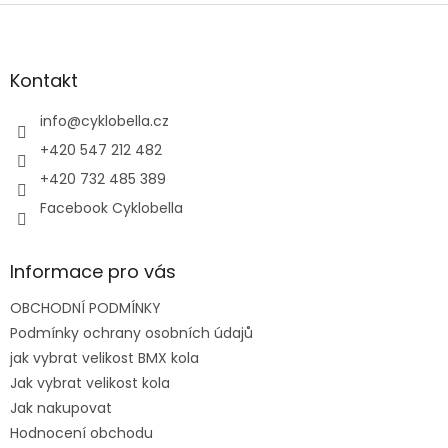
l
Z
á
á
d
p
a
a
Kontakt
c
t
í
í
info
@
cyklobella.cz
p
r
+420 547 212 482
v
+420 732 485 389
k
y
Facebook Cyklobella
v
ý
p
Informace pro vás
i
s
OBCHODNÍ PODMÍNKY
u
Podmínky ochrany osobních údajů
jak vybrat velikost BMX kola
Jak vybrat velikost kola
Jak nakupovat
Hodnocení obchodu