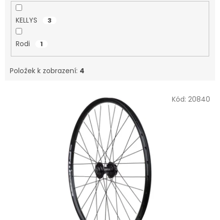
KELLYS
3
Rodi
1
Položek k zobrazení:
4
V
Kód:
20840
ý
p
i
s
p
r
o
d
u
k
t