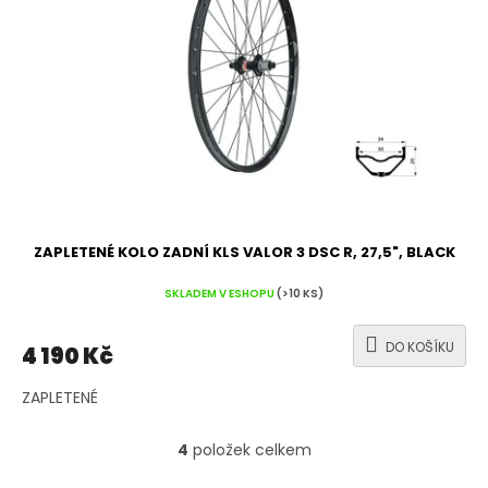
ZAPLETENÉ KOLO ZADNÍ KLS VALOR 3 DSC R, 27,5", BLACK
SKLADEM V ESHOPU
(>10 KS)
DO KOŠÍKU
4 190 Kč
ZAPLETENÉ
4
položek celkem
O
v