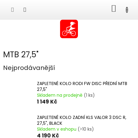
Přejít
NÁKUP
na
obsah
KOŠÍK
MTB 27,5"
Nejprodávanější
ZAPLETENÉ KOLO RODI FW DISC PŘEDNÍ MTB
27,5"
Skladem na prodejně
(1 ks)
1 149 Kč
ZAPLETENÉ KOLO ZADNÍ KLS VALOR 3 DSC R,
27,5", BLACK
Skladem v eshopu
(>10 ks)
4 190 Kč