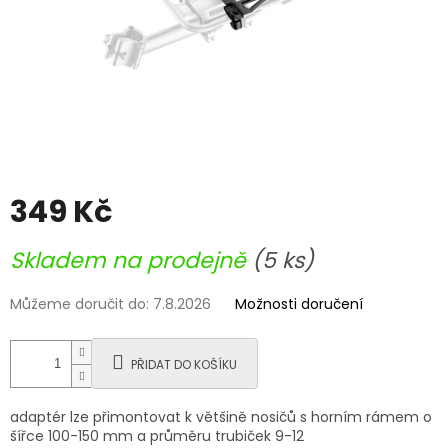
349 Kč
Měrná
Skladem na prodejně
(5 ks)
cena:
Můžeme doručit do:
7.8.2026
Možnosti doručení
PŘIDAT DO KOŠÍKU
adaptér lze přimontovat k většině nosičů s horním rámem o
šířce 100-150 mm a průměru trubiček 9-12