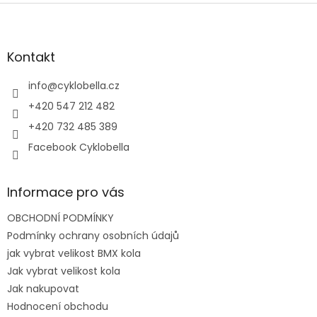
Z
á
p
a
Kontakt
t
í
info
@
cyklobella.cz
+420 547 212 482
+420 732 485 389
Facebook Cyklobella
Informace pro vás
OBCHODNÍ PODMÍNKY
Podmínky ochrany osobních údajů
jak vybrat velikost BMX kola
Jak vybrat velikost kola
Jak nakupovat
Hodnocení obchodu