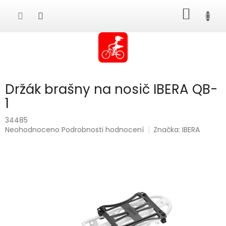
Přejít
NÁKUP
na
obsah
KOŠÍK
Držák brašny na nosič IBERA QB-
1
34485
Průměrné
Neohodnoceno
Podrobnosti hodnocení
Značka:
IBERA
hodnocení
produktu
je
0,0
z
5
hvězdiček.