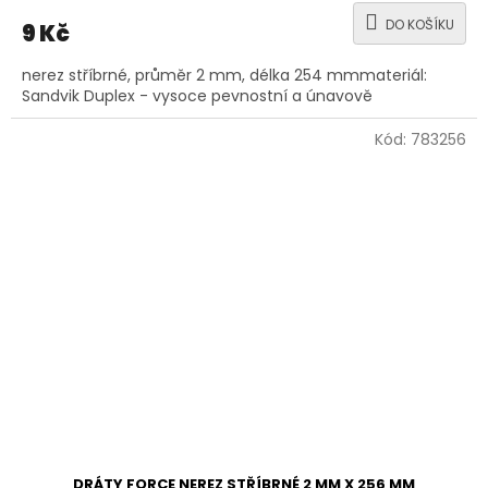
DO KOŠÍKU
9 Kč
nerez stříbrné, průměr 2 mm, délka 254 mmmateriál:
Sandvik Duplex - vysoce pevnostní a únavově
Kód:
783256
DRÁTY FORCE NEREZ STŘÍBRNÉ 2 MM X 256 MM