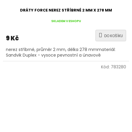
DRÁTY FORCE NEREZ STŘÍBRNÉ 2 MM X 278 MM
SKLADEM V ESHOPU
DO KOŠÍKU
9 Kč
nerez stříbrné, průměr 2 mm, délka 278 mmmateriál:
Sandvik Duplex - vysoce pevnostní a únavově
Kód:
783280