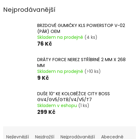
Nejprodávanější
BRZDOVÉ GUMIČKY KLS POWERSTOP V-02
(PÁR) OEM
Skladem na prodejně
(4 ks)
76 Kč
DRÁTY FORCE NEREZ STŘÍBRNÉ 2 MM X 268
MM
Skladem na prodejně
(>10 ks)
9 Kč
DUŠE 10” KE KOLOBĚŽCE CITY BOSS
GV4/GV5/GT8/V4/V5/T7
Skladem v eshopu
(1 ks)
299 Kč
Ř
a
Nejlevnější
Nejdražší
Nejprodávanější
Abecedně