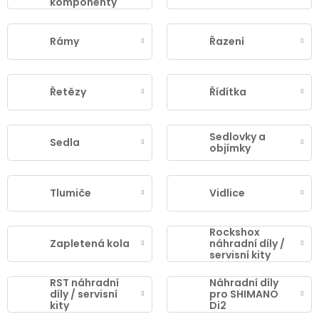
komponenty
Rámy
Řazení
Řetězy
Řídítka
Sedlovky a
Sedla
objímky
Tlumiče
Vidlice
Rockshox
Zapletená kola
náhradní díly /
servisní kity
RST náhradní
Náhradní díly
díly / servisní
pro SHIMANO
kity
Di2