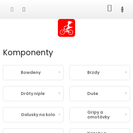
Přejít
NÁKUP
na
obsah
KOŠÍK
Komponenty
Bowdeny
Brzdy
Dráty niple
Duše
Gripy a
Galusky na kolo
omotávky