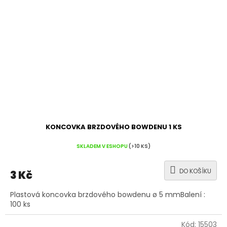
KONCOVKA BRZDOVÉHO BOWDENU 1 KS
SKLADEM V ESHOPU
(>10 KS)
DO KOŠÍKU
3 Kč
Plastová koncovka brzdového bowdenu ø 5 mmBalení :
100 ks
Kód:
15503