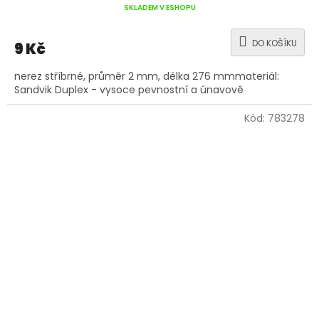
SKLADEM V ESHOPU
DO KOŠÍKU
9 Kč
nerez stříbrné, průměr 2 mm, délka 276 mmmateriál:
Sandvik Duplex - vysoce pevnostní a únavově
Kód:
783278