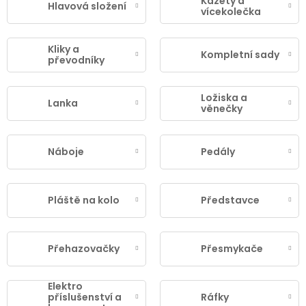
Kazety a
Hlavová složení
vícekolečka
Kliky a
Kompletní sady
převodníky
Ložiska a
Lanka
věnečky
Náboje
Pedály
Pláště na kolo
Představce
Přehazovačky
Přesmykače
Elektro
příslušenství a
Ráfky