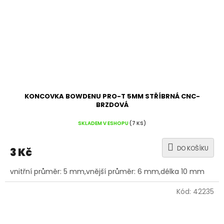
KONCOVKA BOWDENU PRO-T 5MM STŘÍBRNÁ CNC-
BRZDOVÁ
SKLADEM V ESHOPU
(7 KS)
DO KOŠÍKU
3 Kč
vnitřní průměr: 5 mm,vnější průměr: 6 mm,délka 10 mm
Kód:
42235