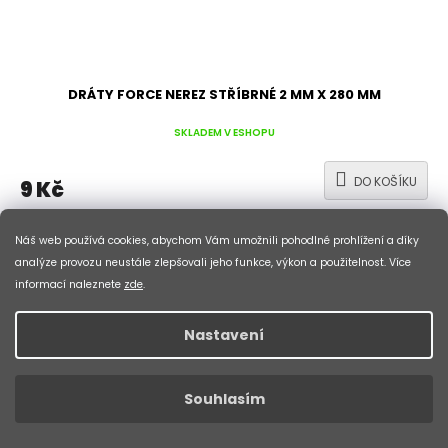
DRÁTY FORCE NEREZ STŘÍBRNÉ 2 MM X 280 MM
SKLADEM V ESHOPU
DO KOŠÍKU
9 Kč
nerez stříbrné, průměr 2 mm, délka 280 mmmateriál:
Náš web používá cookies, abychom Vám umožnili pohodlné prohlížení a díky
Sandvik Duplex - vysoce pevnostní a únavově
analýze provozu neustále zlepšovali jeho funkce, výkon a použitelnost. Více
informací naleznete
zde
.
Kód:
783284
Nastavení
Souhlasím