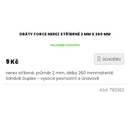
DRÁTY FORCE NEREZ STŘÍBRNÉ 2 MM X 260 MM
SKLADEM V ESHOPU
DO KOŠÍKU
9 Kč
nerez stříbrné, průměr 2 mm, délka 260 mmmateriál:
Sandvik Duplex - vysoce pevnostní a únavově
Kód:
783262