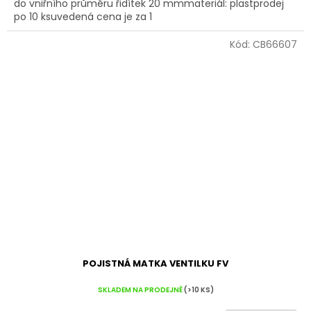
do vniřního průměru řidítek 20 mmmateriál: plastprodej
po 10 ksuvedená cena je za 1
Kód:
CB66607
POJISTNÁ MATKA VENTILKU FV
SKLADEM NA PRODEJNĚ
(>10 KS)