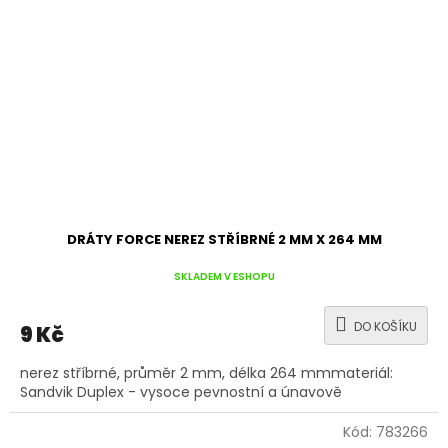
DRÁTY FORCE NEREZ STŘÍBRNÉ 2 MM X 264 MM
SKLADEM V ESHOPU
DO KOŠÍKU
9 Kč
nerez stříbrné, průměr 2 mm, délka 264 mmmateriál:
Sandvik Duplex - vysoce pevnostní a únavově
Kód:
783266