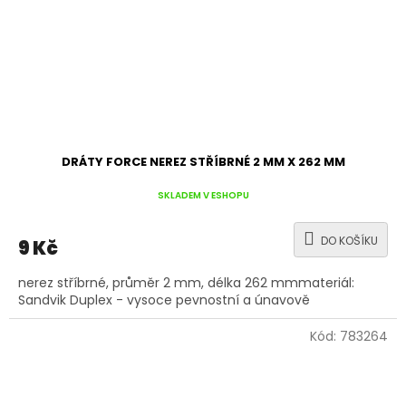
DRÁTY FORCE NEREZ STŘÍBRNÉ 2 MM X 262 MM
SKLADEM V ESHOPU
DO KOŠÍKU
9 Kč
nerez stříbrné, průměr 2 mm, délka 262 mmmateriál:
Sandvik Duplex - vysoce pevnostní a únavově
Kód:
783264