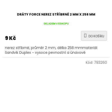
DRÁTY FORCE NEREZ STŘÍBRNÉ 2 MM X 258 MM
SKLADEM V ESHOPU
DO KOŠÍKU
9 Kč
nerez stříbrné, průměr 2 mm, délka 258 mmmateriál:
Sandvik Duplex - vysoce pevnostní a únavově
Kód:
783260