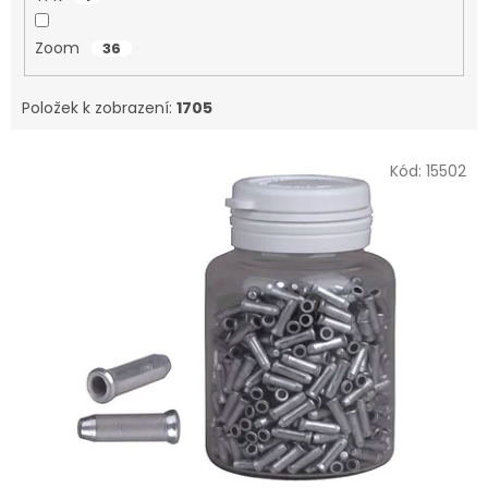
Zoom
36
Položek k zobrazení:
1705
V
Kód:
15502
ý
p
i
s
p
r
o
d
u
k
t
ů