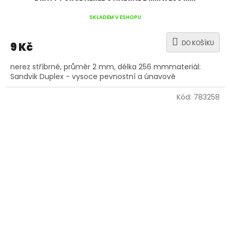
SKLADEM V ESHOPU
DO KOŠÍKU
9 Kč
nerez stříbrné, průměr 2 mm, délka 256 mmmateriál:
Sandvik Duplex - vysoce pevnostní a únavově
Kód:
783258