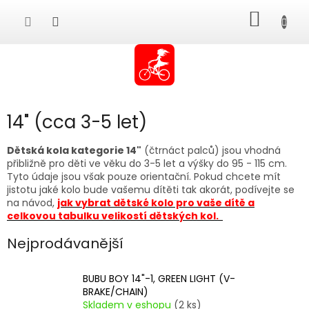
Přejít
NÁKUP
na
obsah
KOŠÍK
14" (cca 3-5 let)
Dětská kola kategorie 14"
(čtrnáct palců) jsou vhodná
přibližně pro děti ve věku do 3-5 let a výšky do 95 - 115 cm.
Tyto údaje jsou však pouze orientační. Pokud chcete mít
jistotu jaké kolo bude vašemu dítěti tak akorát, podívejte se
na návod,
jak vybrat dětské kolo pro vaše dítě a
celkovou tabulku velikostí dětských kol.
Nejprodávanější
BUBU BOY 14"-1, GREEN LIGHT (V-
BRAKE/CHAIN)
Skladem v eshopu
(2 ks)