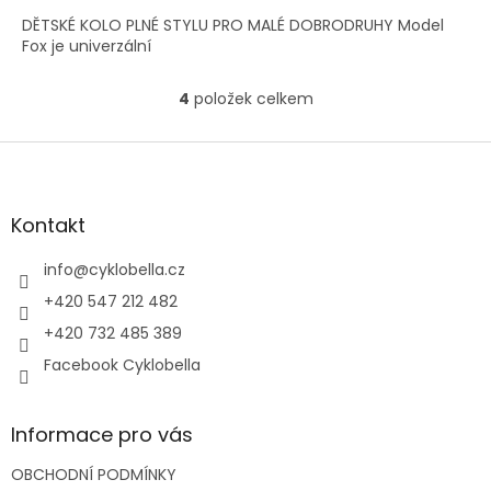
DĚTSKÉ KOLO PLNÉ STYLU PRO MALÉ DOBRODRUHY Model
Fox je univerzální
4
položek celkem
O
v
l
Z
á
á
d
p
a
a
Kontakt
c
t
í
í
info
@
cyklobella.cz
p
r
+420 547 212 482
v
+420 732 485 389
k
y
Facebook Cyklobella
v
ý
p
Informace pro vás
i
s
OBCHODNÍ PODMÍNKY
u