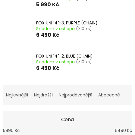
5 990 Kč
FOX UNI 14"-3, PURPLE (CHAIN)
Skladem v eshopu
(>10 ks)
6 490 Kč
FOX UNI 14"-2, BLUE (CHAIN)
Skladem v eshopu
(>10 ks)
6 490 Kč
Ř
a
Nejlevnější
Nejdražší
Nejprodávanější
Abecedně
z
e
n
Cena
í
p
5990
Kč
6490
Kč
r