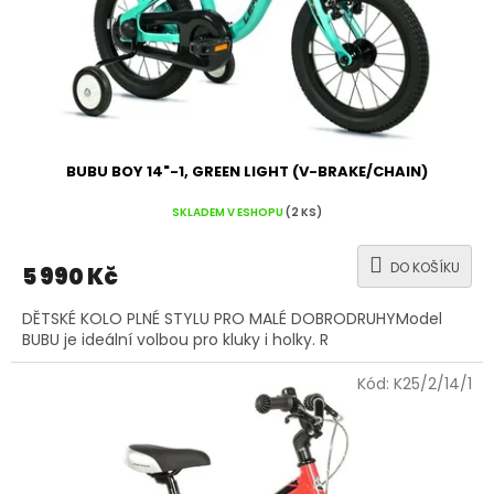
d
u
k
t
ů
BUBU BOY 14"-1, GREEN LIGHT (V-BRAKE/CHAIN)
SKLADEM V ESHOPU
(2 KS)
DO KOŠÍKU
5 990 Kč
DĚTSKÉ KOLO PLNÉ STYLU PRO MALÉ DOBRODRUHYModel
BUBU je ideální volbou pro kluky i holky. R
Kód:
K25/2/14/1