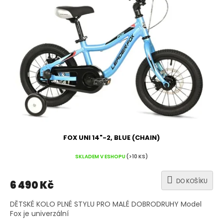
FOX UNI 14"-2, BLUE (CHAIN)
SKLADEM V ESHOPU
(>10 KS)
DO KOŠÍKU
6 490 Kč
DĚTSKÉ KOLO PLNÉ STYLU PRO MALÉ DOBRODRUHY Model
Fox je univerzální