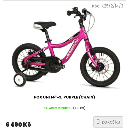
Kód:
K25/2/14/3
FOX UNI 14"-3, PURPLE (CHAIN)
SKLADEM V ESHOPU
(>10 KS)
DO KOŠÍKU
6 490 Kč