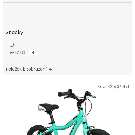
o
d
u
k
t
Značky
ů
AREZZO
4
Položek k zobrazení:
4
V
Kód:
K25/3/14/1
ý
p
i
s
p
r
o