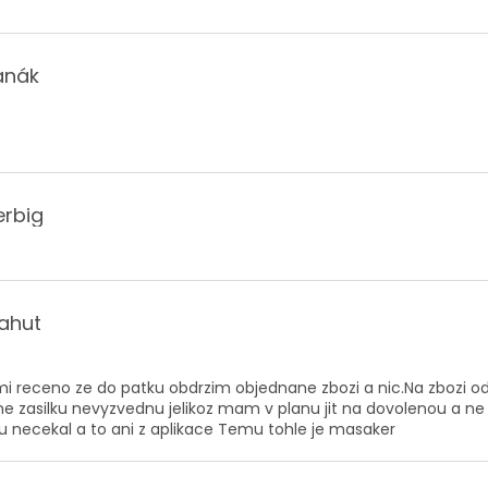
anák
hodu je 5 z 5 hvězdiček.
erbig
hodu je 5 z 5 hvězdiček.
ahut
hodu je 1 z 5 hvězdiček.
mi receno ze do patku obdrzim objednane zbozi a nic.Na zbozi 
 zasilku nevyzvednu jelikoz mam v planu jit na dovolenou a ne 
ku necekal a to ani z aplikace Temu tohle je masaker