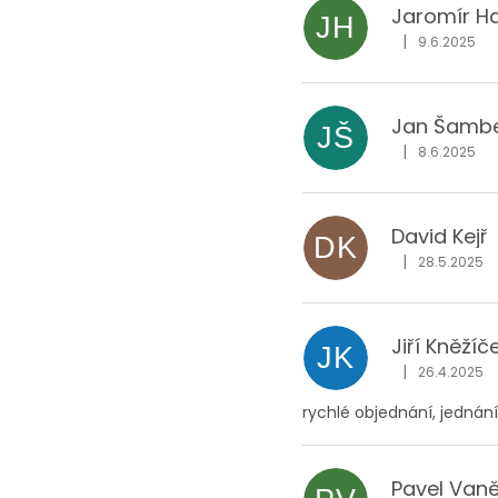
Jaromír H
JH
|
9.6.2025
Hodnocení obc
Jan Šamb
JŠ
|
8.6.2025
Hodnocení obc
David Kejř
DK
|
28.5.2025
Hodnocení obc
Jiří Kněžíč
JK
|
26.4.2025
Hodnocení obc
rychlé objednání, jednání
Pavel Van