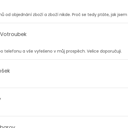
hodu je 1 z 5 hvězdiček.
nů od objednání zboží a zboží nikde. Proč se tedy ptáte, jak jsem
 Votroubek
hodu je 5 z 5 hvězdiček.
po telefonu a vše vyřešeno v můj prospěch. Velice doporučuji.
ošek
hodu je 5 z 5 hvězdiček.
ý
hodu je 5 z 5 hvězdiček.
abarov