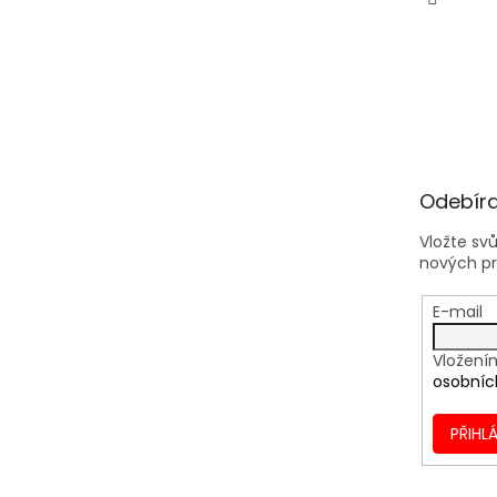
Odebíra
Vložte sv
nových p
E-mail
Vložení
osobníc
PŘIHLÁ