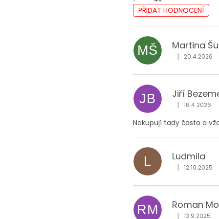
PŘIDAT HODNOCENÍ
V
ý
p
Martina Š
MŠ
i
|
20.4.2026
Hodnocení obc
s
h
o
Jiří Bezem
d
JB
|
n
18.4.2026
Hodnocení obc
o
Nakupují tady často a vž
c
e
n
Ludmila
L
í
|
12.10.2025
Hodnocení obc
Roman Mo
RM
|
13.9.2025
Hodnocení obc