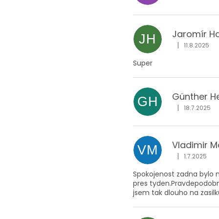
Jaromír H
JH
|
11.8.2025
Hodnocení obc
Super
Günther H
GH
|
18.7.2025
Hodnocení obc
Vladimir M
VM
|
1.7.2025
Hodnocení obc
Spokojenost zadna bylo 
pres tyden.Pravdepodobne
jsem tak dlouho na zasil