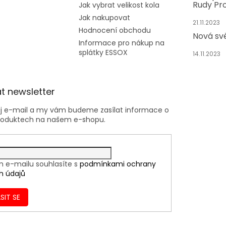
Rudy Pro
s
Jak vybrat velikost kola
u
Jak nakupovat
21.11.2023
Hodnocení obchodu
Nová sv
Informace pro nákup na
splátky ESSOX
14.11.2023
t newsletter
ůj e-mail a my vám budeme zasílat informace o
roduktech na našem e-shopu.
m e-mailu souhlasíte s
podmínkami ochrany
h údajů
SIT SE