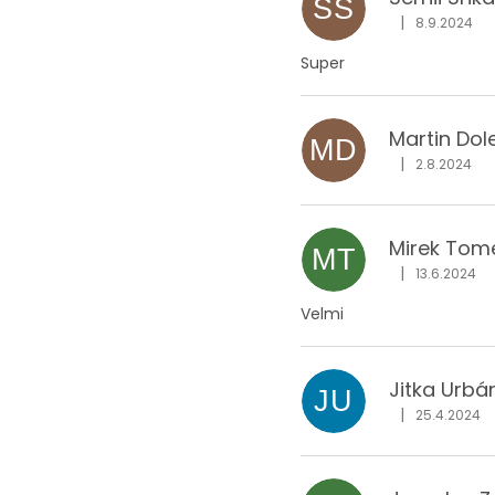
SS
|
8.9.2024
Hodnocení obc
Super
Martin Dol
MD
|
2.8.2024
Hodnocení obc
Mirek Tom
MT
|
13.6.2024
Hodnocení obc
Velmi
Jitka Urbá
JU
|
25.4.2024
Hodnocení obc