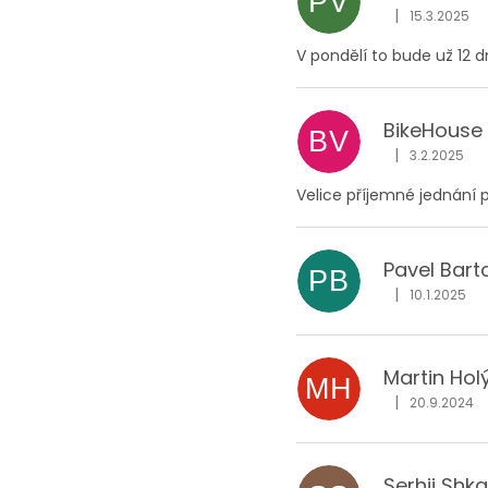
PV
|
15.3.2025
Hodnocení obc
V pondělí to bude už 12 d
BikeHouse
BV
|
3.2.2025
Hodnocení obc
Velice příjemné jednání 
Pavel Bart
PB
|
10.1.2025
Hodnocení obc
Martin Hol
MH
|
20.9.2024
Hodnocení obc
Serhii Shk