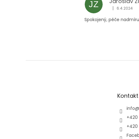
Jaroslav Z
JZ
|
6.4.2024
Hodnocení obc
Spokojený, péče nadmíru, 
Z
á
p
a
t
Kontakt
í
info
+420 
+420 
Faceb