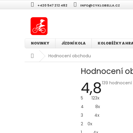
Přejít
+420 547 212 482
INFO@CYKLOBELLA.CZ
na
obsah
NOVINKY
JÍZDNÍ KOLA
KOLOBĚŽKY A HR
Domů
Hodnocení obchodu
Hodnocení o
4,8
Průměrné
139 hodnocení
hodnocení
obchodu
je
5
123x
4,8
z
4
8x
5
hvězdiček.
3
4x
2
0x
1
4x