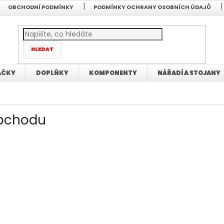
OBCHODNÍ PODMÍNKY
PODMÍNKY OCHRANY OSOBNÍCH ÚDAJŮ
HLEDAT
AČKY
DOPLŇKY
KOMPONENTY
NÁŘADÍ A STOJANY
bchodu