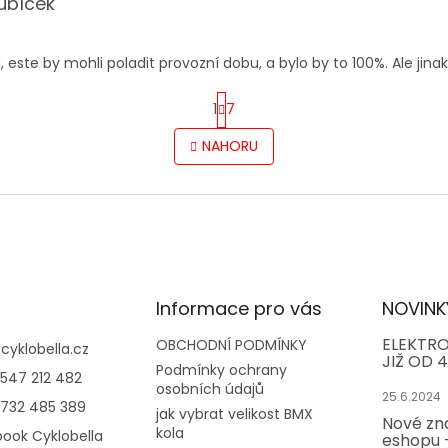
ubíček
hodu je 5 z 5 hvězdiček.
este by mohli poladit provozní dobu, a bylo by to 100%. Ale jinak
S
1
7
t
r
O
NAHORU
á
v
n
l
k
á
o
d
v
a
á
c
n
í
í
p
r
Informace pro vás
NOVINK
v
k
ELEKTRO
OBCHODNÍ PODMÍNKY
@
cyklobella.cz
JIŽ OD 4
y
Podmínky ochrany
547 212 482
v
osobních údajů
25.6.2024
ý
732 485 389
jak vybrat velikost BMX
p
Nové zn
kola
ook Cyklobella
i
eshopu -