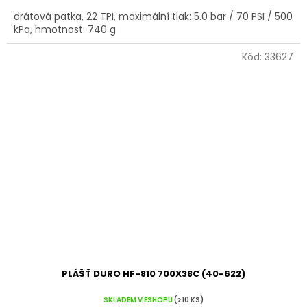
drátová patka, 22 TPI, maximální tlak: 5.0 bar / 70 PSI / 500
kPa, hmotnost: 740 g
Kód:
33627
PLÁŠŤ DURO HF-810 700X38C (40-622)
SKLADEM V ESHOPU
(>10 KS)