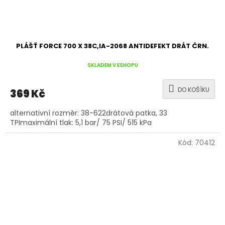
PLÁŠŤ FORCE 700 X 38C,IA-2068 ANTIDEFEKT DRÁT ČRN.
SKLADEM V ESHOPU
DO KOŠÍKU
369 Kč
alternativní rozměr: 38-622drátová patka, 33
TPImaximální tlak: 5,1 bar/ 75 PSI/ 515 kPa
Kód:
70412