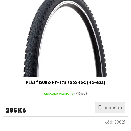
PLÁŠŤ DURO HF-878 700X40C (42-622)
SKLADEM V ESHOPU
(>10 KS)
DO KOŠÍKU
285 Kč
Kód:
33621