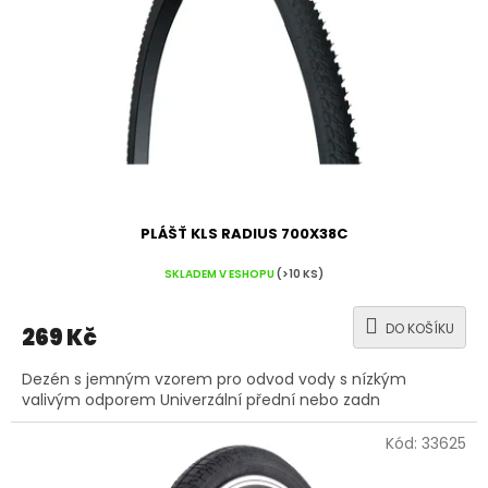
r
o
d
u
k
t
ů
PLÁŠŤ KLS RADIUS 700X38C
SKLADEM V ESHOPU
(>10 KS)
DO KOŠÍKU
269 Kč
Dezén s jemným vzorem pro odvod vody s nízkým
valivým odporem Univerzální přední nebo zadn
Kód:
33625