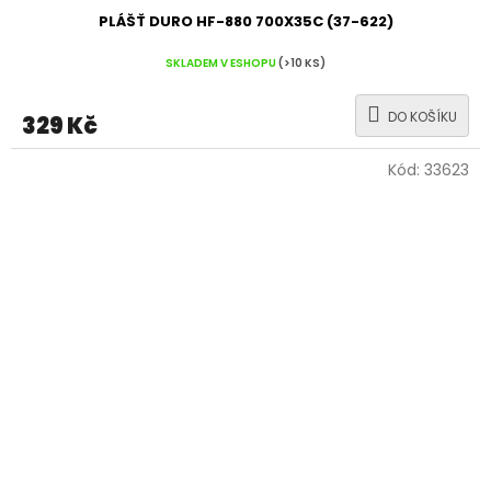
PLÁŠŤ DURO HF-880 700X35C (37-622)
SKLADEM V ESHOPU
(>10 KS)
DO KOŠÍKU
329 Kč
Kód:
33623