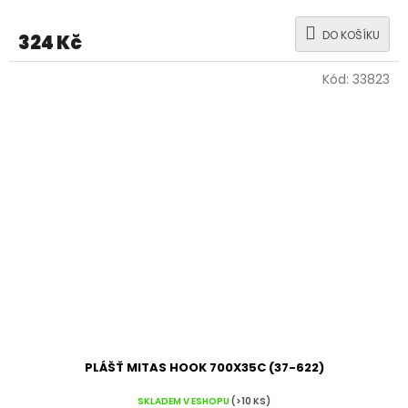
DO KOŠÍKU
324 Kč
Kód:
33823
PLÁŠŤ MITAS HOOK 700X35C (37-622)
SKLADEM V ESHOPU
(>10 KS)