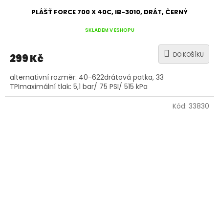
PLÁŠŤ FORCE 700 X 40C, IB-3010, DRÁT, ČERNÝ
SKLADEM V ESHOPU
DO KOŠÍKU
299 Kč
alternativní rozměr: 40-622drátová patka, 33
TPImaximální tlak: 5,1 bar/ 75 PSI/ 515 kPa
Kód:
33830