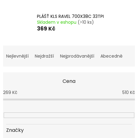
PLÁŠŤ KLS RAVEL 700X38C 33TPI
Skladem v eshopu
(>10 ks)
369 Kč
Ř
a
Nejlevnější
Nejdražší
Nejprodávanější
Abecedně
z
e
n
Cena
í
p
269
Kč
510
Kč
r
o
d
u
k
t
Značky
ů