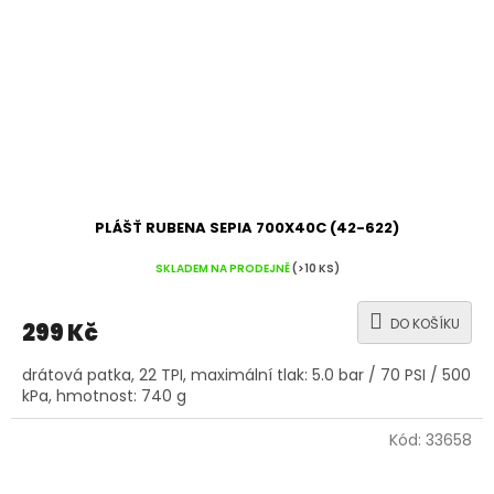
PLÁŠŤ RUBENA SEPIA 700X40C (42-622)
SKLADEM NA PRODEJNĚ
(>10 KS)
DO KOŠÍKU
299 Kč
drátová patka, 22 TPI, maximální tlak: 5.0 bar / 70 PSI / 500
kPa, hmotnost: 740 g
Kód:
33658