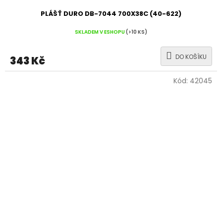
PLÁŠŤ DURO DB-7044 700X38C (40-622)
SKLADEM V ESHOPU
(>10 KS)
DO KOŠÍKU
343 Kč
Kód:
42045