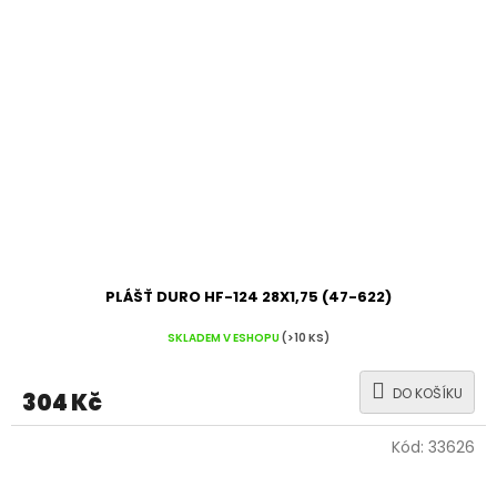
PLÁŠŤ DURO HF-124 28X1,75 (47-622)
SKLADEM V ESHOPU
(>10 KS)
DO KOŠÍKU
304 Kč
Kód:
33626