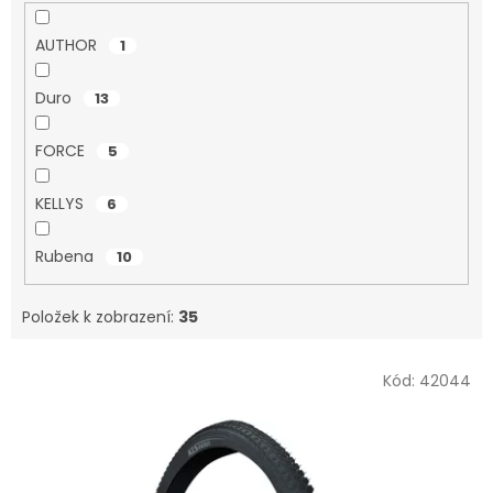
AUTHOR
1
Duro
13
FORCE
5
KELLYS
6
Rubena
10
Položek k zobrazení:
35
V
Kód:
42044
ý
p
i
s
p