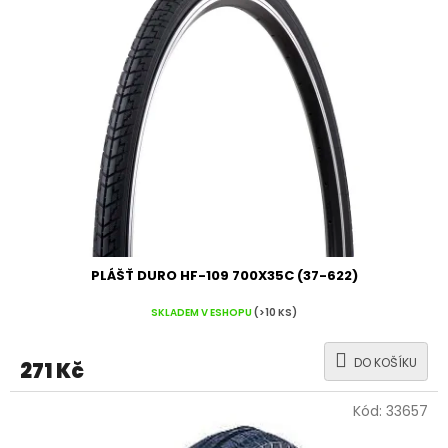
PLÁŠŤ DURO HF-109 700X35C (37-622)
SKLADEM V ESHOPU
(>10 KS)
DO KOŠÍKU
271 Kč
Kód:
33657