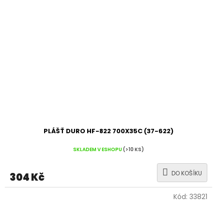
PLÁŠŤ DURO HF-822 700X35C (37-622)
SKLADEM V ESHOPU
(>10 KS)
DO KOŠÍKU
304 Kč
Kód:
33821