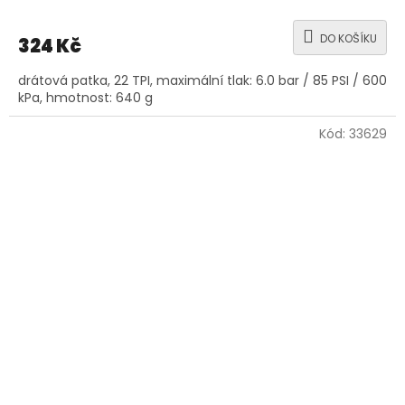
DO KOŠÍKU
324 Kč
drátová patka, 22 TPI, maximální tlak: 6.0 bar / 85 PSI / 600
kPa, hmotnost: 640 g
Kód:
33629