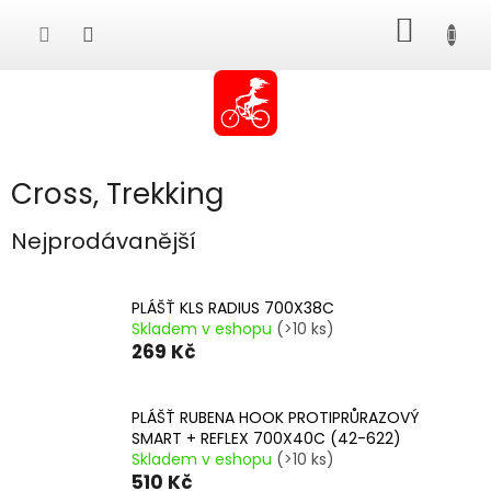
Přejít
NÁKUP
na
obsah
KOŠÍK
Cross, Trekking
Nejprodávanější
PLÁŠŤ KLS RADIUS 700X38C
Skladem v eshopu
(>10 ks)
269 Kč
PLÁŠŤ RUBENA HOOK PROTIPRŮRAZOVÝ
SMART + REFLEX 700X40C (42-622)
Skladem v eshopu
(>10 ks)
510 Kč