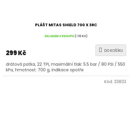
PLÁŠT MITAS SHIELD 700 X 38C
SKLADEM V ESHOPU
(>10 KS)
DO KOŠÍKU
299 Kč
drátová patka, 22 TPI, maximální tlak: 5.5 bar / 80 PSI / 550
kPa, hmotnost: 700 g, indikace opotře
Kód:
33833