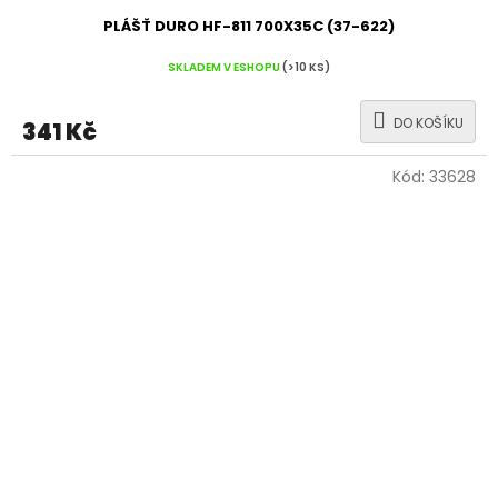
PLÁŠŤ DURO HF-811 700X35C (37-622)
SKLADEM V ESHOPU
(>10 KS)
DO KOŠÍKU
341 Kč
Kód:
33628