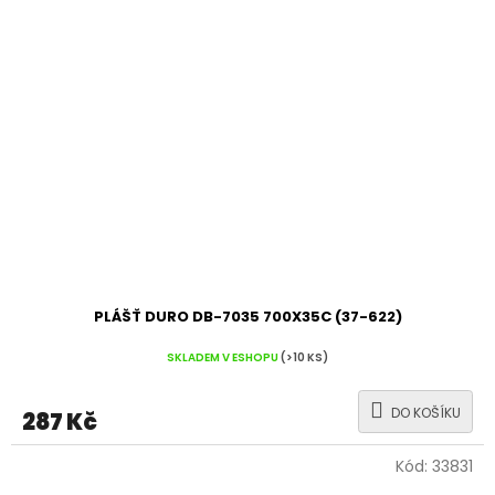
PLÁŠŤ DURO DB-7035 700X35C (37-622)
SKLADEM V ESHOPU
(>10 KS)
DO KOŠÍKU
287 Kč
Kód:
33831