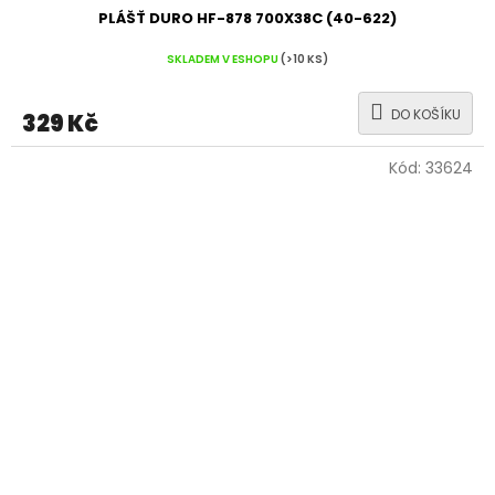
PLÁŠŤ DURO HF-878 700X38C (40-622)
SKLADEM V ESHOPU
(>10 KS)
DO KOŠÍKU
329 Kč
Kód:
33624