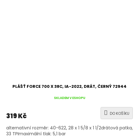
PLÁŠŤ FORCE 700 X 38C, IA-2022, DRÁT, ČERNÝ 72944
SKLADEM V ESHOPU
DO KOŠÍKU
319 Kč
alternativní rozměr: 40-622, 28 x 1 5/8 x 1 1/2drátová patka,
33 TPImaximální tlak: 5,1 bar