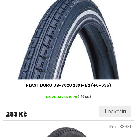
PLÁŠŤ DURO DB-7020 28X1-1/2 (40-635)
SKLADEM V ESHOPU
(>10 KS)
DO KOŠÍKU
283 Kč
Kód:
33631