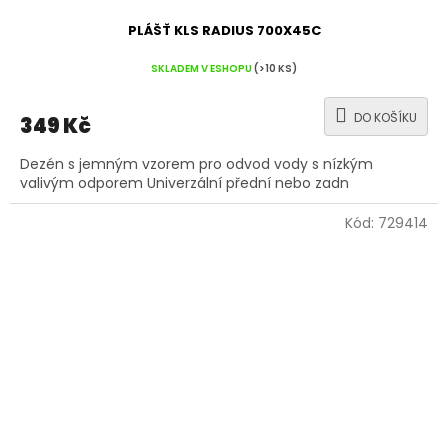
PLÁŠŤ KLS RADIUS 700X45C
SKLADEM V ESHOPU
(>10 KS)
DO KOŠÍKU
349 Kč
Dezén s jemným vzorem pro odvod vody s nízkým
valivým odporem Univerzální přední nebo zadn
Kód:
729414