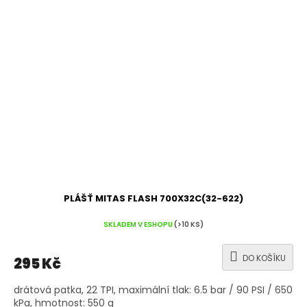
PLÁŠŤ MITAS FLASH 700X32C(32-622)
SKLADEM V ESHOPU
(>10 KS)
DO KOŠÍKU
295 Kč
drátová patka, 22 TPI, maximální tlak: 6.5 bar / 90 PSI / 650
kPa, hmotnost: 550 g