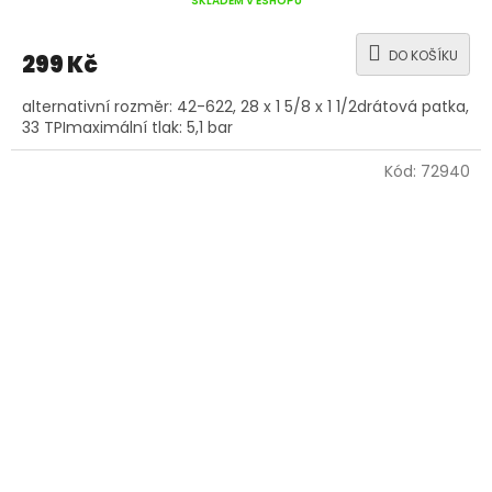
SKLADEM V ESHOPU
DO KOŠÍKU
299 Kč
alternativní rozměr: 42-622, 28 x 1 5/8 x 1 1/2drátová patka,
33 TPImaximální tlak: 5,1 bar
Kód:
72940