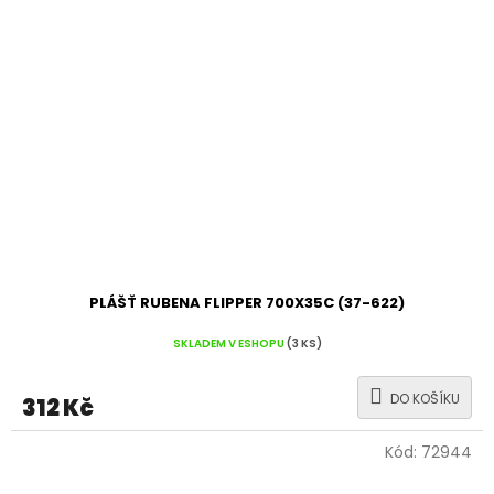
PLÁŠŤ RUBENA FLIPPER 700X35C (37-622)
SKLADEM V ESHOPU
(3 KS)
DO KOŠÍKU
312 Kč
Kód:
72944