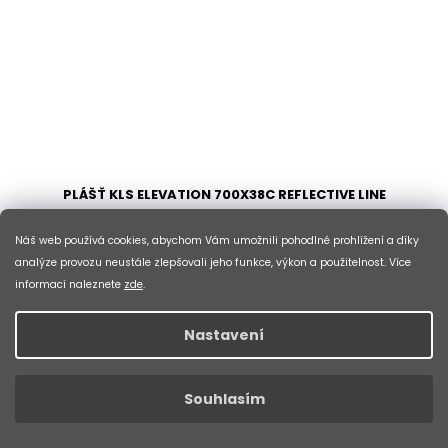
PLÁŠŤ KLS ELEVATION 700X38C REFLECTIVE LINE
SKLADEM V ESHOPU
(>10 KS)
Náš web používá cookies, abychom Vám umožnili pohodlné prohlížení a díky
analýze provozu neustále zlepšovali jeho funkce, výkon a použitelnost. Více
DO KOŠÍKU
419 Kč
informací naleznete
zde
.
Dezén s jemným vzorem pro odvod vody s nízkým
Nastavení
valivým odporem Reflexní linka pro zvý
Kód:
79348
Souhlasím