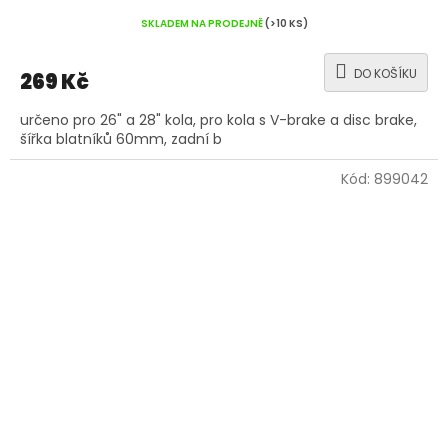
SKLADEM NA PRODEJNĚ
(>10 KS)
DO KOŠÍKU
269 Kč
určeno pro 26" a 28" kola, pro kola s V-brake a disc brake,
šířka blatníků 60mm, zadní b
Kód:
899042