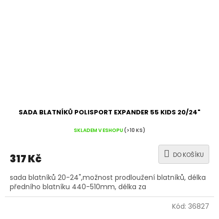
SADA BLATNÍKŮ POLISPORT EXPANDER 55 KIDS 20/24"
SKLADEM V ESHOPU
(>10 KS)
DO KOŠÍKU
317 Kč
sada blatníků 20-24",možnost prodloužení blatníků, délka
předního blatníku 440-510mm, délka za
Kód:
36827