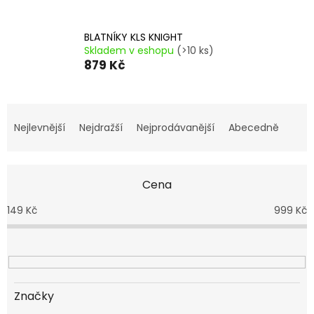
BLATNÍKY KLS KNIGHT
Skladem v eshopu
(>10 ks)
879 Kč
Ř
a
Nejlevnější
Nejdražší
Nejprodávanější
Abecedně
z
e
n
Cena
í
p
149
Kč
999
Kč
r
o
d
u
k
t
Značky
ů