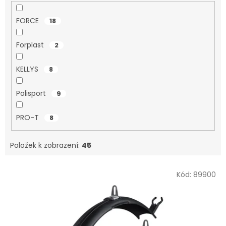
FORCE
18
Forplast
2
KELLYS
8
Polisport
9
PRO-T
8
Položek k zobrazení:
45
V
Kód:
89900
ý
p
i
s
p