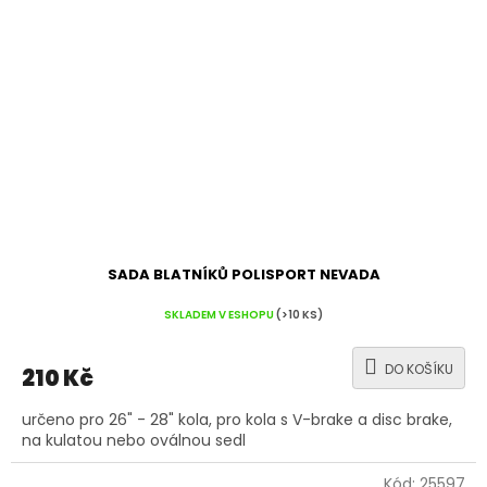
SADA BLATNÍKŮ POLISPORT NEVADA
SKLADEM V ESHOPU
(>10 KS)
DO KOŠÍKU
210 Kč
určeno pro 26" - 28" kola, pro kola s V-brake a disc brake,
na kulatou nebo oválnou sedl
Kód:
25597