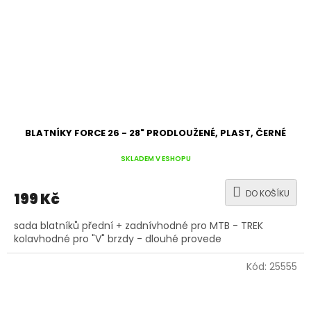
BLATNÍKY FORCE 26 - 28" PRODLOUŽENÉ, PLAST, ČERNÉ
SKLADEM V ESHOPU
DO KOŠÍKU
199 Kč
sada blatníků přední + zadnívhodné pro MTB - TREK
kolavhodné pro "V" brzdy - dlouhé provede
Kód:
25555