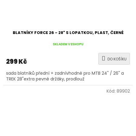
BLATNÍKY FORCE 26 - 28" S LOPATKOU, PLAST, ČERNÉ
SKLADEM V ESHOPU
DO KOŠÍKU
299 Kč
sada blatníků přední + zadnívhodné pro MTB 24" / 26" a
TREK 28"extra pevné držáky, prodlouž
Kód:
89902