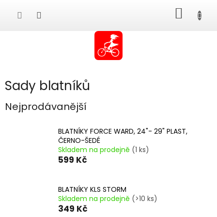
Přejít
NÁKUP
na
obsah
KOŠÍK
Sady blatníků
Nejprodávanější
BLATNÍKY FORCE WARD, 24"- 29" PLAST,
ČERNO-ŠEDÉ
Skladem na prodejně
(1 ks)
599 Kč
BLATNÍKY KLS STORM
Skladem na prodejně
(>10 ks)
349 Kč