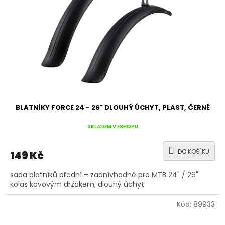
r
o
d
u
k
t
ů
BLATNÍKY FORCE 24 - 26" DLOUHÝ ÚCHYT, PLAST, ČERNÉ
SKLADEM V ESHOPU
DO KOŠÍKU
149 Kč
sada blatníků přední + zadnívhodné pro MTB 24" / 26"
kolas kovovým držákem, dlouhý úchyt
Kód:
89933