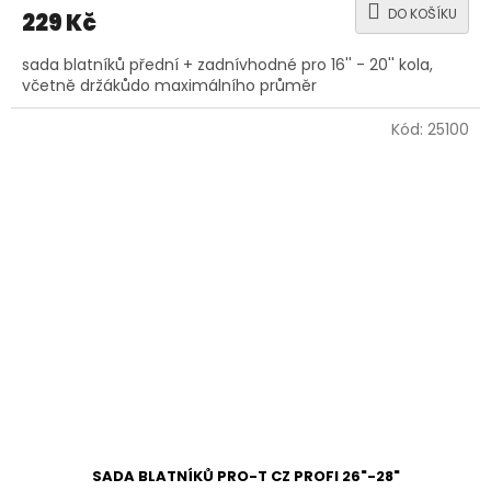
DO KOŠÍKU
229 Kč
sada blatníků přední + zadnívhodné pro 16'' - 20'' kola,
včetně držákůdo maximálního průměr
Kód:
25100
SADA BLATNÍKŮ PRO-T CZ PROFI 26"-28"