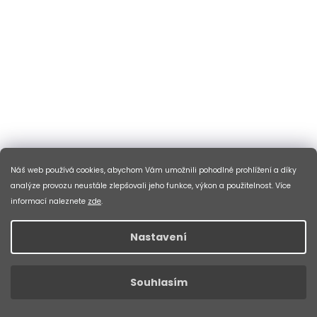
Náš web používá cookies, abychom Vám umožnili pohodlné prohlížení a díky
analýze provozu neustále zlepšovali jeho funkce, výkon a použitelnost. Více
informací naleznete
zde
.
SADA BLATNÍKŮ PRO-T TREKING PLAST SE ZÁSTĚRKOU
STŘÍBRNÁ UCHYCENÍ GRIP-TYPE
Nastavení
SKLADEM V ESHOPU
(>10 KS)
DO KOŠÍKU
Souhlasím
433 Kč
přední a zadní blatník se vzpěrami, šířka blatníku 47 mm,