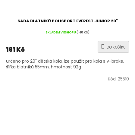
SADA BLATNÍKŮ POLISPORT EVEREST JUNIOR 20"
SKLADEM V ESHOPU
(>10 KS)
DO KOŠÍKU
191 Kč
určeno pro 20" dětská kola, lze použít pro kola s V-brake,
šířka blatníků 55mm, hmotnost 92g
Kód:
25510