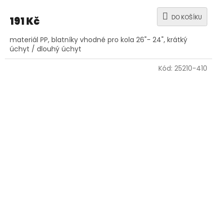
DO KOŠÍKU
191 Kč
materiál PP, blatníky vhodné pro kola 26"- 24", krátký
úchyt / dlouhý úchyt
Kód:
25210-410