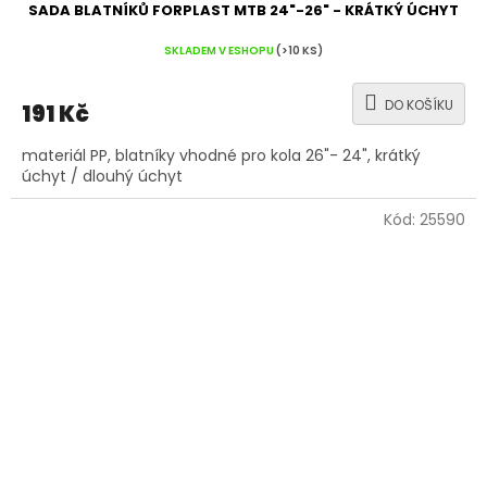
SADA BLATNÍKŮ FORPLAST MTB 24"-26" - KRÁTKÝ ÚCHYT
SKLADEM V ESHOPU
(>10 KS)
DO KOŠÍKU
191 Kč
materiál PP, blatníky vhodné pro kola 26"- 24", krátký
úchyt / dlouhý úchyt
Kód:
25590