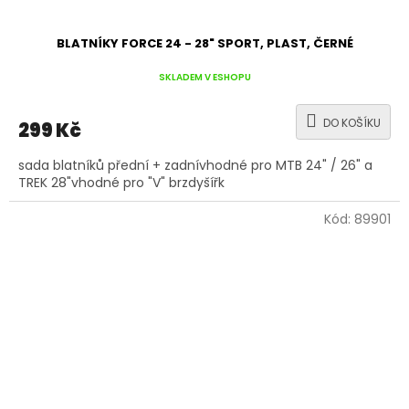
BLATNÍKY FORCE 24 - 28" SPORT, PLAST, ČERNÉ
SKLADEM V ESHOPU
DO KOŠÍKU
299 Kč
sada blatníků přední + zadnívhodné pro MTB 24" / 26" a
TREK 28"vhodné pro "V" brzdyšířk
Kód:
89901