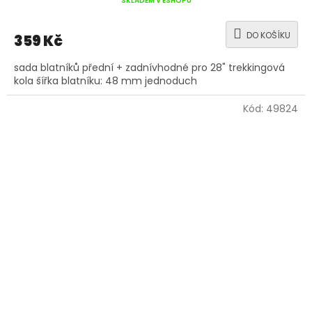
SKLADEM V ESHOPU
DO KOŠÍKU
359 Kč
sada blatníků přední + zadnívhodné pro 28" trekkingová
kola šířka blatníku: 48 mm jednoduch
Kód:
49824