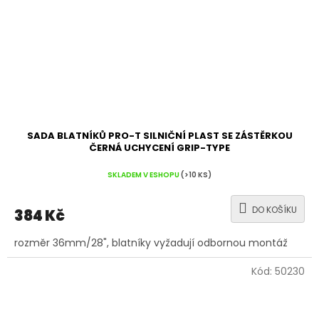
SADA BLATNÍKŮ PRO-T SILNIČNÍ PLAST SE ZÁSTĚRKOU
ČERNÁ UCHYCENÍ GRIP-TYPE
SKLADEM V ESHOPU
(>10 KS)
DO KOŠÍKU
384 Kč
rozměr 36mm/28", blatníky vyžadují odbornou montáž
Kód:
50230