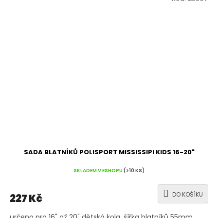
SADA BLATNÍKŮ POLISPORT MISSISSIPI KIDS 16-20"
SKLADEM V ESHOPU
(>10 KS)
DO KOŠÍKU
227 Kč
určeno pro 16" až 20" dětská kola, šířka blatníků 55mm,