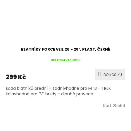
BLATNÍKY FORCE VEIL 26 - 28", PLAST, ČERNÉ
SKLADEM V ESHOPU
DO KOŠÍKU
299 Kč
sada blatníků přední + zadnívhodné pro MTB - TREK
kolavhodné pro "V" brzdy - dlouhé provede
Kód:
25566