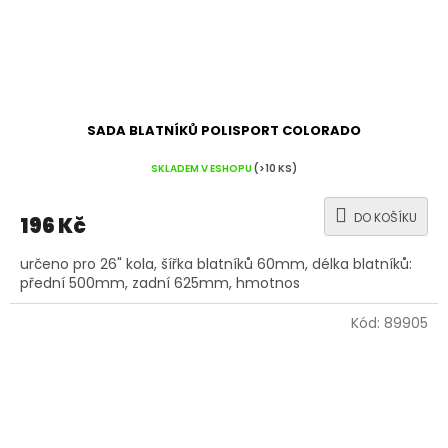
SADA BLATNÍKŮ POLISPORT COLORADO
SKLADEM V ESHOPU
(>10 KS)
DO KOŠÍKU
196 Kč
určeno pro 26" kola, šířka blatníků 60mm, délka blatníků:
přední 500mm, zadní 625mm, hmotnos
Kód:
89905