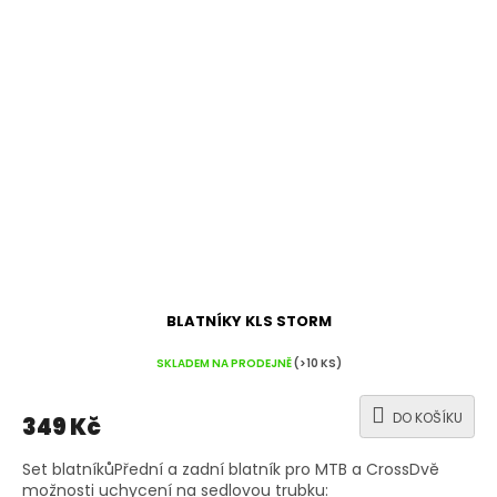
BLATNÍKY KLS STORM
SKLADEM NA PRODEJNĚ
(>10 KS)
DO KOŠÍKU
349 Kč
Set blatníkůPřední a zadní blatník pro MTB a CrossDvě
možnosti uchycení na sedlovou trubku: