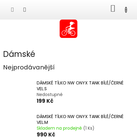
Přejít
NÁKUP
na
obsah
KOŠÍK
Dámské
Nejprodávanější
DÁMSKÉ TÍLKO NW ONYX TANK BÍLÉ/ČERNÉ
VEL.S
Nedostupné
199 Kč
DÁMSKÉ TÍLKO NW ONYX TANK BÍLÉ/ČERNÉ
VEL.M
Skladem na prodejně
(1 Ks)
990 Kč