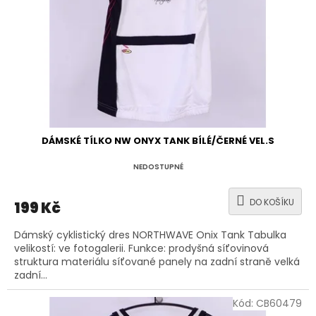
r
o
d
u
k
t
ů
DÁMSKÉ TÍLKO NW ONYX TANK BÍLÉ/ČERNÉ VEL.S
NEDOSTUPNÉ
DO KOŠÍKU
199 Kč
Dámský cyklistický dres NORTHWAVE Onix Tank Tabulka
velikostí: ve fotogalerii. Funkce: prodyšná síťovinová
struktura materiálu síťované panely na zadní straně velká
zadní...
Kód:
CB60479