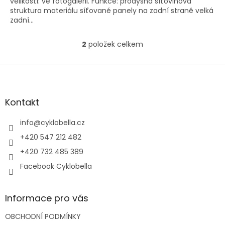
velikostí: ve fotogalerii. Funkce: prodyšná síťovinová
struktura materiálu síťované panely na zadní straně velká
zadní...
2
položek celkem
O
v
l
Z
á
á
d
p
a
a
Kontakt
c
t
í
í
info
@
cyklobella.cz
p
r
+420 547 212 482
v
+420 732 485 389
k
y
Facebook Cyklobella
v
ý
p
Informace pro vás
i
s
OBCHODNÍ PODMÍNKY
u