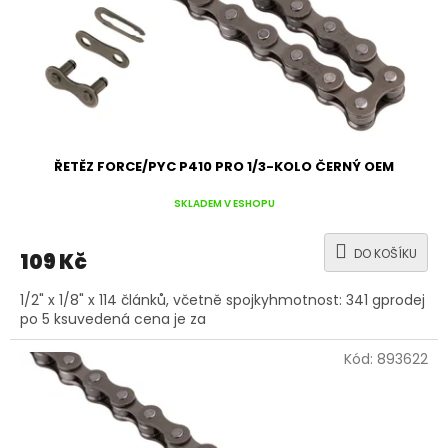
d
u
k
t
ů
ŘETĚZ FORCE/PYC P410 PRO 1/3-KOLO ČERNÝ OEM
SKLADEM V ESHOPU
DO KOŠÍKU
109 Kč
1/2" x 1/8" x 114 článků, včetně spojkyhmotnost: 341 gprodej
po 5 ksuvedená cena je za
Kód:
893622