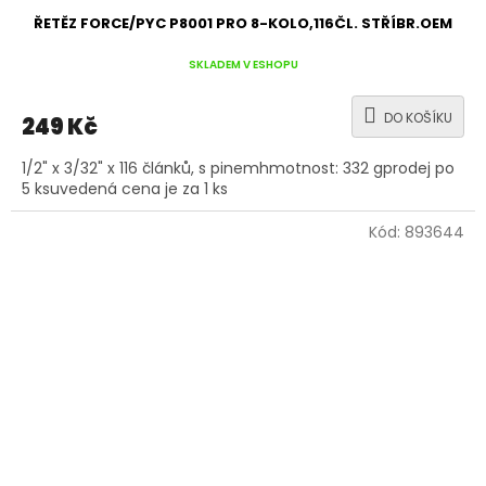
ŘETĚZ FORCE/PYC P8001 PRO 8-KOLO,116ČL. STŘÍBR.OEM
SKLADEM V ESHOPU
DO KOŠÍKU
249 Kč
1/2" x 3/32" x 116 článků, s pinemhmotnost: 332 gprodej po
5 ksuvedená cena je za 1 ks
Kód:
893644