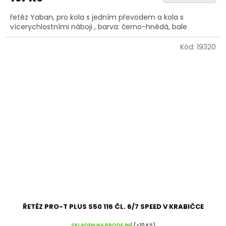
řetěz Yaban, pro kola s jedním převodem a kola s
vícerychlostními náboji , barva: černo-hnědá, bale
Kód:
19320
ŘETĚZ PRO-T PLUS S50 116 ČL. 6/7 SPEED V KRABIČCE
SKLADEM NA PRODEJNĚ
(>10 KS)