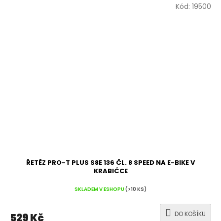
Kód:
19500
ŘETĚZ PRO-T PLUS S8E 136 ČL. 8 SPEED NA E-BIKE V
KRABIČCE
SKLADEM V ESHOPU
(>10 KS)
DO KOŠÍKU
529 Kč