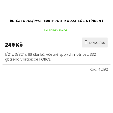
ŘETĚZ FORCE/PYC P8001 PRO 8-KOLO,116ČL. STŘÍBRNÝ
SKLADEM V ESHOPU
DO KOŠÍKU
249 Kč
1/2" x 3/32" x 116 článků, včetně spojkyhmotnost: 332
gbaleno v krabičce FORCE
Kód:
42192