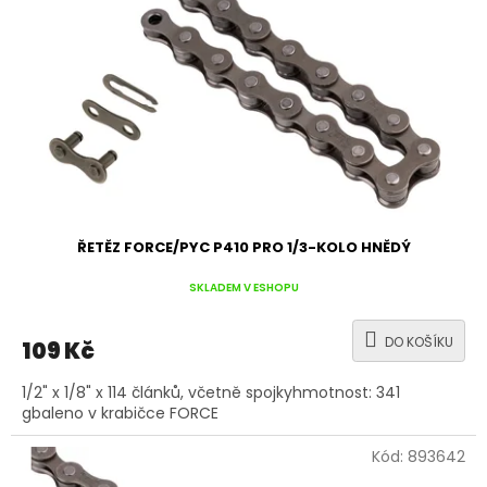
ŘETĚZ FORCE/PYC P410 PRO 1/3-KOLO HNĚDÝ
SKLADEM V ESHOPU
DO KOŠÍKU
109 Kč
1/2" x 1/8" x 114 článků, včetně spojkyhmotnost: 341
gbaleno v krabičce FORCE
Kód:
893642