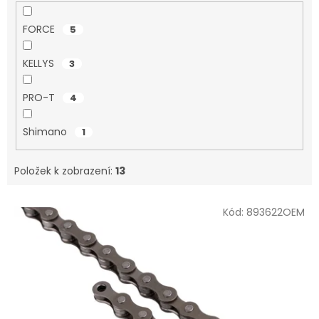
FORCE
5
KELLYS
3
PRO-T
4
Shimano
1
Položek k zobrazení:
13
V
Kód:
893622OEM
ý
p
i
s
p
r
o