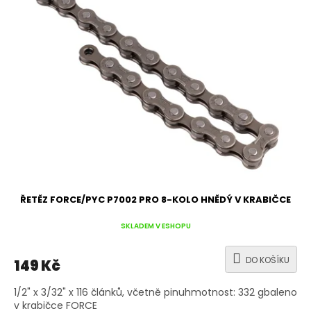
ŘETĚZ FORCE/PYC P7002 PRO 8-KOLO HNĚDÝ V KRABIČCE
SKLADEM V ESHOPU
DO KOŠÍKU
149 Kč
1/2" x 3/32" x 116 článků, včetně pinuhmotnost: 332 gbaleno
v krabičce FORCE