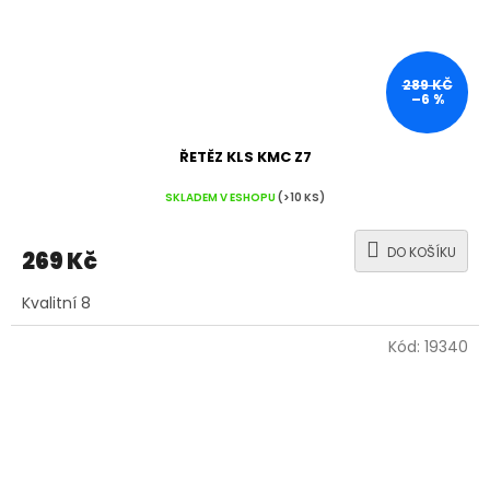
289 KČ
–6 %
ŘETĚZ KLS KMC Z7
SKLADEM V ESHOPU
(>10 KS)
DO KOŠÍKU
269 Kč
Kvalitní 8
Kód:
19340