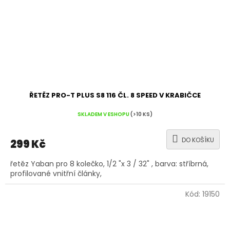
ŘETĚZ PRO-T PLUS S8 116 ČL. 8 SPEED V KRABIČCE
SKLADEM V ESHOPU
(>10 KS)
DO KOŠÍKU
299 Kč
řetěz Yaban pro 8 kolečko, 1/2 "x 3 / 32" , barva: stříbrná,
profilované vnitřní články,
Kód:
19150