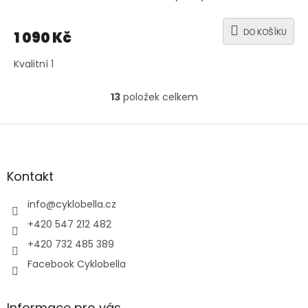
DO KOŠÍKU
1 090 Kč
Kvalitní 1
13
položek celkem
O
v
l
Z
á
á
d
p
a
a
Kontakt
c
t
í
í
info
@
cyklobella.cz
p
r
+420 547 212 482
v
+420 732 485 389
k
y
Facebook Cyklobella
v
ý
p
Informace pro vás