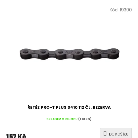
Kód:
19300
ŘETĚZ PRO-T PLUS S410 112 ČL. REZERVA
SKLADEM V ESHOPU
(>10 KS)
DO KOŠÍKU
157 Kč