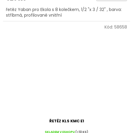
řetěz Yaban pro Ekola s 8 kolečkem, 1/2 "x 3 / 32" , barva:
stříbrná, profilované vnitřní
Kód:
58658
ŘETĚZ KLS KMC E1
SKLADEM V ESHOPU
(>10 KS)