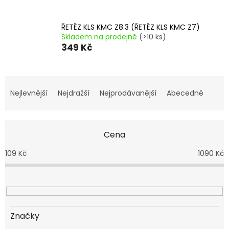
ŘETĚZ KLS KMC Z8.3 (ŘETĚZ KLS KMC Z7)
Skladem na prodejně
(>10 ks)
349 Kč
Ř
a
Nejlevnější
Nejdražší
Nejprodávanější
Abecedně
z
e
n
Cena
í
p
109
Kč
1090
Kč
r
o
d
u
k
t
Značky
ů