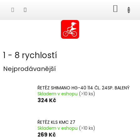
Přejít
NÁKUP
na
obsah
KOŠÍK
1 - 8 rychlostí
Nejprodávanější
ŘETĚZ SHIMANO HG-40 114 ČL. 24SP. BALENÝ
Skladem v eshopu
(>10 ks)
324 Kč
ŘETĚZ KLS KMC Z7
Skladem v eshopu
(>10 ks)
269 Kč