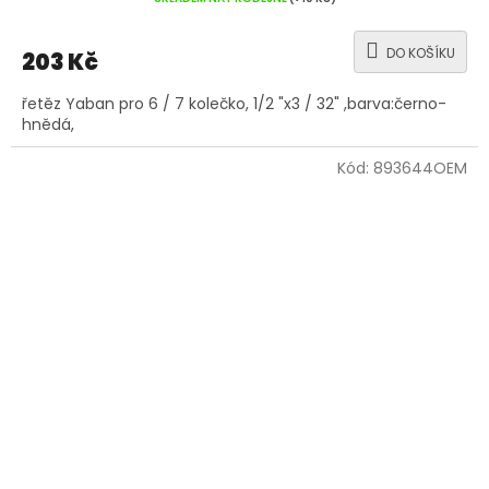
DO KOŠÍKU
203 Kč
řetěz Yaban pro 6 / 7 kolečko, 1/2 "x3 / 32" ,barva:černo-
hnědá,
Kód:
893644OEM