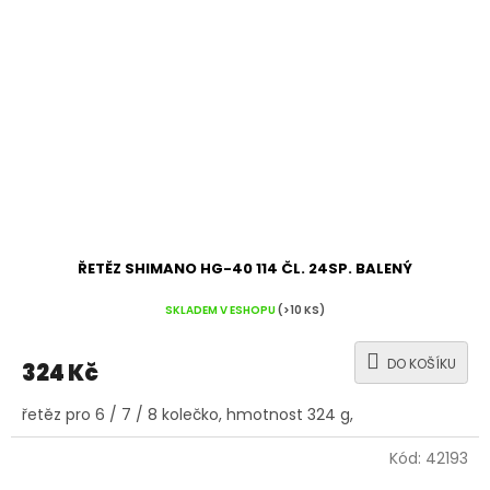
ŘETĚZ SHIMANO HG-40 114 ČL. 24SP. BALENÝ
SKLADEM V ESHOPU
(>10 KS)
DO KOŠÍKU
324 Kč
řetěz pro 6 / 7 / 8 kolečko, hmotnost 324 g,
Kód:
42193