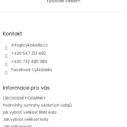
1
položek celkem
O
v
l
Z
á
á
d
p
a
a
Kontakt
c
t
í
í
info
@
cyklobella.cz
p
r
+420 547 212 482
v
+420 732 485 389
k
y
Facebook Cyklobella
v
ý
p
Informace pro vás
i
s
OBCHODNÍ PODMÍNKY
u
Podmínky ochrany osobních údajů
jak vybrat velikost BMX kola
Jak vybrat velikost kola
Jak nakupovat