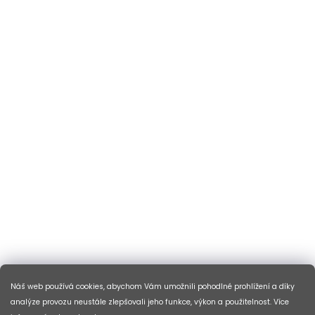
Náš web používá cookies, abychom Vám umožnili pohodlné prohlížení a díky
analýze provozu neustále zlepšovali jeho funkce, výkon a použitelnost. Více