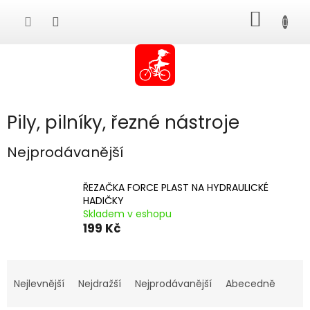
Přejít
NÁKUP
na
obsah
KOŠÍK
Pily, pilníky, řezné nástroje
Nejprodávanější
ŘEZAČKA FORCE PLAST NA HYDRAULICKÉ
HADIČKY
Skladem v eshopu
199 Kč
Ř
a
Nejlevnější
Nejdražší
Nejprodávanější
Abecedně
z