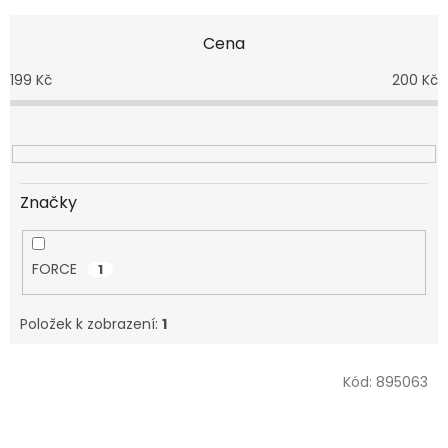
e
n
Cena
í
p
199
Kč
200
Kč
r
o
d
u
k
t
Značky
ů
FORCE
1
Položek k zobrazení:
1
V
Kód:
895063
ý
p
i