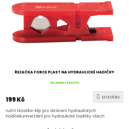
s
p
r
o
d
u
k
t
ů
ŘEZAČKA FORCE PLAST NA HYDRAULICKÉ HADIČKY
SKLADEM V ESHOPU
DO KOŠÍKU
199 Kč
ruční řezačka-klip pro zkrácení hydraulických
hadičekuniverzální pro hydraulické hadičky všech