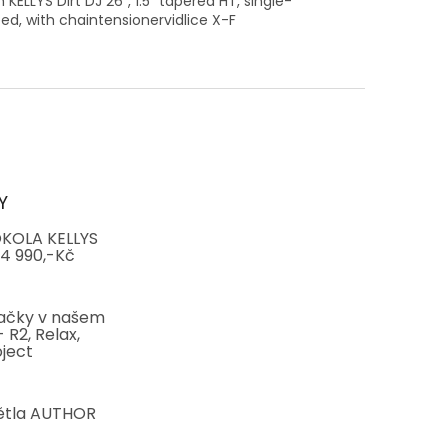
 KELLYS Dirt DJ 26", 1.5" tapered HT, single-
ed, with chaintensionervidlice X-F
Y
KOLA KELLYS
4 990,-Kč
ačky v našem
 R2, Relax,
ject
ětla AUTHOR