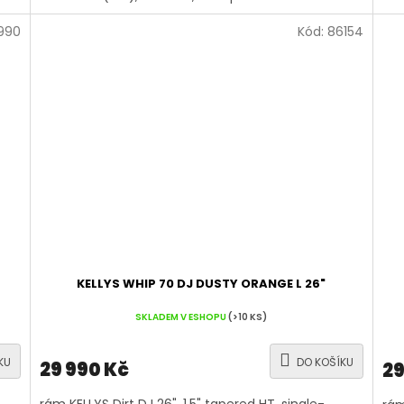
990
Kód:
86154
KELLYS WHIP 70 DJ DUSTY ORANGE L 26"
SKLADEM V ESHOPU
(>10 KS)
KU
DO KOŠÍKU
29 990 Kč
29
rám KELLYS Dirt DJ 26", 1.5" tapered HT, single-