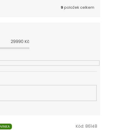
9
položek celkem
29990
Kč
Kód:
86148
VINKA