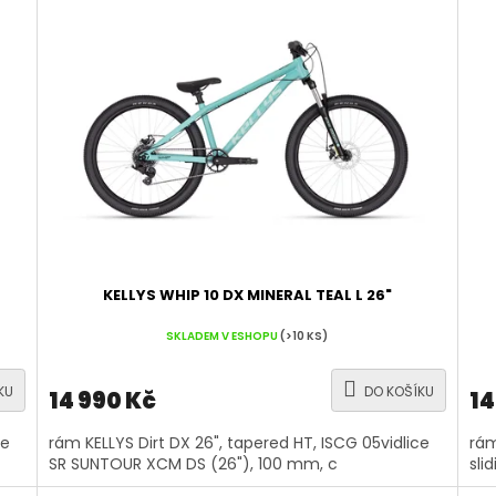
KELLYS WHIP 10 DX MINERAL TEAL L 26"
SKLADEM V ESHOPU
(>10 KS)
KU
DO KOŠÍKU
14 990 Kč
14
ce
rám KELLYS Dirt DX 26", tapered HT, ISCG 05vidlice
rám
SR SUNTOUR XCM DS (26"), 100 mm, c
sli