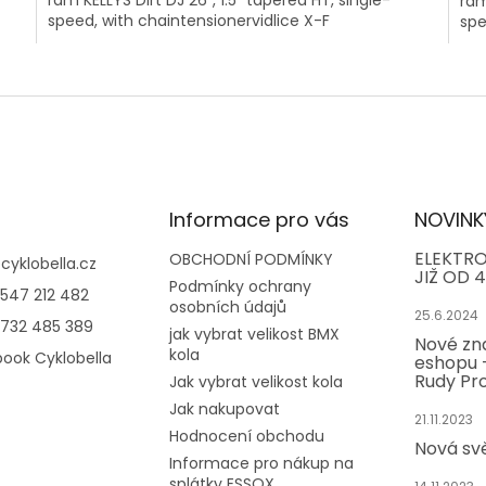
rám
speed, with chaintensionervidlice X-F
spe
O
v
l
á
d
a
c
í
Informace pro vás
NOVINK
p
r
ELEKTRO
OBCHODNÍ PODMÍNKY
@
cyklobella.cz
JIŽ OD 4
v
Podmínky ochrany
547 212 482
k
osobních údajů
25.6.2024
y
732 485 389
jak vybrat velikost BMX
v
Nové zn
kola
ook Cyklobella
ý
eshopu -
p
Rudy Pro
Jak vybrat velikost kola
i
Jak nakupovat
s
21.11.2023
Hodnocení obchodu
u
Nová sv
Informace pro nákup na
splátky ESSOX