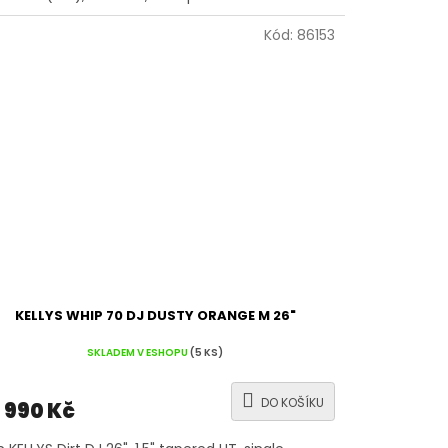
Kód:
86153
KELLYS WHIP 70 DJ DUSTY ORANGE M 26"
SKLADEM V ESHOPU
(5 KS)
DO KOŠÍKU
 990 Kč