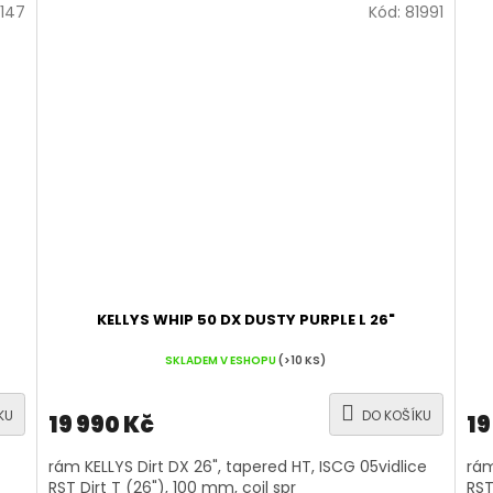
147
Kód:
81991
KELLYS WHIP 50 DX DUSTY PURPLE L 26"
SKLADEM V ESHOPU
(>10 KS)
KU
DO KOŠÍKU
19 990 Kč
19
rám KELLYS Dirt DX 26", tapered HT, ISCG 05vidlice
rám
RST Dirt T (26"), 100 mm, coil spr
RST