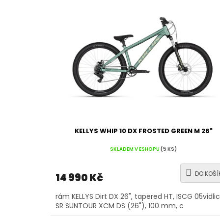
ý
p
i
s
p
r
o
d
u
k
t
ů
KELLYS WHIP 10 DX FROSTED GREEN M 26"
SKLADEM V ESHOPU
(5 KS)
DO KOŠÍ
14 990 Kč
rám KELLYS Dirt DX 26", tapered HT, ISCG 05vidli
SR SUNTOUR XCM DS (26"), 100 mm, c