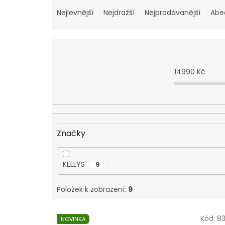
Ř
a
Nejlevnější
Nejdražší
Nejprodávanější
Abe
z
e
n
í
p
14990
Kč
r
o
d
u
k
t
Značky
ů
KELLYS
9
Položek k zobrazení:
9
V
Kód:
83
NOVINKA