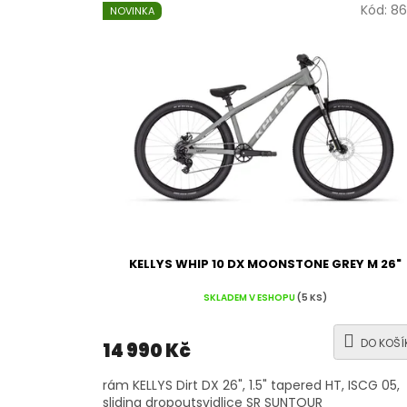
Kód:
86
NOVINKA
KELLYS WHIP 10 DX MOONSTONE GREY M 26"
SKLADEM V ESHOPU
(5 KS)
DO KOŠÍ
14 990 Kč
rám KELLYS Dirt DX 26", 1.5" tapered HT, ISCG 05,
sliding dropoutsvidlice SR SUNTOUR