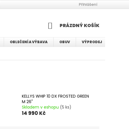
JAK VYBRAT VELIKOST BMX KOLA
JAK VYBRAT VELIKOST KOLA
Přihlášení
NÁKUPNÍ
PRÁZDNÝ KOŠÍK
KOŠÍK
OBLEČENÍ A VÝBAVA
OBUV
VÝPRODEJ
SERVIS
KELLYS WHIP 10 DX FROSTED GREEN
M 26"
Skladem v eshopu
(5 ks)
14 990 Kč