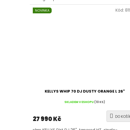
Kód:
81
NOVINKA
KELLYS WHIP 70 DJ DUSTY ORANGE L 26"
SKLADEM V ESHOPU
(10 KS)
DO KOŠÍ
27 990 Kč
rám KELLYS Dirt DJ 26", tapered HT, single-