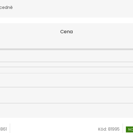
cedně
Cena
861
Kód:
81995
NO