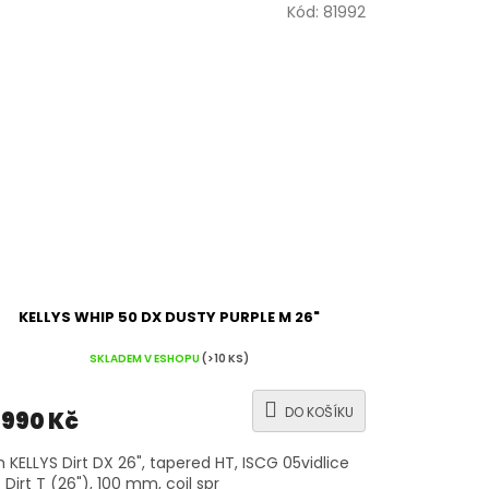
Kód:
81992
KELLYS WHIP 50 DX DUSTY PURPLE M 26"
SKLADEM V ESHOPU
(>10 KS)
DO KOŠÍKU
 990 Kč
 KELLYS Dirt DX 26", tapered HT, ISCG 05vidlice
 Dirt T (26"), 100 mm, coil spr