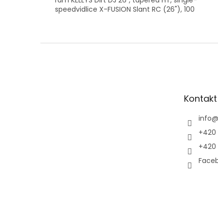
speedvidlice X-FUSION Slant RC (26"), 100
Z
á
p
a
t
Kontakt
í
info
+420 
+420 
Faceb