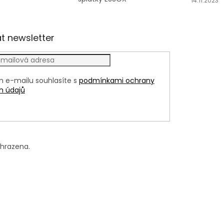
14.11.2023
t newsletter
m e-mailu souhlasíte s
podmínkami ochrany
h údajů
LÁSIT
yhrazena.