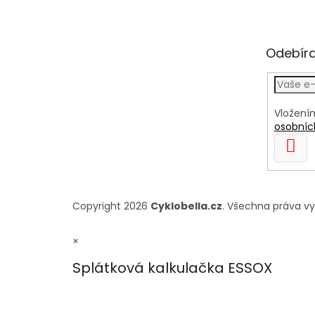
Odebíra
Vložení
osobníc
PŘIH
SE
Copyright 2026
Cyklobella.cz
. Všechna práva v
×
Splátková kalkulačka ESSOX