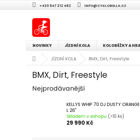
Přejít
+420 547 212 482
INFO@CYKLOBELLA.CZ
na
obsah
NOVINKY
JÍZDNÍ KOLA
KOLOBĚŽKY A HR
Domů
JÍZDNÍ KOLA
BMX, Dirt, Freestyle
BMX, Dirt, Freestyle
Nejprodávanější
KELLYS WHIP 70 DJ DUSTY ORANGE
L 26"
Skladem v eshopu
(>10 ks)
29 990 Kč