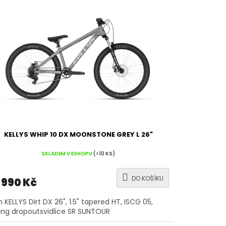
KELLYS WHIP 10 DX MOONSTONE GREY L 26"
SKLADEM V ESHOPU
(>10 KS)
DO KOŠÍKU
 990 Kč
 KELLYS Dirt DX 26", 1.5" tapered HT, ISCG 05,
ding dropoutsvidlice SR SUNTOUR