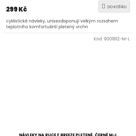
DO KOŠÍKU
299 Kč
cyklistické návleky, unisexdisponují velkým rozsahem
teplotního komfortuširší pletený vrchn
Kód:
9001812-M-L
NÁVLEKY NA RUCE F BREEZE PLETENÉ, ČERNÉ M-L