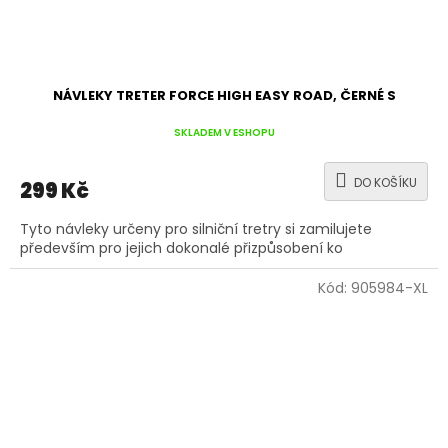
NÁVLEKY TRETER FORCE HIGH EASY ROAD, ČERNÉ S
SKLADEM V ESHOPU
DO KOŠÍKU
299 Kč
Tyto návleky určeny pro silniční tretry si zamilujete
především pro jejich dokonalé přizpůsobení ko
Kód:
905984-XL