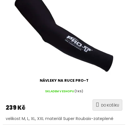
NÁVLEKY NA RUCE PRO-T
SKLADEM V ESHOPU
(1 KS)
DO KOŠÍKU
239 Kč
velikost M, L, XL, XXL materiál Super Roubaix-zateplené