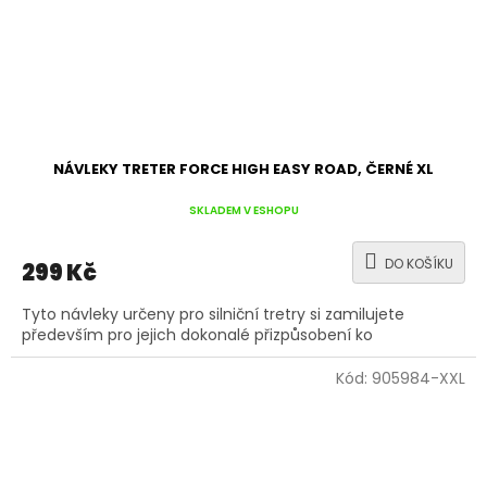
NÁVLEKY TRETER FORCE HIGH EASY ROAD, ČERNÉ XL
SKLADEM V ESHOPU
DO KOŠÍKU
299 Kč
Tyto návleky určeny pro silniční tretry si zamilujete
především pro jejich dokonalé přizpůsobení ko
Kód:
905984-XXL