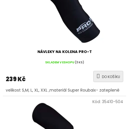
NÁVLEKY NA KOLENA PRO-T
SKLADEM V ESHOPU
(3 KS)
DO KOŠÍKU
239 Kč
velikost S,M, L, XL, XXL ,materiál Super Roubaix- zateplené
Kód:
35410-504