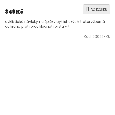
DO KOŠÍKU
349 Kč
cyklistické návleky na špičky cyklistických tretervýborná
ochrana proti prochladnutí prstů v tr
Kód:
90022-XS