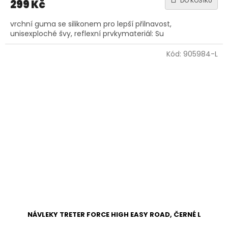
DO KOŠÍKU
299 Kč
vrchní guma se silikonem pro lepší přilnavost,
unisexploché švy, reflexní prvkymateriál: Su
Kód:
905984-L
NÁVLEKY TRETER FORCE HIGH EASY ROAD, ČERNÉ L