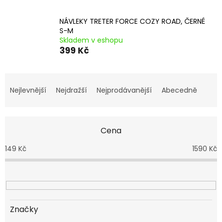
NÁVLEKY TRETER FORCE COZY ROAD, ČERNÉ
S-M
Skladem v eshopu
399 Kč
Ř
a
Nejlevnější
Nejdražší
Nejprodávanější
Abecedně
z
e
n
Cena
í
p
149
Kč
1590
Kč
r
o
d
u
k
t
Značky
ů