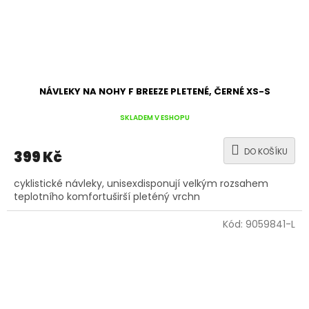
NÁVLEKY NA NOHY F BREEZE PLETENÉ, ČERNÉ XS-S
SKLADEM V ESHOPU
DO KOŠÍKU
399 Kč
cyklistické návleky, unisexdisponují velkým rozsahem
teplotního komfortuširší pleténý vrchn
Kód:
9059841-L