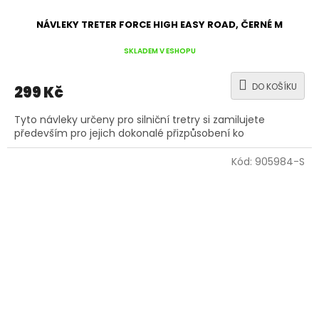
NÁVLEKY TRETER FORCE HIGH EASY ROAD, ČERNÉ M
SKLADEM V ESHOPU
DO KOŠÍKU
299 Kč
Tyto návleky určeny pro silniční tretry si zamilujete
především pro jejich dokonalé přizpůsobení ko
Kód:
905984-S