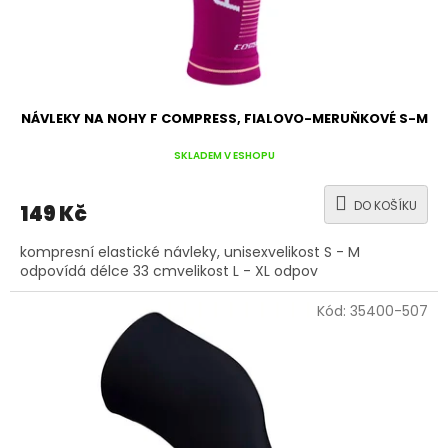
k
t
ů
NÁVLEKY NA NOHY F COMPRESS, FIALOVO-MERUŇKOVÉ S-M
SKLADEM V ESHOPU
DO KOŠÍKU
149 Kč
kompresní elastické návleky, unisexvelikost S - M
odpovídá délce 33 cmvelikost L - XL odpov
Kód:
35400-507