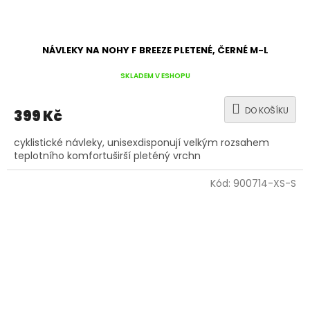
NÁVLEKY NA NOHY F BREEZE PLETENÉ, ČERNÉ M-L
SKLADEM V ESHOPU
DO KOŠÍKU
399 Kč
cyklistické návleky, unisexdisponují velkým rozsahem
teplotního komfortuširší pleténý vrchn
Kód:
900714-XS-S