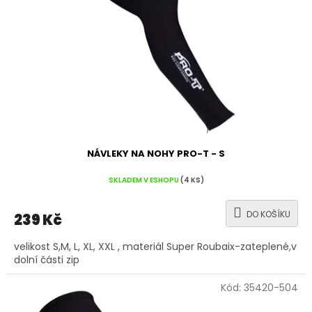
NÁVLEKY NA NOHY PRO-T - S
SKLADEM V ESHOPU
(4 KS)
DO KOŠÍKU
239 Kč
velikost S,M, L, XL, XXL , materiál Super Roubaix-zateplené,v
dolní části zip
Kód:
35420-504