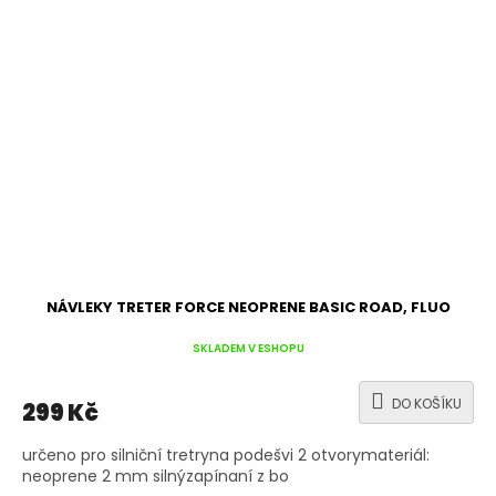
NÁVLEKY TRETER FORCE NEOPRENE BASIC ROAD, FLUO
SKLADEM V ESHOPU
DO KOŠÍKU
299 Kč
určeno pro silniční tretryna podešvi 2 otvorymateriál:
neoprene 2 mm silnýzapínaní z bo