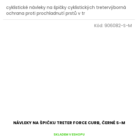
cyklistické návleky na špičky cyklistických tretervýborná
ochrana proti prochladnutí prstů v tr
Kód:
906082-S-M
NÁVLEKY NA ŠPIČKU TRETER FORCE CURB, ČERNÉ S-M
SKLADEM V ESHOPU