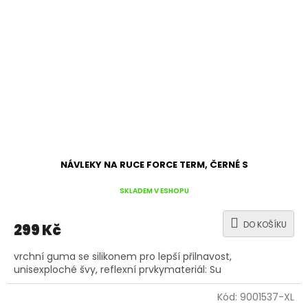
NÁVLEKY NA RUCE FORCE TERM, ČERNÉ S
SKLADEM V ESHOPU
DO KOŠÍKU
299 Kč
vrchní guma se silikonem pro lepší přilnavost,
unisexploché švy, reflexní prvkymateriál: Su
Kód:
9001537-XL