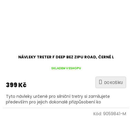
NÁVLEKY TRETER F DEEP BEZ ZIPU ROAD, ČERNÉ L
SKLADEM V ESHOPU
DO KOŠÍKU
399 Kč
Tyto návleky určené pro silniční tretry si zamilujete
především pro jejich dokonalé přizpůsobení ko
Kód:
9059841-M