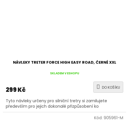
NÁVLEKY TRETER FORCE HIGH EASY ROAD, ČERNÉ XXL
SKLADEM V ESHOPU
DO KOŠÍKU
299 Kč
Tyto návleky určeny pro silniční tretry si zamilujete
především pro jejich dokonalé přizpůsobení ko
Kód:
905961-M