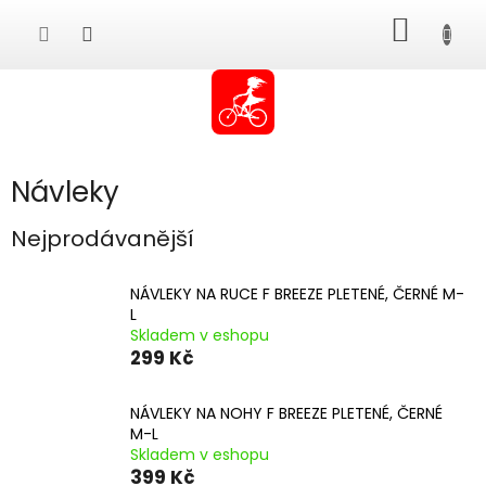
Přejít
NÁKUP
na
obsah
KOŠÍK
Návleky
Nejprodávanější
NÁVLEKY NA RUCE F BREEZE PLETENÉ, ČERNÉ M-
L
Skladem v eshopu
299 Kč
NÁVLEKY NA NOHY F BREEZE PLETENÉ, ČERNÉ
M-L
Skladem v eshopu
399 Kč