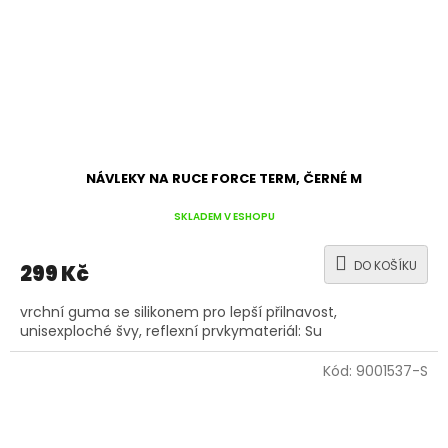
NÁVLEKY NA RUCE FORCE TERM, ČERNÉ M
SKLADEM V ESHOPU
DO KOŠÍKU
299 Kč
vrchní guma se silikonem pro lepší přilnavost,
unisexploché švy, reflexní prvkymateriál: Su
Kód:
9001537-S