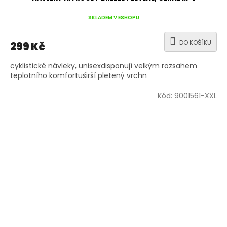
SKLADEM V ESHOPU
DO KOŠÍKU
299 Kč
cyklistické návleky, unisexdisponují velkým rozsahem
teplotního komfortuširší pletený vrchn
Kód:
9001561-XXL