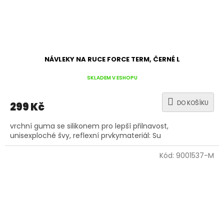
NÁVLEKY NA RUCE FORCE TERM, ČERNÉ L
SKLADEM V ESHOPU
DO KOŠÍKU
299 Kč
vrchní guma se silikonem pro lepší přilnavost,
unisexploché švy, reflexní prvkymateriál: Su
Kód:
9001537-M