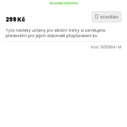
SKLADEM V ESHOPU
DO KOŠÍKU
299 Kč
Tyto návleky určeny pro silniční tretry si zamilujete
především pro jejich dokonalé přizpůsobení ko
Kód:
905984-M