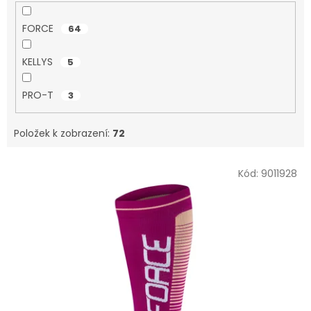
FORCE
64
KELLYS
5
PRO-T
3
Položek k zobrazení:
72
V
Kód:
9011928
ý
p
i
s
p
r
o
d
u