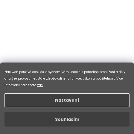
Náš web používá cookies, abychom Vám umožnili pohodlné prohlížení a díky
NÁVLEKY TRETER F DEEP BEZ ZIPU ROAD, ČERNÉ M
analýze provozu neustále zlepšovali jeho funkce, výkon a použitelnost. Více
informací naleznete
zde
.
SKLADEM V ESHOPU
Nastavení
DO KOŠÍKU
399 Kč
Tyto návleky určené pro silniční tretry si zamilujete
Souhlasím
především pro jejich dokonalé přizpůsobení ko
Kód:
9059841-S