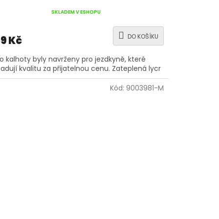
SKLADEM V ESHOPU
DO KOŠÍKU
9 Kč
o kalhoty byly navrženy pro jezdkyně, které
adují kvalitu za přijatelnou cenu. Zateplená lycr
Kód:
9003981-M