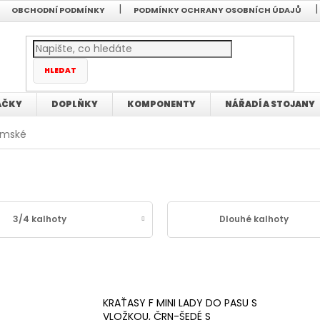
OBCHODNÍ PODMÍNKY
PODMÍNKY OCHRANY OSOBNÍCH ÚDAJŮ
HLEDAT
AČKY
DOPLŇKY
KOMPONENTY
NÁŘADÍ A STOJANY
mské
3/4 kalhoty
Dlouhé kalhoty
KRAŤASY F MINI LADY DO PASU S
VLOŽKOU, ČRN-ŠEDÉ S