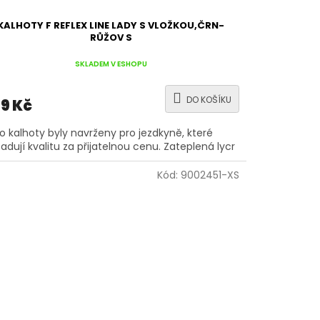
KALHOTY F REFLEX LINE LADY S VLOŽKOU,ČRN-
RŮŽOV S
SKLADEM V ESHOPU
DO KOŠÍKU
9 Kč
o kalhoty byly navrženy pro jezdkyně, které
adují kvalitu za přijatelnou cenu. Zateplená lycr
Kód:
9002451-XS