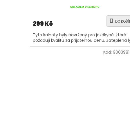
SKLADEM V ESHOPU
DO KOŠÍ
299 Kč
Tyto kalhoty byly navrženy pro jezdkyně, které
požadují kvalitu za přijatelnou cenu. Zateplená l
Kód:
9003981