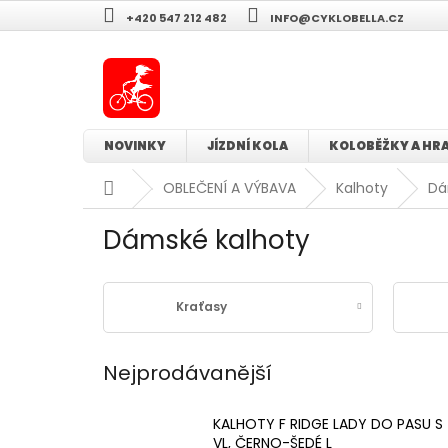
Přejít
+420 547 212 482
INFO@CYKLOBELLA.CZ
na
obsah
NOVINKY
JÍZDNÍ KOLA
KOLOBĚŽKY A HR
Domů
OBLEČENÍ A VÝBAVA
Kalhoty
Dá
Dámské kalhoty
Kraťasy
Nejprodávanější
KALHOTY F RIDGE LADY DO PASU S
VL, ČERNO-ŠEDÉ L