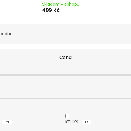
Skladem v eshopu
499 Kč
cedně
Cena
KELLYS
73
17