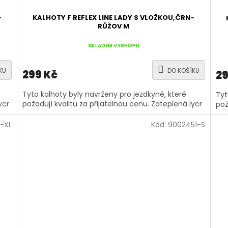
-
KALHOTY F REFLEX LINE LADY S VLOŽKOU,ČRN-
RŮŽOV M
SKLADEM V ESHOPU
KU
DO KOŠÍKU
299 Kč
29
Tyto kalhoty byly navrženy pro jezdkyně, které
Tyt
ycr
požadují kvalitu za přijatelnou cenu. Zateplená lycr
pož
-XL
Kód:
9002451-S