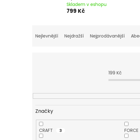
Skladem v eshopu
799 Kč
Ř
a
Nejlevnější
Nejdražší
Nejprodávanější
Abe
z
e
n
í
p
199
Kč
r
o
d
u
k
t
Značky
ů
CRAFT
FORCE
3