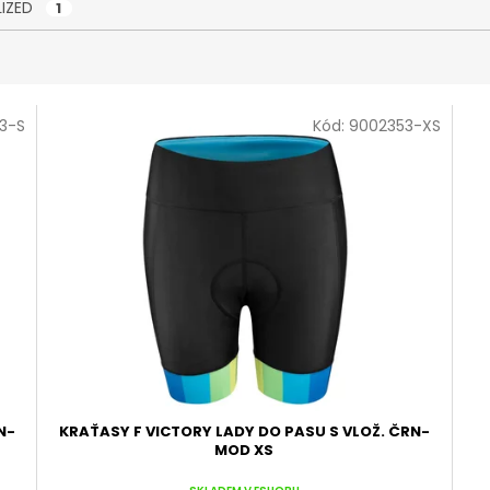
LIZED
1
3-S
Kód:
9002353-XS
N-
KRAŤASY F VICTORY LADY DO PASU S VLOŽ. ČRN-
MOD XS