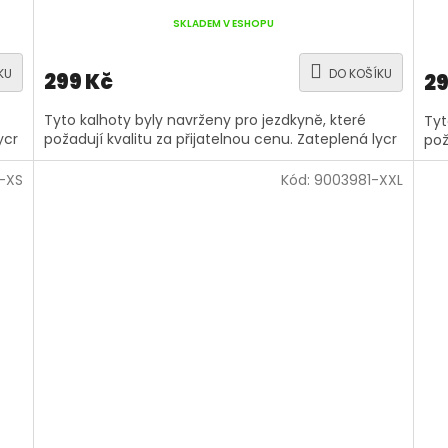
SKLADEM V ESHOPU
KU
DO KOŠÍKU
299 Kč
29
Tyto kalhoty byly navrženy pro jezdkyně, které
Tyt
ycr
požadují kvalitu za přijatelnou cenu. Zateplená lycr
pož
-XS
Kód:
9003981-XXL