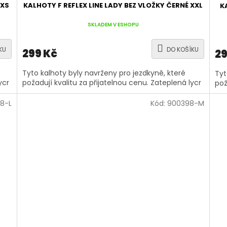
 XS
KALHOTY F REFLEX LINE LADY BEZ VLOŽKY ČERNÉ XXL
K
SKLADEM V ESHOPU
KU
DO KOŠÍKU
299 Kč
29
Tyto kalhoty byly navrženy pro jezdkyně, které
Tyt
ycr
požadují kvalitu za přijatelnou cenu. Zateplená lycr
pož
8-L
Kód:
900398-M