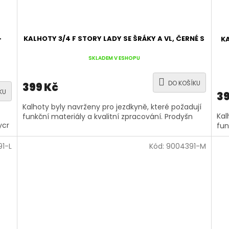
-
KALHOTY 3/4 F STORY LADY SE ŠRÁKY A VL, ČERNÉ S
KA
SKLADEM V ESHOPU
DO KOŠÍKU
399 Kč
KU
39
Kalhoty byly navrženy pro jezdkyně, které požadují
Kal
funkční materiály a kvalitní zpracování. Prodyšn
ycr
fun
1-L
Kód:
9004391-M