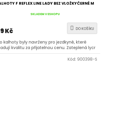
ALHOTY F REFLEX LINE LADY BEZ VLOŽKYČERNÉ M
SKLADEM V ESHOPU
DO KOŠÍKU
9 Kč
o kalhoty byly navrženy pro jezdkyně, které
adují kvalitu za přijatelnou cenu. Zateplená lycr
Kód:
900398-S