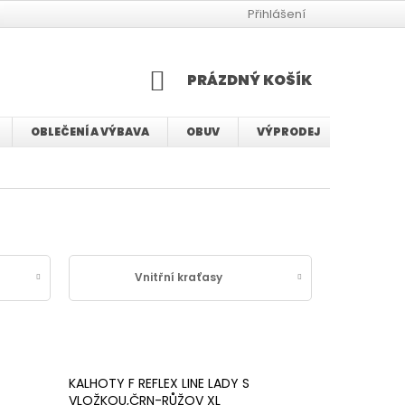
JAK VYBRAT VELIKOST BMX KOLA
JAK VYBRAT VELIKOST KOLA
Přihlášení
NÁKUPNÍ
PRÁZDNÝ KOŠÍK
KOŠÍK
OBLEČENÍ A VÝBAVA
OBUV
VÝPRODEJ
SERVIS
Vnitřní kraťasy
KALHOTY F REFLEX LINE LADY S
VLOŽKOU,ČRN-RŮŽOV XL