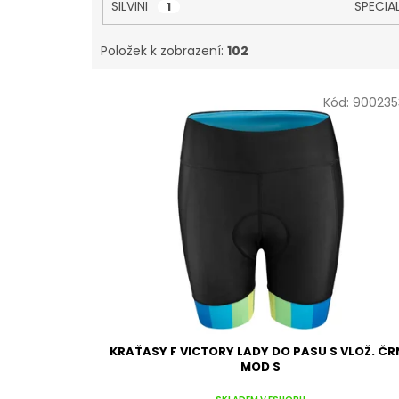
SILVINI
SPECIA
1
Položek k zobrazení:
102
V
Kód:
900235
ý
p
i
s
p
r
o
d
u
k
t
ů
KRAŤASY F VICTORY LADY DO PASU S VLOŽ. ČR
MOD S