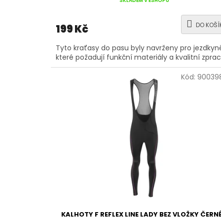
SKLADEM V ESHOPU
DO KOŠÍ
199 Kč
Tyto kraťasy do pasu byly navrženy pro jezdkyn
které požadují funkční materiály a kvalitní zpra
Kód:
900398
KALHOTY F REFLEX LINE LADY BEZ VLOŽKY ČERNÉ