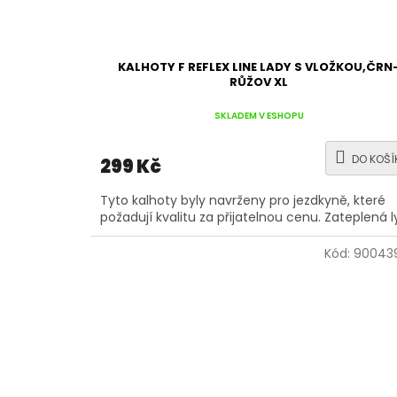
KALHOTY F REFLEX LINE LADY S VLOŽKOU,ČRN
RŮŽOV XL
SKLADEM V ESHOPU
DO KOŠÍ
299 Kč
Tyto kalhoty byly navrženy pro jezdkyně, které
požadují kvalitu za přijatelnou cenu. Zateplená l
Kód:
900439