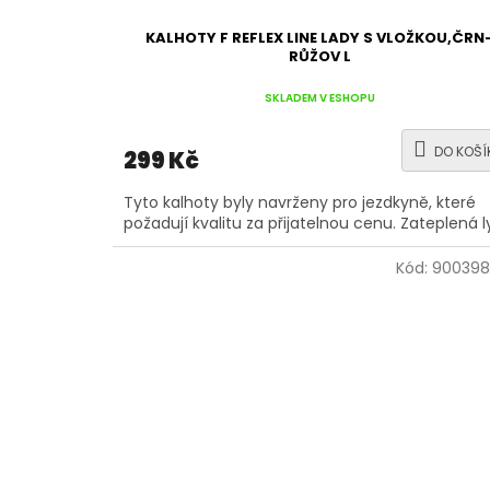
KALHOTY F REFLEX LINE LADY S VLOŽKOU,ČRN
RŮŽOV L
SKLADEM V ESHOPU
DO KOŠÍ
299 Kč
Tyto kalhoty byly navrženy pro jezdkyně, které
požadují kvalitu za přijatelnou cenu. Zateplená l
Kód:
900398