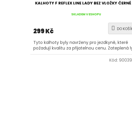
KALHOTY F REFLEX LINE LADY BEZ VLOŽKY ČERNÉ
SKLADEM V ESHOPU
DO KOŠÍ
299 Kč
Tyto kalhoty byly navrženy pro jezdkyně, které
požadují kvalitu za přijatelnou cenu. Zateplená l
Kód:
90039