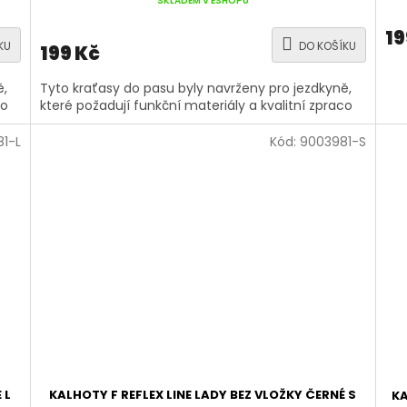
SKLADEM V ESHOPU
19
KU
DO KOŠÍKU
199 Kč
ě,
Tyto kraťasy do pasu byly navrženy pro jezdkyně,
co
které požadují funkční materiály a kvalitní zpraco
1-L
Kód:
9003981-S
 L
KALHOTY F REFLEX LINE LADY BEZ VLOŽKY ČERNÉ S
KA