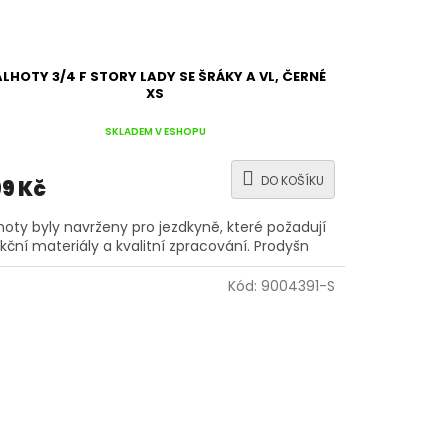
LHOTY 3/4 F STORY LADY SE ŠRÁKY A VL, ČERNÉ
XS
SKLADEM V ESHOPU
DO KOŠÍKU
9 Kč
hoty byly navrženy pro jezdkyně, které požadují
kční materiály a kvalitní zpracování. Prodyšn
Kód:
9004391-S