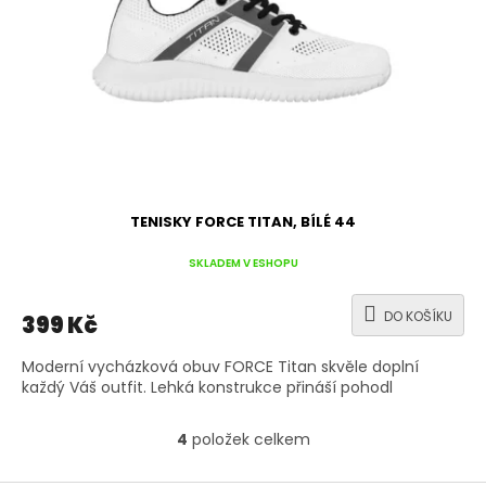
TENISKY FORCE TITAN, BÍLÉ 44
SKLADEM V ESHOPU
DO KOŠÍKU
399 Kč
Moderní vycházková obuv FORCE Titan skvěle doplní
každý Váš outfit. Lehká konstrukce přináší pohodl
4
položek celkem
O
v