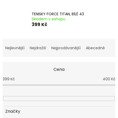
TENISKY FORCE TITAN, BÍLÉ 43
Skladem v eshopu
399 Kč
Ř
a
Nejlevnější
Nejdražší
Nejprodávanější
Abecedně
z
e
n
Cena
í
p
399
Kč
400
Kč
r
o
d
u
k
t
Značky
ů