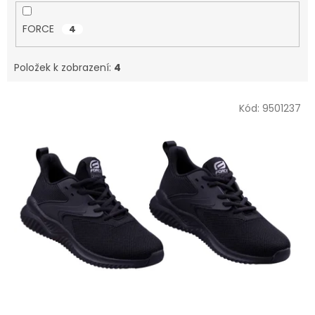
FORCE
4
Položek k zobrazení:
4
V
Kód:
9501237
ý
p
i
s
p
r
o
d
u
k
t
ů