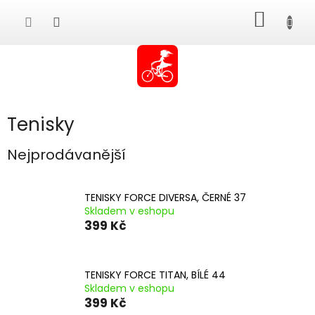
Přejít
NÁKUP
na
obsah
KOŠÍK
Tenisky
Nejprodávanější
TENISKY FORCE DIVERSA, ČERNÉ 37
Skladem v eshopu
399 Kč
TENISKY FORCE TITAN, BÍLÉ 44
Skladem v eshopu
399 Kč