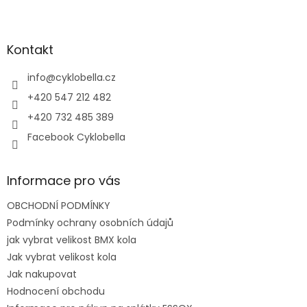
l
Z
á
á
d
p
a
a
Kontakt
c
t
í
í
info
@
cyklobella.cz
p
r
+420 547 212 482
v
+420 732 485 389
k
y
Facebook Cyklobella
v
ý
p
Informace pro vás
i
s
OBCHODNÍ PODMÍNKY
u
Podmínky ochrany osobních údajů
jak vybrat velikost BMX kola
Jak vybrat velikost kola
Jak nakupovat
Hodnocení obchodu