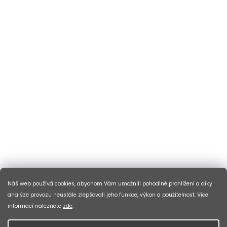
Náš web používá cookies, abychom Vám umožnili pohodlné prohlížení a díky
analýze provozu neustále zlepšovali jeho funkce, výkon a použitelnost. Více
informací naleznete
zde
.