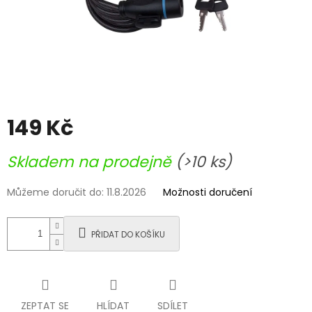
149 Kč
Měrná
Skladem na prodejně
(>10 ks)
cena:
Můžeme doručit do:
11.8.2026
Možnosti doručení
PŘIDAT DO KOŠÍKU
ZEPTAT SE
HLÍDAT
SDÍLET