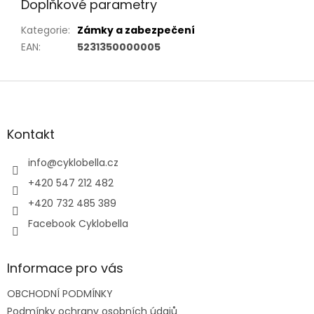
Doplňkové parametry
Kategorie
:
Zámky a zabezpečení
EAN
:
5231350000005
Z
á
p
a
Kontakt
t
í
info
@
cyklobella.cz
+420 547 212 482
+420 732 485 389
Facebook Cyklobella
Informace pro vás
OBCHODNÍ PODMÍNKY
Podmínky ochrany osobních údajů