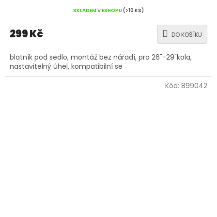
SKLADEM V ESHOPU
(>10 KS)
299 Kč
DO KOŠÍKU
blatník pod sedlo, montáž bez nářadí, pro 26"-29"kola,
nastavitelný úhel, kompatibilní se
Kód:
899042