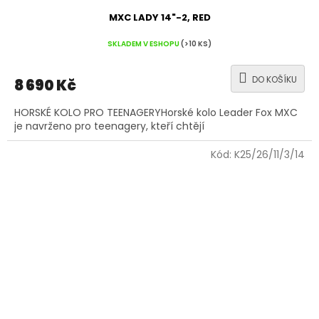
MXC LADY 14"-2, RED
SKLADEM V ESHOPU
(>10 KS)
DO KOŠÍKU
8 690 Kč
HORSKÉ KOLO PRO TEENAGERYHorské kolo Leader Fox MXC
je navrženo pro teenagery, kteří chtějí
Kód:
K25/26/11/3/14