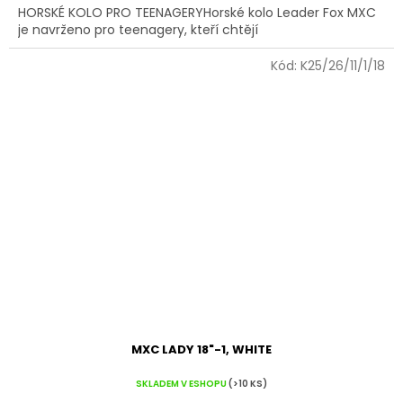
HORSKÉ KOLO PRO TEENAGERYHorské kolo Leader Fox MXC
je navrženo pro teenagery, kteří chtějí
Kód:
K25/26/11/1/18
MXC LADY 18"-1, WHITE
SKLADEM V ESHOPU
(>10 KS)