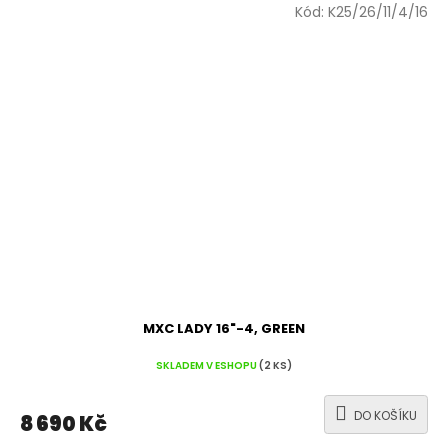
Kód:
K25/26/11/4/16
MXC LADY 16"-4, GREEN
SKLADEM V ESHOPU
(2 KS)
DO KOŠÍKU
8 690 Kč