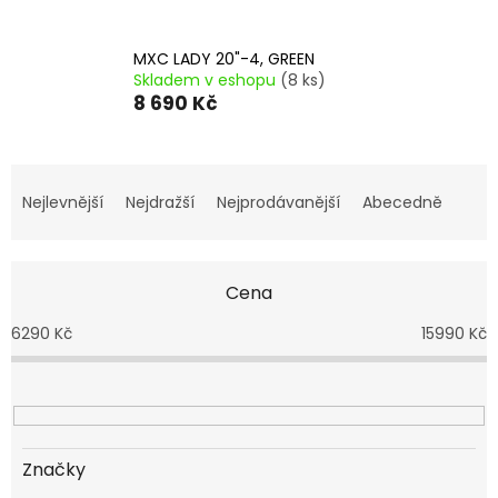
MXC LADY 20"-4, GREEN
Skladem v eshopu
(8 ks)
8 690 Kč
Ř
a
Nejlevnější
Nejdražší
Nejprodávanější
Abecedně
z
e
n
Cena
í
p
6290
Kč
15990
Kč
r
o
d
u
k
t
Značky
ů