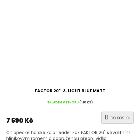
FACTOR 20"-3, LIGHT BLUE MATT
SKLADEM V ESHOPU
(>10 KS)
DO KOŠÍKU
7 590 Kč
Chlapecké horské kolo Leader Fox FAKTOR 26" s kvalitním
hliníkovým rámem a odpruženou přední vidlic