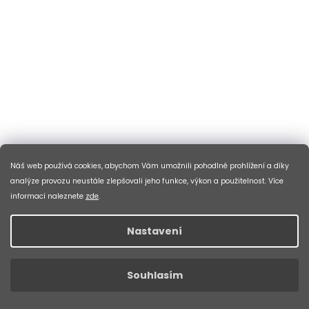
Náš web používá cookies, abychom Vám umožnili pohodlné prohlížení a díky
MXC LADY 20"-2, RED
analýze provozu neustále zlepšovali jeho funkce, výkon a použitelnost. Více
SKLADEM V ESHOPU
(8 KS)
informací naleznete
zde
.
DO KOŠÍKU
Nastavení
8 690 Kč
HORSKÉ KOLO PRO TEENAGERYHorské kolo Leader Fox MXC
je navrženo pro teenagery, kteří chtějí
Souhlasím
Kód:
K25/26/11/3/20