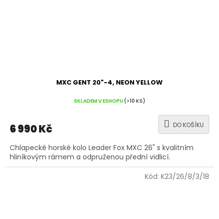
MXC GENT 20"-4, NEON YELLOW
SKLADEM V ESHOPU
(>10 KS)
DO KOŠÍKU
6 990 Kč
Chlapecké horské kolo Leader Fox MXC 26" s kvalitním
hliníkovým rámem a odpruženou přední vidlicí.
Kód:
K23/26/8/3/18