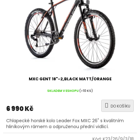
MXC GENT 18"-2,BLACK MATT/ORANGE
SKLADEM V ESHOPU
(>10 KS)
DO KOŠÍKU
6 990 Kč
Chlapecké horské kolo Leader Fox MXC 26" s kvalitním
hliníkovým rámem a odpruženou přední vidlicí.
Kód:
K23/26/9/3/18