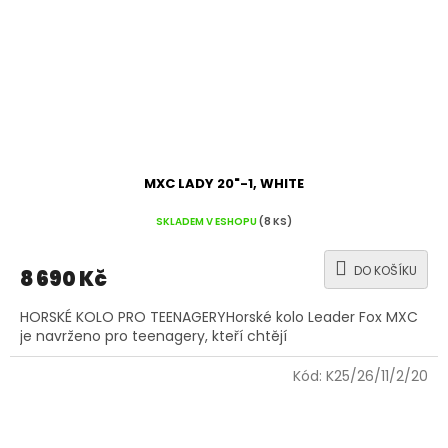
MXC LADY 20"-1, WHITE
SKLADEM V ESHOPU
(8 KS)
DO KOŠÍKU
8 690 Kč
HORSKÉ KOLO PRO TEENAGERYHorské kolo Leader Fox MXC
je navrženo pro teenagery, kteří chtějí
Kód:
K25/26/11/2/20