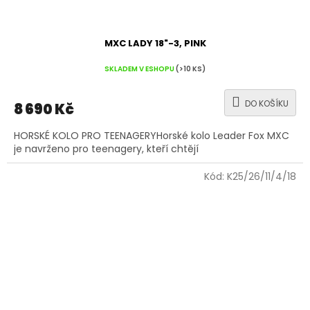
MXC LADY 18"-3, PINK
SKLADEM V ESHOPU
(>10 KS)
DO KOŠÍKU
8 690 Kč
HORSKÉ KOLO PRO TEENAGERYHorské kolo Leader Fox MXC
je navrženo pro teenagery, kteří chtějí
Kód:
K25/26/11/4/18