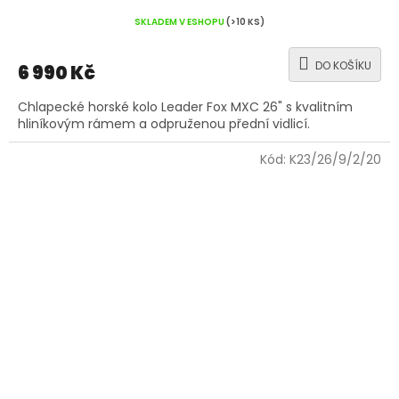
SKLADEM V ESHOPU
(>10 KS)
DO KOŠÍKU
6 990 Kč
Chlapecké horské kolo Leader Fox MXC 26" s kvalitním
hliníkovým rámem a odpruženou přední vidlicí.
Kód:
K23/26/9/2/20