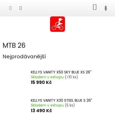
Přejít
NÁKUP
na
obsah
KOŠÍK
MTB 26
Nejprodávanější
KELLYS VANITY X50 SKY BLUE XS 26"
Skladem v eshopu
(>10 ks)
15 990 Kč
KELLYS VANITY X30 STEEL BLUE S 26"
Skladem v eshopu
(5 ks)
13 490 Kč