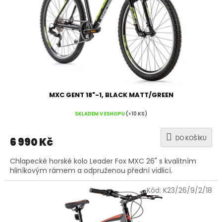
MXC GENT 18"-1, BLACK MATT/GREEN
SKLADEM V ESHOPU
(>10 KS)
DO KOŠÍKU
6 990 Kč
Chlapecké horské kolo Leader Fox MXC 26" s kvalitním
hliníkovým rámem a odpruženou přední vidlicí.
Kód:
K23/26/9/2/18