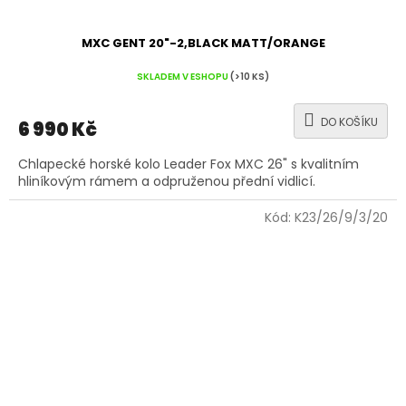
MXC GENT 20"-2,BLACK MATT/ORANGE
SKLADEM V ESHOPU
(>10 KS)
DO KOŠÍKU
6 990 Kč
Chlapecké horské kolo Leader Fox MXC 26" s kvalitním
hliníkovým rámem a odpruženou přední vidlicí.
Kód:
K23/26/9/3/20