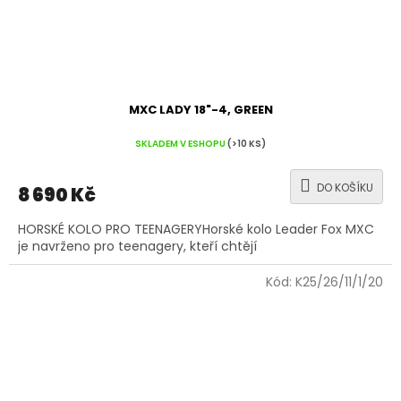
MXC LADY 18"-4, GREEN
SKLADEM V ESHOPU
(>10 KS)
DO KOŠÍKU
8 690 Kč
HORSKÉ KOLO PRO TEENAGERYHorské kolo Leader Fox MXC
je navrženo pro teenagery, kteří chtějí
Kód:
K25/26/11/1/20