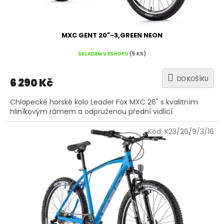
ů
MXC GENT 20"-3,GREEN NEON
SKLADEM V ESHOPU
(5 KS)
DO KOŠÍKU
6 290 Kč
Chlapecké horské kolo Leader Fox MXC 26" s kvalitním
hliníkovým rámem a odpruženou přední vidlicí.
Kód:
K23/26/9/3/16