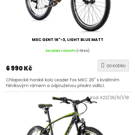
MXC GENT 16"-3, LIGHT BLUE MATT
SKLADEM V ESHOPU
(>10 KS)
DO KOŠÍKU
6 990 Kč
Chlapecké horské kolo Leader Fox MXC 26" s kvalitním
hliníkovým rámem a odpruženou přední vidlicí.
Kód:
K23/26/9/1/18