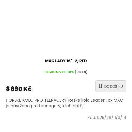
MXC LADY 16"-2, RED
SKLADEM V ESHOPU
(>10 KS)
DO KOŠÍKU
8 690 Kč
HORSKÉ KOLO PRO TEENAGERYHorské kolo Leader Fox MXC
je navrženo pro teenagery, kteří chtějí
Kód:
K25/26/11/3/16