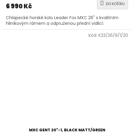
DO KOŠÍKU
6 990 Kč
Chlapecké horské kolo Leader Fox MXC 26" s kvalitním
hliníkovým rámem a odpruženou přední vidlicí.
Kód:
K23/26/9/1/20
MXC GENT 20"-1, BLACK MATT/GREEN