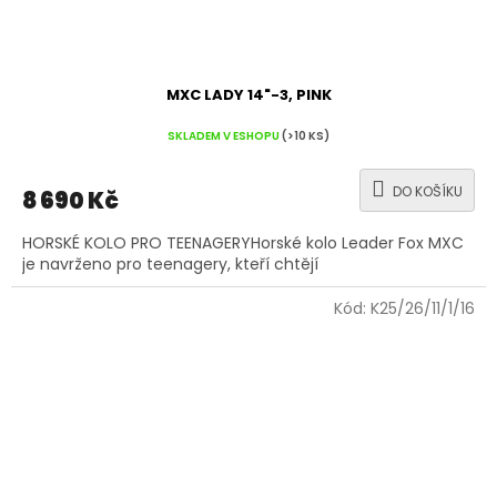
MXC LADY 14"-3, PINK
SKLADEM V ESHOPU
(>10 KS)
DO KOŠÍKU
8 690 Kč
HORSKÉ KOLO PRO TEENAGERYHorské kolo Leader Fox MXC
je navrženo pro teenagery, kteří chtějí
Kód:
K25/26/11/1/16