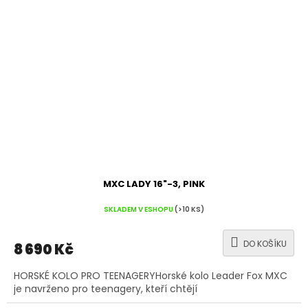
MXC LADY 16"-3, PINK
SKLADEM V ESHOPU
(>10 KS)
DO KOŠÍKU
8 690 Kč
HORSKÉ KOLO PRO TEENAGERYHorské kolo Leader Fox MXC
je navrženo pro teenagery, kteří chtějí