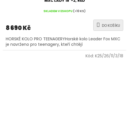
MXC LADY 18"-2, RED
SKLADEM V ESHOPU
(>10 KS)
DO KOŠÍKU
8 690 Kč
HORSKÉ KOLO PRO TEENAGERYHorské kolo Leader Fox MXC
je navrženo pro teenagery, kteří chtějí
Kód:
K25/26/11/3/18