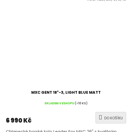
MXC GENT 18"-3, LIGHT BLUE MATT
SKLADEM V ESHOPU
(>10 KS)
DO KOŠÍKU
6 990 Kč
Chlapecké horské kolo Leader Fox MXC 26" s kvalitním