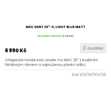
MXC GENT 20"-3, LIGHT BLUE MATT
SKLADEM V ESHOPU
(>10 KS)
DO KOŠÍKU
6 990 Kč
Chlapecké horské kolo Leader Fox MXC 26" s kvalitním
hliníkovým rámem a odpruženou přední vidlicí.
Kód:
K23/26/9/4/20