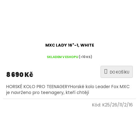
MXC LADY 16"-1, WHITE
SKLADEM V ESHOPU
(>10 KS)
DO KOŠÍKU
8 690 Kč
HORSKÉ KOLO PRO TEENAGERYHorské kolo Leader Fox MXC
je navrženo pro teenagery, kteří chtějí
Kód:
K25/26/11/2/16