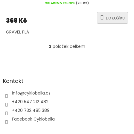
SKLADEM V ESHOPU
(>10 KS)
DO KOŠÍKU
369 Kč
GRAVEL PLÁ
2
položek celkem
O
v
l
Z
á
á
d
p
a
a
Kontakt
c
t
í
í
info
@
cyklobella.cz
p
r
+420 547 212 482
v
+420 732 485 389
k
y
Facebook Cyklobella
v
ý