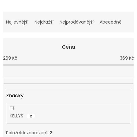
Ř
a
Nejlevnější
Nejdražší
Nejprodávanější
Abecedně
z
e
n
Cena
í
p
269
Kč
369
Kč
r
o
d
u
k
t
Značky
ů
KELLYS
2
Položek k zobrazení:
2