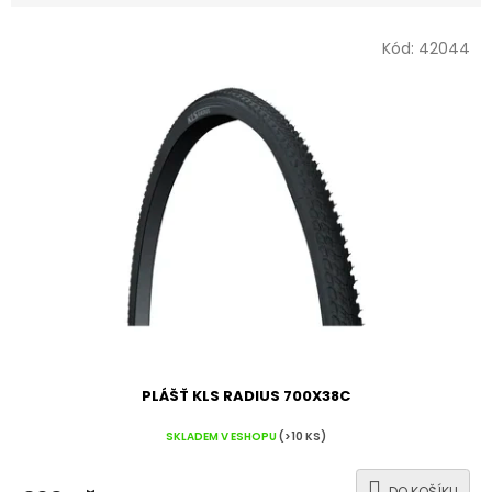
V
Kód:
42044
ý
p
i
s
p
r
o
d
u
k
t
ů
PLÁŠŤ KLS RADIUS 700X38C
SKLADEM V ESHOPU
(>10 KS)
DO KOŠÍKU