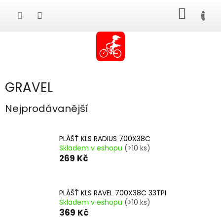
Přejít
NÁKUP
na
obsah
KOŠÍK
GRAVEL
Nejprodávanější
PLÁŠŤ KLS RADIUS 700X38C
Skladem v eshopu
(>10 ks)
269 Kč
PLÁŠŤ KLS RAVEL 700X38C 33TPI
Skladem v eshopu
(>10 ks)
369 Kč