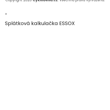
Copyright 2026
Cyklobella.cz
. Všechna práva vyhrazena.
×
Splátková kalkulačka ESSOX