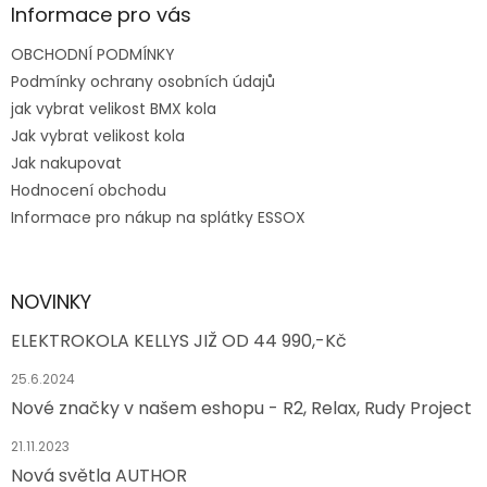
p
Informace pro vás
i
s
OBCHODNÍ PODMÍNKY
u
Podmínky ochrany osobních údajů
jak vybrat velikost BMX kola
Jak vybrat velikost kola
Jak nakupovat
Hodnocení obchodu
Informace pro nákup na splátky ESSOX
NOVINKY
ELEKTROKOLA KELLYS JIŽ OD 44 990,-Kč
25.6.2024
Nové značky v našem eshopu - R2, Relax, Rudy Project
21.11.2023
Nová světla AUTHOR