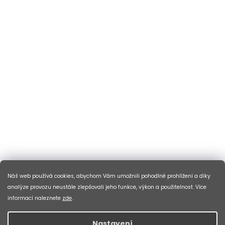
Náš web používá cookies, abychom Vám umožnili pohodlné prohlížení a díky
analýze provozu neustále zlepšovali jeho funkce, výkon a použitelnost. Více
informací naleznete
zde
.
Nastavení