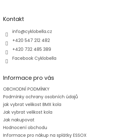
á
á
d
p
a
a
Kontakt
c
t
í
í
info
@
cyklobella.cz
p
r
+420 547 212 482
v
+420 732 485 389
k
y
Facebook Cyklobella
v
ý
p
Informace pro vás
i
s
OBCHODNÍ PODMÍNKY
u
Podmínky ochrany osobních údajů
jak vybrat velikost BMX kola
Jak vybrat velikost kola
Jak nakupovat
Hodnocení obchodu
Informace pro nákup na splátky ESSOX