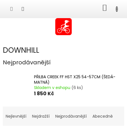
Přejít
NÁKUP
na
obsah
KOŠÍK
DOWNHILL
Nejprodávanější
PŘILBA CREEK FF HST X25 54-57CM (ŠEDÁ-
MATNÁ)
Skladem v eshopu
(6 ks)
1 850 Kč
Ř
a
Nejlevnější
Nejdražší
Nejprodávanější
Abecedně
z