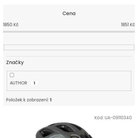
e
n
Cena
í
p
1850
Kč
1851
Kč
r
o
d
u
k
t
Značky
ů
AUTHOR
1
Položek k zobrazení:
1
V
Kód:
UA-09110340
ý
p
i