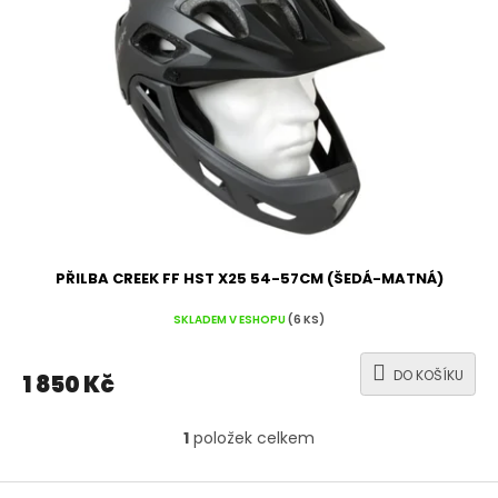
s
p
r
o
d
u
k
t
ů
PŘILBA CREEK FF HST X25 54-57CM (ŠEDÁ-MATNÁ)
SKLADEM V ESHOPU
(6 KS)
DO KOŠÍKU
1 850 Kč
1
položek celkem
O
v
l
Z