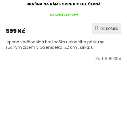
BRAŠNA NA RÁM FORCE RICKET,ČERNÁ
SKLADEM V ESHOPU
DO KOŠÍKU
599 Kč
lepená voděodolná brašna5ks upínacího pásku se
suchým zipem v balenídélka: 22 cm , šířka: 6
Kód:
8961394