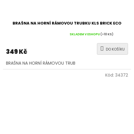
BRAŠNA NA HORNÍ RÁMOVOU TRUBKU KLS BRICK ECO
Průměrné
SKLADEM V ESHOPU
(>10 KS)
hodnocení
produktu
DO KOŠÍKU
349 Kč
je
5,0
BRAŠNA NA HORNÍ RÁMOVOU TRUB
z
5
hvězdiček.
Kód:
34372