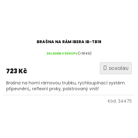
BRAŠNA NA RÁM IBERA IB-TB18
SKLADEM V ESHOPU
(>10 KS)
DO KOŠÍKU
723 Kč
Brašna na horní rámovou trubku, rychloupínací systém
připevnění,, reflexní prvky, polstrovaný vnitř
Kód:
34475