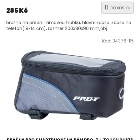
DO KOŠÍKU
285 Kč
brašna na přední rámovou trubku, hlavní kapsa ,kapsa na
telefon( 8x14 cm), rozměr 200x80x90 mm,obj
Kód:
34376-115
BRAŠNA PRO SMARTPHONE NA RÁM PRO-T I-TOUCH 34376