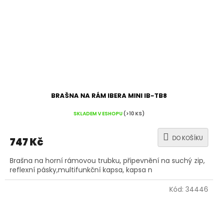
BRAŠNA NA RÁM IBERA MINI IB-TB8
SKLADEM V ESHOPU
(>10 KS)
DO KOŠÍKU
747 Kč
Brašna na horní rámovou trubku, připevnění na suchý zip,
reflexní pásky,multifunkční kapsa, kapsa n
Kód:
34446