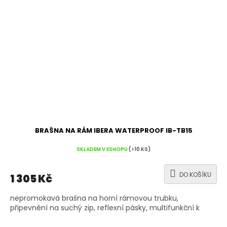
BRAŠNA NA RÁM IBERA WATERPROOF IB-TB15
SKLADEM V ESHOPU
(>10 KS)
DO KOŠÍKU
1 305 Kč
nepromokavá brašna na horní rámovou trubku,
připevnění na suchý zip, reflexní pásky, multifunkční k