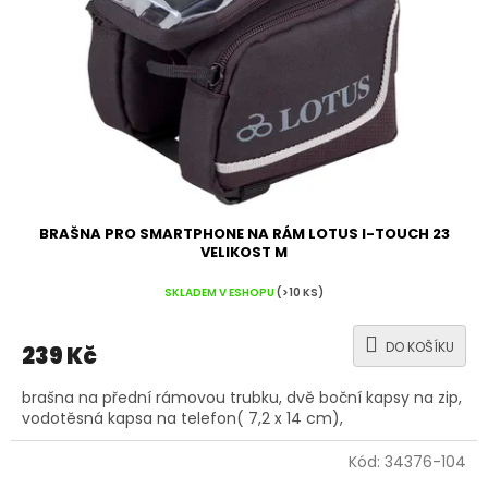
r
o
d
u
k
t
ů
BRAŠNA PRO SMARTPHONE NA RÁM LOTUS I-TOUCH 23
VELIKOST M
SKLADEM V ESHOPU
(>10 KS)
DO KOŠÍKU
239 Kč
brašna na přední rámovou trubku, dvě boční kapsy na zip,
vodotěsná kapsa na telefon( 7,2 x 14 cm),
Kód:
34376-104