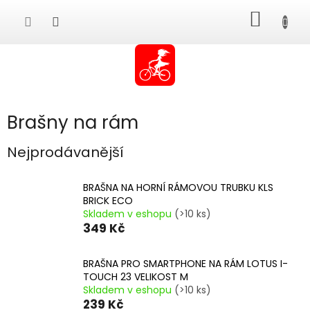
Přejít
NÁKUP
na
obsah
KOŠÍK
Brašny na rám
Nejprodávanější
BRAŠNA NA HORNÍ RÁMOVOU TRUBKU KLS
BRICK ECO
Skladem v eshopu
(>10 ks)
349 Kč
BRAŠNA PRO SMARTPHONE NA RÁM LOTUS I-
TOUCH 23 VELIKOST M
Skladem v eshopu
(>10 ks)
239 Kč