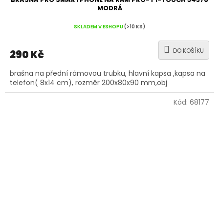
MODRÁ
SKLADEM V ESHOPU
(>10 KS)
DO KOŠÍKU
290 Kč
brašna na přední rámovou trubku, hlavní kapsa ,kapsa na
telefon( 8x14 cm), rozměr 200x80x90 mm,obj
Kód:
68177