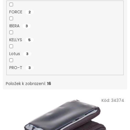
FORCE
2
IBERA
3
KELLYS
5
Lotus
3
PRO-T
3
Položek k zobrazení:
16
V
Kód:
34374
ý
p
i
s
p