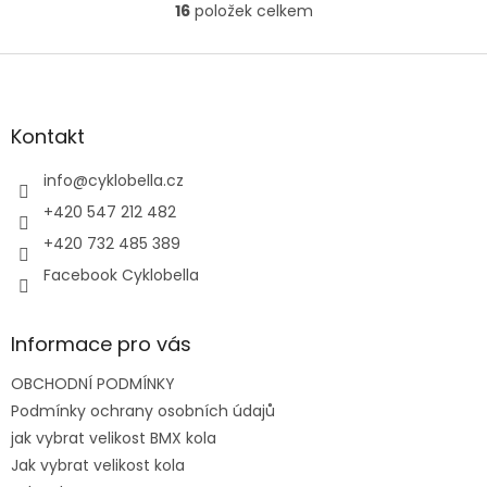
16
položek celkem
O
v
l
Z
á
á
d
p
a
a
Kontakt
c
t
í
í
info
@
cyklobella.cz
p
r
+420 547 212 482
v
+420 732 485 389
k
y
Facebook Cyklobella
v
ý
p
Informace pro vás
i
s
OBCHODNÍ PODMÍNKY
u
Podmínky ochrany osobních údajů
jak vybrat velikost BMX kola
Jak vybrat velikost kola