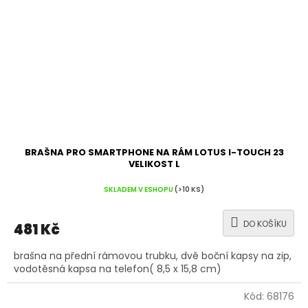
BRAŠNA PRO SMARTPHONE NA RÁM LOTUS I-TOUCH 23
VELIKOST L
SKLADEM V ESHOPU
(>10 KS)
DO KOŠÍKU
481 Kč
brašna na přední rámovou trubku, dvě boční kapsy na zip,
vodotěsná kapsa na telefon( 8,5 x 15,8 cm)
Kód:
68176