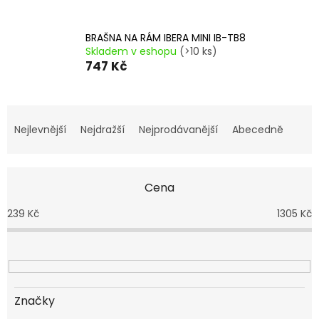
BRAŠNA NA RÁM IBERA MINI IB-TB8
Skladem v eshopu
(>10 ks)
747 Kč
Ř
a
Nejlevnější
Nejdražší
Nejprodávanější
Abecedně
z
e
n
Cena
í
p
239
Kč
1305
Kč
r
o
d
u
k
t
Značky
ů