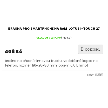
BRAŠNA PRO SMARTPHONE NA RÁM LOTUS I-TOUCH 27
SKLADEM V ESHOPU
(>10 KS)
DO KOŠÍKU
408 Kč
brašna na přední rámovou trubku, vodotěsná kapsa na
telefon, rozměr 195x95x80 mm, objem 0,6 l, hmot
Kód:
63181