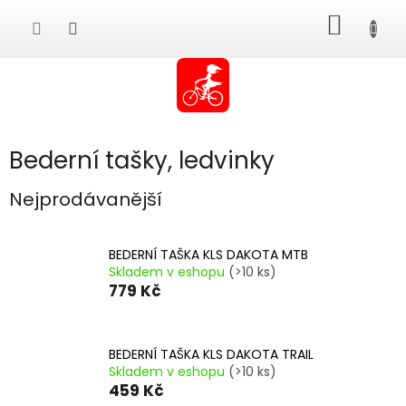
Přejít
NÁKUP
na
obsah
KOŠÍK
Bederní tašky, ledvinky
Nejprodávanější
BEDERNÍ TAŠKA KLS DAKOTA MTB
Skladem v eshopu
(>10 ks)
779 Kč
BEDERNÍ TAŠKA KLS DAKOTA TRAIL
Skladem v eshopu
(>10 ks)
459 Kč