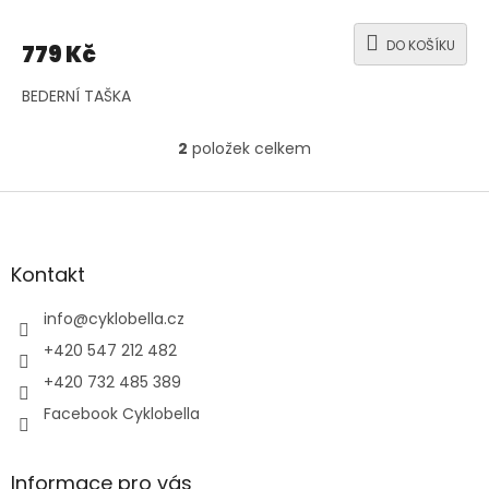
DO KOŠÍKU
779 Kč
BEDERNÍ TAŠKA
2
položek celkem
O
v
l
Z
á
á
d
p
a
a
Kontakt
c
t
í
í
info
@
cyklobella.cz
p
r
+420 547 212 482
v
+420 732 485 389
k
y
Facebook Cyklobella
v
ý
p
Informace pro vás