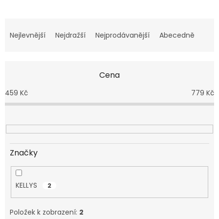
Ř
a
Nejlevnější
Nejdražší
Nejprodávanější
Abecedně
z
e
n
Cena
í
p
459
Kč
779
Kč
r
o
d
u
k
t
Značky
ů
KELLYS
2
Položek k zobrazení:
2