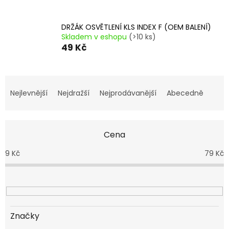
DRŽÁK OSVĚTLENÍ KLS INDEX F (OEM BALENÍ)
Skladem v eshopu
(>10 ks)
49 Kč
Ř
a
Nejlevnější
Nejdražší
Nejprodávanější
Abecedně
z
e
n
Cena
í
p
9
Kč
79
Kč
r
o
d
u
k
t
Značky
ů