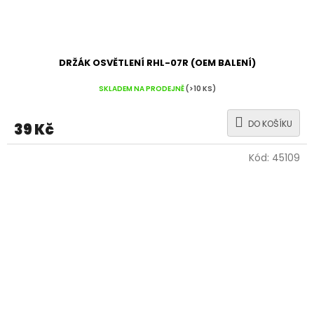
DRŽÁK OSVĚTLENÍ RHL-07R (OEM BALENÍ)
SKLADEM NA PRODEJNĚ
(>10 KS)
DO KOŠÍKU
39 Kč
Kód:
45109