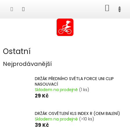
Přejít
NÁKUP
na
obsah
KOŠÍK
Ostatní
Nejprodávanější
DRŽÁK PŘEDNÍHO SVĚTLA FORCE UNI CLIP
NASOUVACÍ
Skladem na prodejně
(1 ks)
29 Kč
DRŽÁK OSVĚTLENÍ KLS INDEX R (OEM BALENÍ)
Skladem na prodejně
(>10 ks)
39 Kč