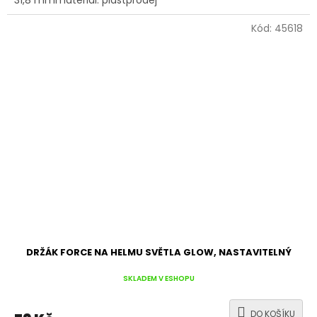
31,8 mmmateriál: plastprodej
Kód:
45618
DRŽÁK FORCE NA HELMU SVĚTLA GLOW, NASTAVITELNÝ
SKLADEM V ESHOPU
DO KOŠÍKU