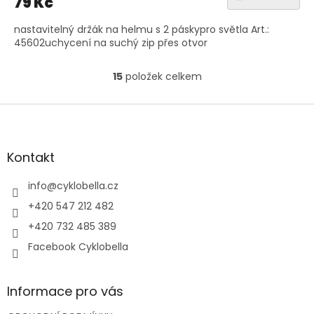
79 Kč
nastavitelný držák na helmu s 2 páskypro světla Art.:
45602uchycení na suchý zip přes otvor
15
položek celkem
O
v
l
Z
á
á
d
p
a
a
Kontakt
c
t
í
í
info
@
cyklobella.cz
p
r
+420 547 212 482
v
+420 732 485 389
k
y
Facebook Cyklobella
v
ý
p
Informace pro vás
i
s