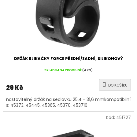
DRŽÁK BLIKAČKY FORCE PŘEDNÍ/ZADNÍ, SILIKONOVÝ
SKLADEM NA PRODEJNĚ
(4 KS)
DO KOŠÍKU
29 Kč
nastavitelný držák na sedlovku 25,4 - 31,6 mmkompatibilní
s: 45373, 45445, 45365, 45370, 453716
Kód:
451727