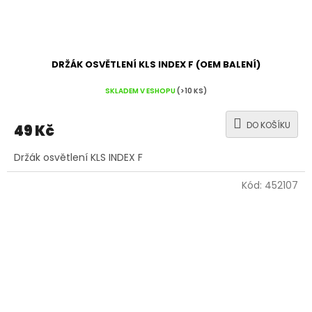
DRŽÁK OSVĚTLENÍ KLS INDEX F (OEM BALENÍ)
SKLADEM V ESHOPU
(>10 KS)
DO KOŠÍKU
49 Kč
Držák osvětlení KLS INDEX F
Kód:
452107