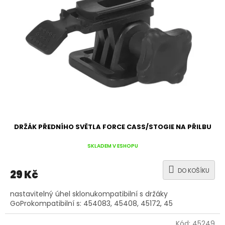
DRŽÁK PŘEDNÍHO SVĚTLA FORCE CASS/STOGIE NA PŘILBU
SKLADEM V ESHOPU
DO KOŠÍKU
29 Kč
nastavitelný úhel sklonukompatibilní s držáky
GoProkompatibilní s: 454083, 45408, 45172, 45
Kód:
45249