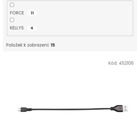
FORCE
11
KELLYS
4
Položek k zobrazení:
15
V
Kód:
452106
ý
p
i
s
p
r
o
d
u
k
t