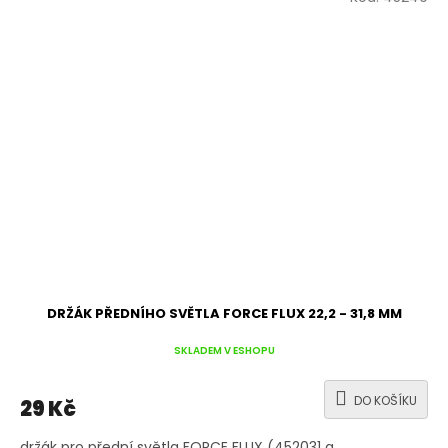
DRŽÁK PŘEDNÍHO SVĚTLA FORCE FLUX 22,2 - 31,8 MM
SKLADEM V ESHOPU
DO KOŠÍKU
29 Kč
držák pro přední světla FORCE FLUX (452031 a