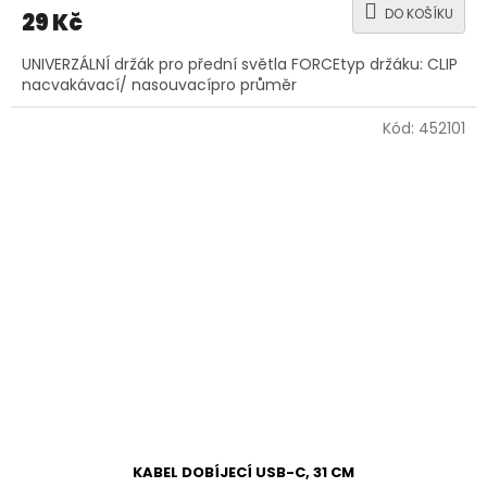
DO KOŠÍKU
29 Kč
UNIVERZÁLNÍ držák pro přední světla FORCEtyp držáku: CLIP
nacvakávací/ nasouvacípro průměr
Kód:
452101
KABEL DOBÍJECÍ USB-C, 31 CM