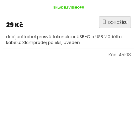
SKLADEM V ESHOPU
DO KOŠÍKU
29 Kč
dobíjecí kabel prosvětlakonektor USB-C a USB 2.0délka
kabelu: 31cmprodej po 5ks, uveden
Kód:
45108