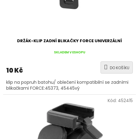
DRŽÁK-KLIP ZADNÍ BLIKAČKY FORCE UNIVERZÁLNÍ
SKLADEM V ESHOPU
DO KOŠÍKU
10 Kč
klip na popruh batohu/ oblečení kompatibilní se zadními
blikačkami FORCE:45373, 45445vý
Kód:
452415