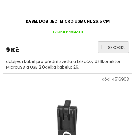
ů
KABEL DOBÍJECÍ MICRO USB UNI, 26,5 CM
SKLADEM V ESHOPU
DO KOŠÍKU
9 Kč
dobíjecí kabel pro přední světla a blikačky USBkonektor
MicroUSB a USB 2.0délka kabelu: 26,
Kód:
4516903