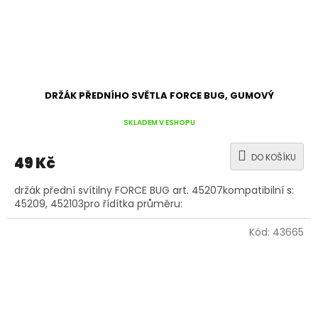
DRŽÁK PŘEDNÍHO SVĚTLA FORCE BUG, GUMOVÝ
SKLADEM V ESHOPU
DO KOŠÍKU
49 Kč
držák přední svítilny FORCE BUG art. 45207kompatibilní s:
45209, 452103pro řídítka průměru:
Kód:
43665