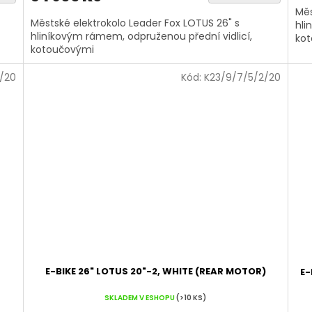
Měs
Městské elektrokolo Leader Fox LOTUS 26" s
hli
hliníkovým rámem, odpruženou přední vidlicí,
ko
kotoučovými
1/20
Kód:
K23/9/7/5/2/20
E-BIKE 26" LOTUS 20"-2, WHITE (REAR MOTOR)
E-
SKLADEM V ESHOPU
(>10 KS)