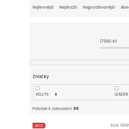
Ř
a
Nejlevnější
Nejdražší
Nejprodávanější
Abe
z
e
n
í
p
17990
Kč
r
o
d
u
k
t
Značky
ů
KELLYS
LEADE
8
Položek k zobrazení:
59
V
Kód:
999
AKCE