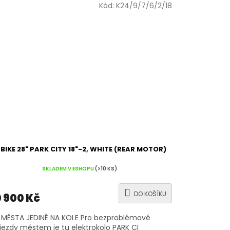
Kód:
K24/9/7/6/2/18
-BIKE 28" PARK CITY 18"-2, WHITE (REAR MOTOR)
SKLADEM V ESHOPU
(>10 KS)
DO KOŠÍKU
 900 Kč
MĚSTA JEDINĚ NA KOLE Pro bezproblémové
jezdy městem je tu elektrokolo PARK CI