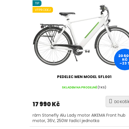
ý
TIP
p
VÝPRODEJ
i
s
p
r
o
d
u
k
23 5
KČ
t
–23 
ů
PEDELEC MEN MODEL SFL001
SKLADEM NA PRODEJNĚ
(1 KS)
DO KOŠÍ
17 990 Kč
rám Stonefly Alu Lady motor AIKEMA Front hub
motor, 36V, 250W řadící jednotka