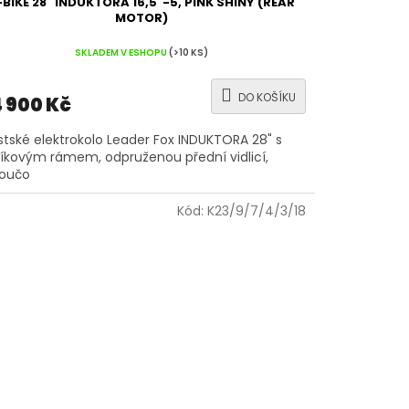
-BIKE 28" INDUKTORA 16,5"-5, PINK SHINY (REAR
MOTOR)
SKLADEM V ESHOPU
(>10 KS)
DO KOŠÍKU
 900 Kč
tské elektrokolo Leader Fox INDUKTORA 28" s
níkovým rámem, odpruženou přední vidlicí,
toučo
Kód:
K23/9/7/4/3/18