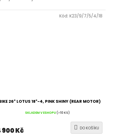
Kód:
K23/9/7/5/4/18
BIKE 26" LOTUS 18"-4, PINK SHINY (REAR MOTOR)
SKLADEM V ESHOPU
(>10 KS)
DO KOŠÍKU
 900 Kč