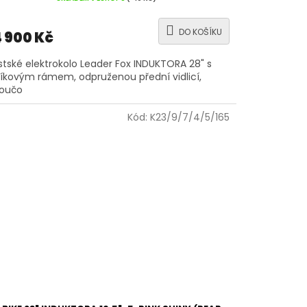
DO KOŠÍKU
 900 Kč
tské elektrokolo Leader Fox INDUKTORA 28" s
níkovým rámem, odpruženou přední vidlicí,
toučo
Kód:
K23/9/7/4/5/165