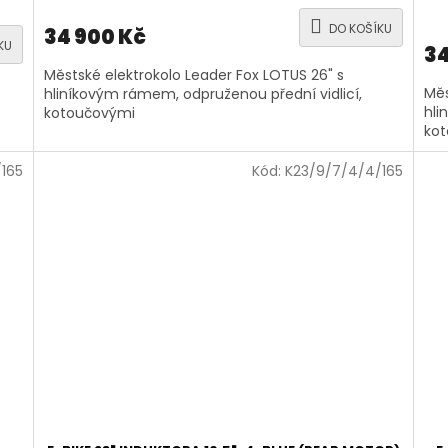
DO KOŠÍKU
34 900 Kč
KU
34
Městské elektrokolo Leader Fox LOTUS 26" s
Měs
hliníkovým rámem, odpruženou přední vidlicí,
hli
kotoučovými
ko
/165
Kód:
K23/9/7/4/4/165