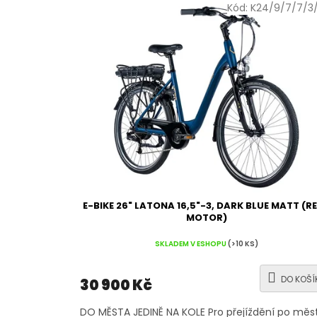
Kód:
K24/9/7/7/3/
E-BIKE 26" LATONA 16,5"-3, DARK BLUE MATT (R
MOTOR)
SKLADEM V ESHOPU
(>10 KS)
DO KOŠÍ
30 900 Kč
DO MĚSTA JEDINĚ NA KOLE Pro přejíždění po měs