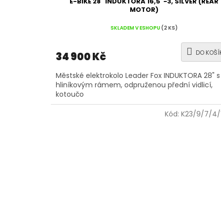
E-BIKE 28" INDUKTORA 16,5"-3, SILVER (REAR
MOTOR)
SKLADEM V ESHOPU
(2 KS)
DO KOŠÍ
34 900 Kč
Městské elektrokolo Leader Fox INDUKTORA 28" s
hliníkovým rámem, odpruženou přední vidlicí,
kotoučo
Kód:
K23/9/7/4/