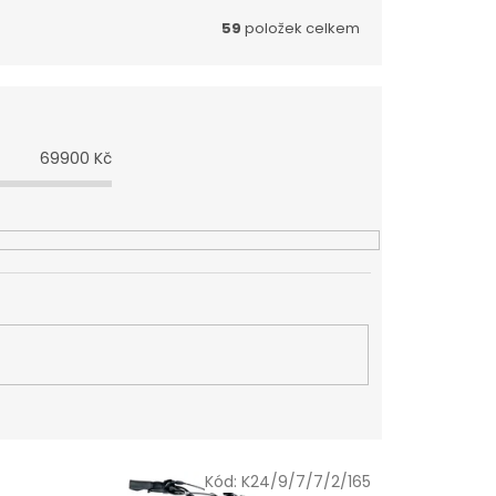
59
položek celkem
69900
Kč
Kód:
K24/9/7/7/2/165