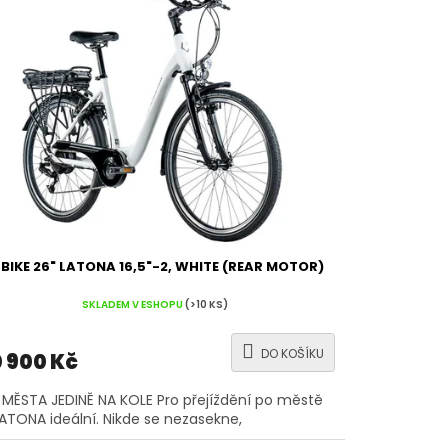
-BIKE 26" LATONA 16,5"-2, WHITE (REAR MOTOR)
SKLADEM V ESHOPU
(>10 KS)
DO KOŠÍKU
 900 Kč
MĚSTA JEDINĚ NA KOLE Pro přejíždění po městě
LATONA ideální. Nikde se nezasekne,