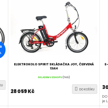
00
%
ELEKTROKOLO SPIRIT SKLÁDAČKA JOY, ČERVENÁ
E
13AH
SKLADEM V ESHOPU
(1 KS)
KU
30
DO KOŠÍKU
28 059 Kč
DO 
je 