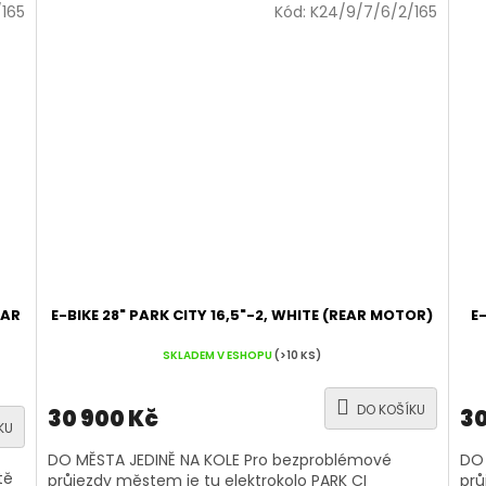
165
Kód:
K24/9/7/6/2/165
EAR
E-BIKE 28" PARK CITY 16,5"-2, WHITE (REAR MOTOR)
E
SKLADEM V ESHOPU
(>10 KS)
DO KOŠÍKU
30 900 Kč
30
KU
DO MĚSTA JEDINĚ NA KOLE Pro bezproblémové
DO 
tě
průjezdy městem je tu elektrokolo PARK CI
prů