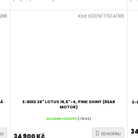
128B
Kód:
K23/9/7/5/4/165
NÁ
E-BIKE 26" LOTUS 16,5"-4, PINK SHINY (REAR
E-
MOTOR)
SKLADEM V ESHOPU
(>10 KS)
34
KU
DO KOŠÍKU
34 900 Kč