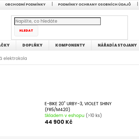
OBCHODNÍ PODMÍNKY
PODMÍNKY OCHRANY OSOBNÍCH ÚDAJŮ
HLEDAT
AČKY
DOPLŇKY
KOMPONENTY
NÁŘADÍ A STOJANY
á elektrokola
E-BIKE 20" URBY-3, VIOLET SHINY
(FR5/M420)
Skladem v eshopu
(>10 ks)
44 900 Kč