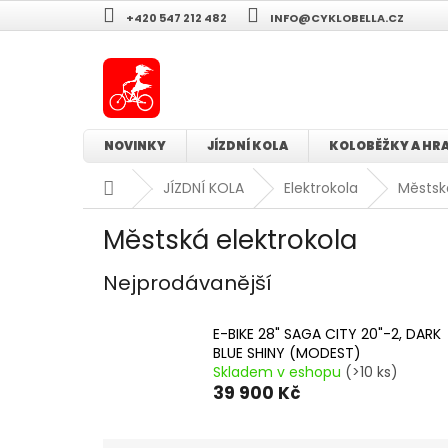
Přejít
+420 547 212 482
INFO@CYKLOBELLA.CZ
na
obsah
NOVINKY
JÍZDNÍ KOLA
KOLOBĚŽKY A HR
Domů
JÍZDNÍ KOLA
Elektrokola
Městsk
Městská elektrokola
Nejprodávanější
E-BIKE 28" SAGA CITY 20"-2, DARK
BLUE SHINY (MODEST)
Skladem v eshopu
(>10 ks)
39 900 Kč