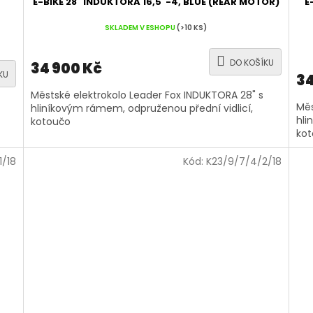
E-BIKE 28" INDUKTORA 16,5"-4, BLUE (REAR MOTOR)
E
SKLADEM V ESHOPU
(>10 KS)
DO KOŠÍKU
34 900 Kč
KU
34
Městské elektrokolo Leader Fox INDUKTORA 28" s
Měs
hliníkovým rámem, odpruženou přední vidlicí,
hli
kotoučo
ko
1/18
Kód:
K23/9/7/4/2/18