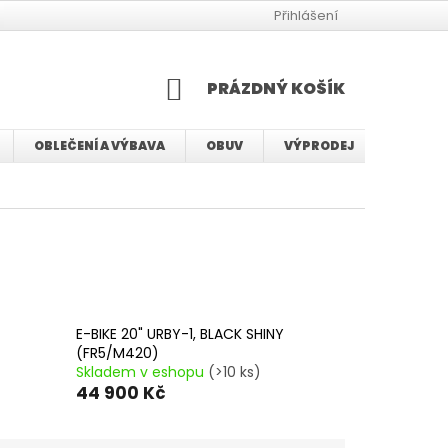
JAK VYBRAT VELIKOST BMX KOLA
JAK VYBRAT VELIKOST KOLA
Přihlášení
NÁKUPNÍ
PRÁZDNÝ KOŠÍK
KOŠÍK
OBLEČENÍ A VÝBAVA
OBUV
VÝPRODEJ
SERVIS
E-BIKE 20" URBY-1, BLACK SHINY
(FR5/M420)
Skladem v eshopu
(>10 ks)
44 900 Kč