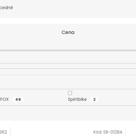
cedně
Cena
R FOX
Spiritbike
49
2
962
Kód:
EB-0128A