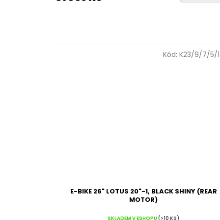
Kód:
K23/9/7/5/
E-BIKE 26" LOTUS 20"-1, BLACK SHINY (REAR
MOTOR)
SKLADEM V ESHOPU
(>10 KS)