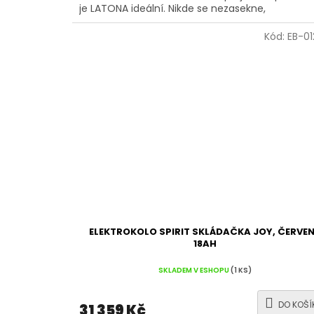
je LATONA ideální. Nikde se nezasekne,
Kód:
EB-0
ELEKTROKOLO SPIRIT SKLÁDAČKA JOY, ČERVE
18AH
SKLADEM V ESHOPU
(1 KS)
DO KOŠÍ
31 359 Kč