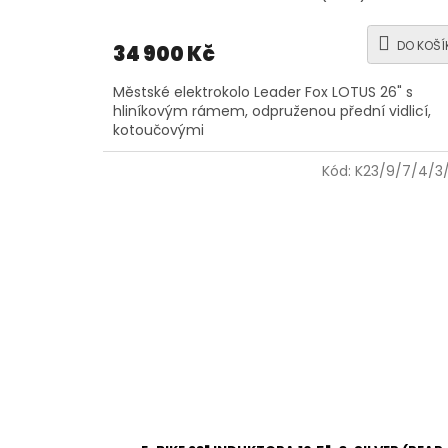
DO KOŠÍ
34 900 Kč
Městské elektrokolo Leader Fox LOTUS 26" s
hliníkovým rámem, odpruženou přední vidlicí,
kotoučovými
Kód:
K23/9/7/4/3