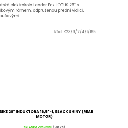
tské elektrokolo Leader Fox LOTUS 26" s
níkovým rámem, odpruženou přední vidlicí,
toučovými
Kód:
K23/9/7/4/1/165
BIKE 28" INDUKTORA 16,5"-1, BLACK SHINY (REAR
MOTOR)
SKLADEM V ESHOPU
(>10 KS)