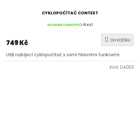
CYKLOPOČÍTAČ CONTEST
SKLADEM V ESHOPU
(>10 KS)
DO KOŠÍKU
749 Kč
USB nabíjecí cyklopočítač s osmi hlavními funkcemi
Kód:
04053