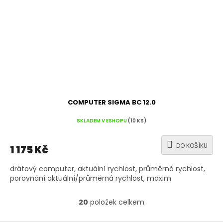
COMPUTER SIGMA BC 12.0
SKLADEM V ESHOPU
(10 KS)
DO KOŠÍKU
1 175 Kč
drátový computer, aktuální rychlost, průměrná rychlost,
porovnání aktuální/průměrná rychlost, maxim
20
položek celkem
O
v