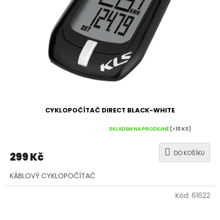
CYKLOPOČÍTAČ DIRECT BLACK-WHITE
Průměrné
SKLADEM NA PRODEJNĚ
(>10 KS)
hodnocení
produktu
DO KOŠÍKU
299 Kč
je
5,0
KÁBLOVÝ CYKLOPOČÍTAČ
z
5
hvězdiček.
Kód:
61622