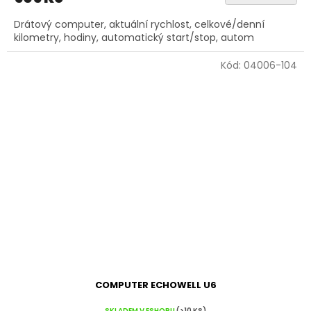
Drátový computer, aktuální rychlost, celkové/denní
kilometry, hodiny, automatický start/stop, autom
Kód:
04006-104
COMPUTER ECHOWELL U6
SKLADEM V ESHOPU
(>10 KS)