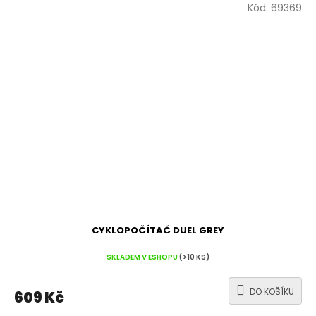
Kód:
69369
CYKLOPOČÍTAČ DUEL GREY
SKLADEM V ESHOPU
(>10 KS)
DO KOŠÍKU
609 Kč