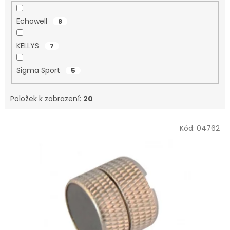
Echowell
8
KELLYS
7
Sigma Sport
5
Položek k zobrazení:
20
V
Kód:
04762
ý
p
i
s
p
r
o
d
u