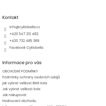
l
Z
á
á
d
p
a
a
Kontakt
c
t
í
í
info
@
cyklobella.cz
p
r
+420 547 212 482
v
+420 732 485 389
k
y
Facebook Cyklobella
v
ý
p
Informace pro vás
i
s
OBCHODNÍ PODMÍNKY
u
Podmínky ochrany osobních údajů
jak vybrat velikost BMX kola
Jak vybrat velikost kola
Jak nakupovat
Hodnocení obchodu