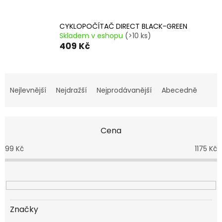
CYKLOPOČÍTAČ DIRECT BLACK-GREEN
Skladem v eshopu
(>10 ks)
409 Kč
Ř
a
Nejlevnější
Nejdražší
Nejprodávanější
Abecedně
z
e
n
Cena
í
p
99
Kč
1175
Kč
r
o
d
u
k
t
Značky
ů