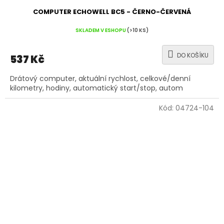
COMPUTER ECHOWELL BC5 - ČERNO-ČERVENÁ
SKLADEM V ESHOPU
(>10 KS)
DO KOŠÍKU
537 Kč
Drátový computer, aktuální rychlost, celkové/denní
kilometry, hodiny, automatický start/stop, autom
Kód:
04724-104