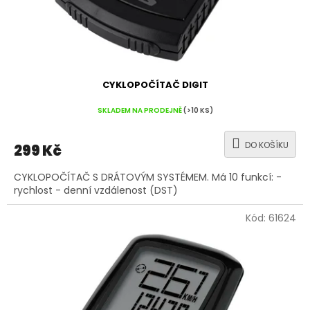
CYKLOPOČÍTAČ DIGIT
SKLADEM NA PRODEJNĚ
(>10 KS)
DO KOŠÍKU
299 Kč
CYKLOPOČÍTAČ S DRÁTOVÝM SYSTÉMEM. Má 10 funkcí: -
rychlost - denní vzdálenost (DST)
Kód:
61624