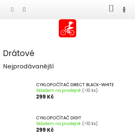
Přejít
NÁKUP
na
obsah
KOŠÍK
Drátové
Nejprodávanější
CYKLOPOČÍTAČ DIRECT BLACK-WHITE
Skladem na prodejně
(>10 ks)
299 Kč
CYKLOPOČÍTAČ DIGIT
Skladem na prodejně
(>10 ks)
299 Kč