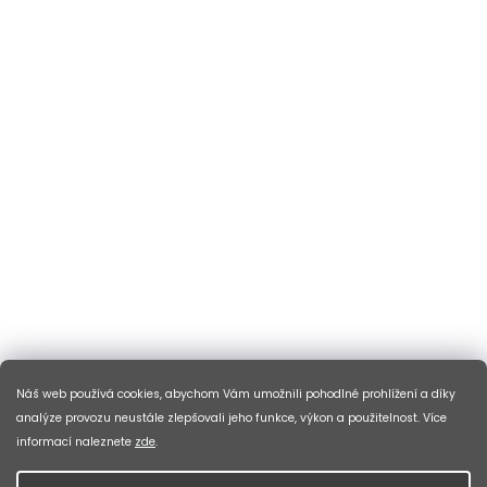
Náš web používá cookies, abychom Vám umožnili pohodlné prohlížení a díky
analýze provozu neustále zlepšovali jeho funkce, výkon a použitelnost. Více
informací naleznete
zde
.