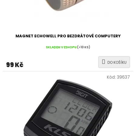
k
t
ů
MAGNET ECHOWELL PRO BEZDRÁTOVÉ COMPUTERY
SKLADEM V ESHOPU
(>10 KS)
DO KOŠÍKU
99 Kč
Kód:
39637