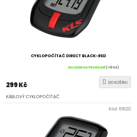
CYKLOPOČÍTAČ DIRECT BLACK-RED
Průměrné
SKLADEM NA PRODEJNĚ
(>10 KS)
hodnocení
produktu
DO KOŠÍKU
299 Kč
je
5,0
KÁBLOVÝ CYKLOPOČÍTAČ
z
5
hvězdiček.
Kód:
61620