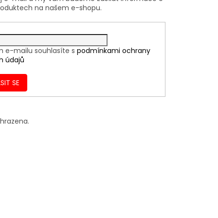
roduktech na našem e-shopu.
m e-mailu souhlasíte s
podmínkami ochrany
h údajů
SIT SE
yhrazena.