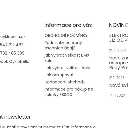
Informace pro vás
NOVINK
ELEKTRO
OBCHODNÍ PODMÍNKY
@
cyklobella.cz
JIŽ OD 4
Podmínky ochrany
547 212 482
osobních údajů
25.6.2024
732 485 389
jak vybrat velikost BMX
Nové zn
kola
ook Cyklobella
eshopu -
Rudy Pro
Jak vybrat velikost kola
Jak nakupovat
21.11.2023
Hodnocení obchodu
Nová sv
Informace pro nákup na
splátky ESSOX
14.11.2023
t newsletter
ůj e-mail a my vám budeme zasílat informace o