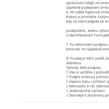
správnosti údajů ve smlo
úspěšné podepsání smlou
b. Při volbě Papírové sm
kterou si pročtěte. Kurýr
kdy za Vámi přijede se s
podepíšete. Jedno vyho
s identifikačním formul
7. Po dokončení podpisu s
kontrole. Po úspěšné kon
8. Prodejce Vám zasílá zbo
dobírkou.
Výhody SMS podpisu
 Vše si vyřídíte z poho
 Podpis smlouvy pomocí
 Úspora času, rychlost v
 Nemusíte si nic tisknou
 Jednoduché vyřízení
 Šetrnější k životnímu 
Z