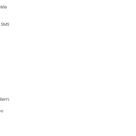
ykle
e SMS
ilem.
bo