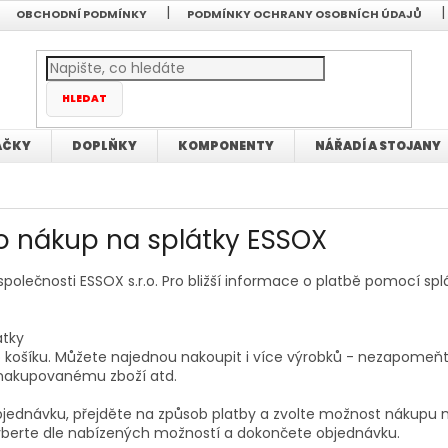
OBCHODNÍ PODMÍNKY
PODMÍNKY OCHRANY OSOBNÍCH ÚDAJŮ
HLEDAT
AČKY
DOPLŇKY
KOMPONENTY
NÁŘADÍ A STOJANY
o nákup na splátky ESSOX
olečnosti ESSOX s.r.o. Pro bližší informace o platbě pomocí splá
átky
do košíku. Můžete najednou nakoupit i více výrobků - nezapomeň
k nakupovanému zboží atd.
 objednávku, přejděte na způsob platby a zvolte možnost nákupu 
berte dle nabízených možností a dokončete objednávku.