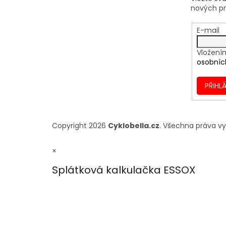
nových p
E-mail
Vložení
osobníc
PŘIHLÁ
Copyright 2026
Cyklobella.cz
. Všechna práva v
×
Splátková kalkulačka ESSOX