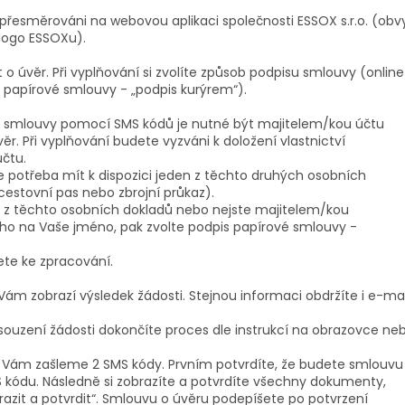
 přesměrováni na webovou aplikaci společnosti ESSOX s.r.o. (obv
logo ESSOXu).
t o úvěr. Při vyplňování si zvolíte způsob podpisu smlouvy (onlin
 papírové smlouvy - „podpis kurýrem“).
í smlouvy pomocí SMS kódů je nutné být majitelem/kou účtu
r. Při vyplňování budete vyzváni k doložení vlastnictví
čtu.
je potřeba mít k dispozici jeden z těchto druhých osobních
 cestovní pas nebo zbrojní průkaz).
 z těchto osobních dokladů nebo nejste majitelem/kou
o na Vaše jméno, pak zvolte podpis papírové smlouvy -
ete ke zpracování.
 Vám zobrazí výsledek žádosti. Stejnou informaci obdržíte i e-ma
souzení žádosti dokončíte proces dle instrukcí na obrazovce ne
u Vám zašleme 2 SMS kódy. Prvním potvrdíte, že budete smlouvu
kódu. Následně si zobrazíte a potvrdíte všechny dokumenty,
razit a potvrdit“. Smlouvu o úvěru podepíšete po potvrzení