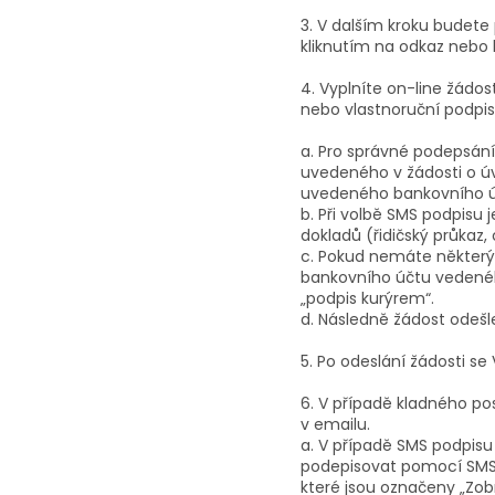
3. V dalším kroku budete
kliknutím na odkaz nebo 
4. Vyplníte on-line žádos
nebo vlastnoruční podpis
a. Pro správné podepsán
uvedeného v žádosti o úvě
uvedeného bankovního ú
b. Při volbě SMS podpisu 
dokladů (řidičský průkaz,
c. Pokud nemáte některý
bankovního účtu vedenéh
„podpis kurýrem“.
d. Následně žádost odešl
5. Po odeslání žádosti se
6. V případě kladného po
v emailu.
a. V případě SMS podpis
podepisovat pomocí SMS 
které jsou označeny „Zob