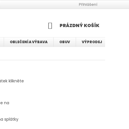
JAK VYBRAT VELIKOST BMX KOLA
JAK VYBRAT VELIKOST KOLA
Přihlášení
NÁKUPNÍ
PRÁZDNÝ KOŠÍK
KOŠÍK
OBLEČENÍ A VÝBAVA
OBUV
VÝPRODEJ
SERVIS
tek klikněte
te na
na splátky