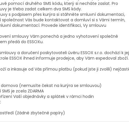
uvě pomocí druhého SMS kódu, který si necháte zaslat. Pro
vy je třeba zadat celkem dva SMS kódy.
louvy s podpisem přes kurýra si stáhněte smluvní dokumentaci,
ní společnost Vás bude kontaktovat a domluví si s Vámi termín,
mluvní dokumentací. Provede identifikaci, Vy smlouvu
tovení smlouvy Vám ponechá a jedno vyhotovení společně
ářem předá do ESSOXu.
mlouvy a doručení poskytovateli úvěru ESSOX s.r.o. dochází k jej
trole ESSOX ihned informuje prodejce, aby Vám expedoval zboží.
ží a inkasuje od Vás přímou platbu (pokud jste ji zvolili) nejčastě
dlí domova (nemusíte čekat na kurýra se smlouvou)
 SMS je zcela ZDARMA
yřízení Vaší objednávky a splátek v rámci hodin
t
prostředí (žádné zbytečné papíry)