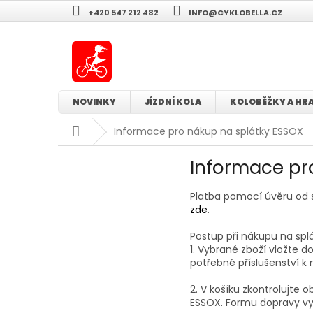
Přejít
+420 547 212 482
INFO@CYKLOBELLA.CZ
na
obsah
NOVINKY
JÍZDNÍ KOLA
KOLOBĚŽKY A HR
Domů
Informace pro nákup na splátky ESSOX
Informace pr
Platba pomocí úvěru od sp
zde
.
Postup při nákupu na spl
1. Vybrané zboží vložte 
potřebné příslušenství 
2. V košíku zkontrolujte
ESSOX. Formu dopravy vy