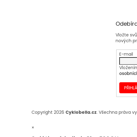
Odebíra
Vložte sv
nových p
E-mail
Vložení
osobníc
PŘIHLÁ
Copyright 2026
Cyklobella.cz
. Všechna práva v
×