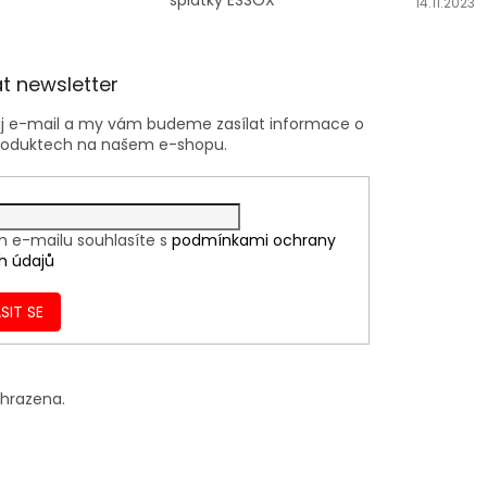
splátky ESSOX
14.11.2023
t newsletter
ůj e-mail a my vám budeme zasílat informace o
roduktech na našem e-shopu.
m e-mailu souhlasíte s
podmínkami ochrany
h údajů
SIT SE
yhrazena.