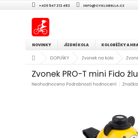
Přejít
+420 547 212 482
INFO@CYKLOBELLA.CZ
na
obsah
NOVINKY
JÍZDNÍ KOLA
KOLOBĚŽKY A HR
Domů
DOPLŇKY
Zvonek na kolo
Zvone
Zvonek PRO-T mini Fido žl
Průměrné
Neohodnoceno
Podrobnosti hodnocení
Značka
hodnocení
produktu
je
0,0
z
5
hvězdiček.