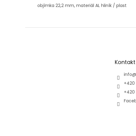
objímka 22,2 mm, materiál AL hliník / plast
Z
á
p
a
t
Kontakt
í
info
+420 
+420 
Faceb