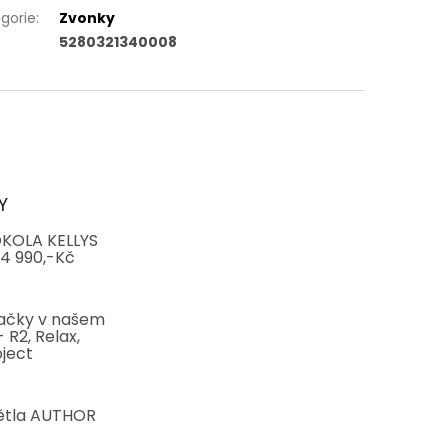
gorie
:
Zvonky
5280321340008
Y
KOLA KELLYS
4 990,-Kč
ačky v našem
 R2, Relax,
ject
ětla AUTHOR