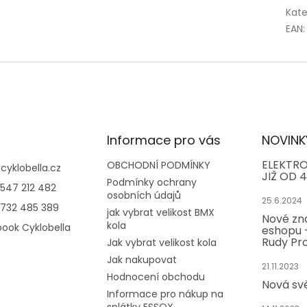
Kate
EAN
:
Informace pro vás
NOVINK
ELEKTRO
OBCHODNÍ PODMÍNKY
@
cyklobella.cz
JIŽ OD 4
Podmínky ochrany
547 212 482
osobních údajů
25.6.2024
732 485 389
jak vybrat velikost BMX
Nové zn
kola
ook Cyklobella
eshopu -
Rudy Pro
Jak vybrat velikost kola
Jak nakupovat
21.11.2023
Hodnocení obchodu
Nová sv
Informace pro nákup na