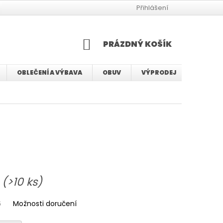
JAK VYBRAT VELIKOST BMX KOLA
JAK VYBRAT VELIKOST KOLA
Přihlášení
NÁKUPNÍ
PRÁZDNÝ KOŠÍK
KOŠÍK
OBLEČENÍ A VÝBAVA
OBUV
VÝPRODEJ
SERVIS
u
(>10 ks)
6
Možnosti doručení