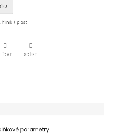
ŠÍKU
hliník / plast
HLÍDAT
SDÍLET
lňkové parametry