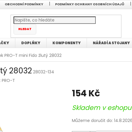
OBCHODNÍ PODMÍNKY
PODMÍNKY OCHRANY OSOBNÍCH ÚDAJŮ
HLEDAT
AČKY
DOPLŇKY
KOMPONENTY
NÁŘADÍ A STOJANY
k PRO-T mini Fido žlutý 28032
utý 28032
28032-134
:
PRO-T
154 Kč
Měrná
Skladem v eshop
cena:
Můžeme doručit do:
14.8.202