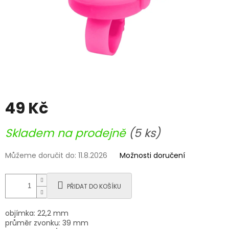
49 Kč
Měrná
Skladem na prodejně
(5 ks)
cena:
Můžeme doručit do:
11.8.2026
Možnosti doručení
PŘIDAT DO KOŠÍKU
objímka: 22,2 mm
průměr zvonku: 39 mm