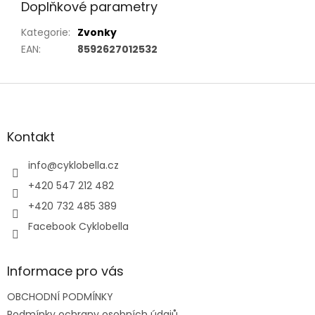
Doplňkové parametry
Kategorie
:
Zvonky
EAN
:
8592627012532
Z
á
p
a
Kontakt
t
í
info
@
cyklobella.cz
+420 547 212 482
+420 732 485 389
Facebook Cyklobella
Informace pro vás
OBCHODNÍ PODMÍNKY
Podmínky ochrany osobních údajů