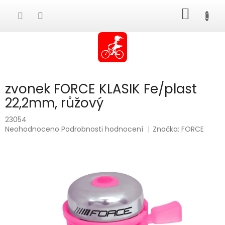
Přejít
NÁKUP
na
obsah
KOŠÍK
zvonek FORCE KLASIK Fe/plast
22,2mm, růžový
23054
Průměrné
Neohodnoceno
Podrobnosti hodnocení
Značka:
FORCE
hodnocení
produktu
je
0,0
z
5
hvězdiček.