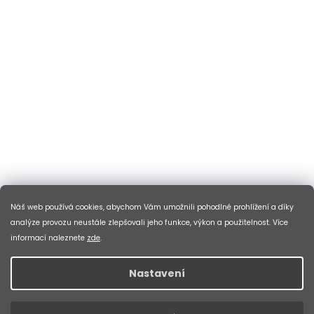
Náš web používá cookies, abychom Vám umožnili pohodlné prohlížení a díky
analýze provozu neustále zlepšovali jeho funkce, výkon a použitelnost. Více
informací naleznete
zde
.
Nastavení