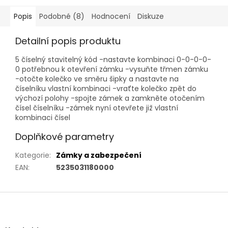
Popis
Podobné (8)
Hodnocení
Diskuze
Detailní popis produktu
5 číselný stavitelný kód -nastavte kombinaci 0-0-0-0-
0 potřebnou k otevření zámku -vysuňte třmen zámku
-otočte kolečko ve směru šipky a nastavte na
číselníku vlastní kombinaci -vraťte kolečko zpět do
výchozí polohy -spojte zámek a zamkněte otočením
čísel číselníku -zámek nyní otevřete již vlastní
kombinaci čísel
Doplňkové parametry
Kategorie
:
Zámky a zabezpečení
EAN
:
5235031180000
Z
á
p