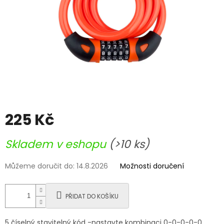
225 Kč
Měrná
Skladem v eshopu
(>10 ks)
cena:
Můžeme doručit do:
14.8.2026
Možnosti doručení
PŘIDAT DO KOŠÍKU
5 číselný stavitelný kód -nastavte kombinaci 0-0-0-0-0