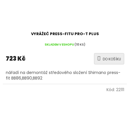
VYRÁŽEČ PRESS-FITU PRO-T PLUS
SKLADEM V ESHOPU
(10 KS)
723 Kč
DO KOŠÍKU
nářadí na demontáž středového složení Shimano press-
fit BB86,BB90,BB92
Kód:
22111