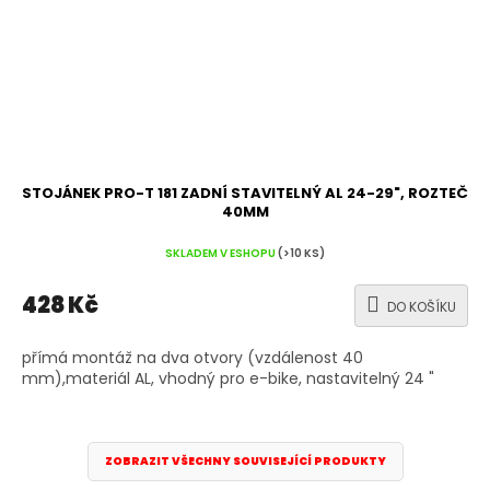
STOJÁNEK PRO-T 181 ZADNÍ STAVITELNÝ AL 24-29", ROZTEČ
40MM
SKLADEM V ESHOPU
(>10 KS)
428 Kč
DO KOŠÍKU
přímá montáž na dva otvory (vzdálenost 40
mm),materiál AL, vhodný pro e-bike, nastavitelný 24 "
ZOBRAZIT VŠECHNY SOUVISEJÍCÍ PRODUKTY