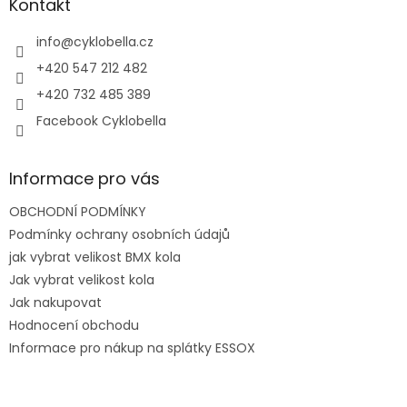
a
Kontakt
t
í
info
@
cyklobella.cz
+420 547 212 482
+420 732 485 389
Facebook Cyklobella
Informace pro vás
OBCHODNÍ PODMÍNKY
Podmínky ochrany osobních údajů
jak vybrat velikost BMX kola
Jak vybrat velikost kola
Jak nakupovat
Hodnocení obchodu
Informace pro nákup na splátky ESSOX