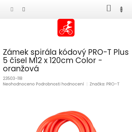
Přejít
NÁKUP
na
obsah
KOŠÍK
Zámek spirála kódový PRO-T Plus
5 čísel M12 x 120cm Color -
oranžová
23503-118
Průměrné
Neohodnoceno
Podrobnosti hodnocení
Značka:
PRO-T
hodnocení
produktu
je
0,0
z
5
hvězdiček.