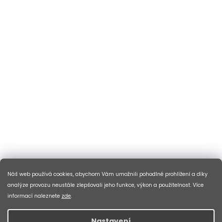
Náš web používá cookies, abychom Vám umožnili pohodlné prohlížení a díky
analýze provozu neustále zlepšovali jeho funkce, výkon a použitelnost. Více
informací naleznete
zde
.
Nastavení