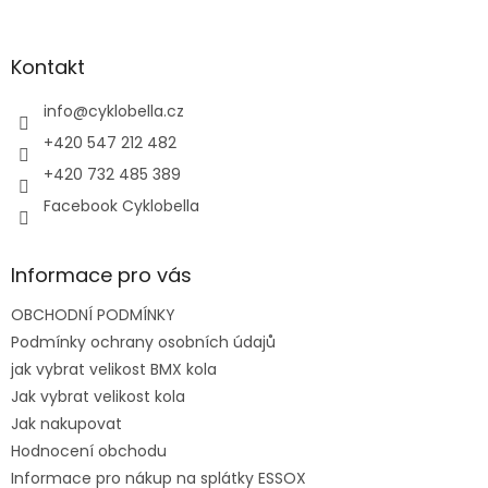
á
p
a
Kontakt
t
í
info
@
cyklobella.cz
+420 547 212 482
+420 732 485 389
Facebook Cyklobella
Informace pro vás
OBCHODNÍ PODMÍNKY
Podmínky ochrany osobních údajů
jak vybrat velikost BMX kola
Jak vybrat velikost kola
Jak nakupovat
Hodnocení obchodu
Informace pro nákup na splátky ESSOX