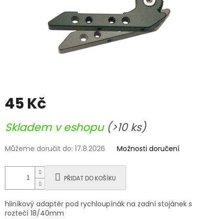
45 Kč
Měrná
Skladem v eshopu
(>10 ks)
cena:
Můžeme doručit do:
17.8.2026
Možnosti doručení
PŘIDAT DO KOŠÍKU
hliníkový adaptér pod rychloupínák na zadní stojánek s
roztečí 18/40mm