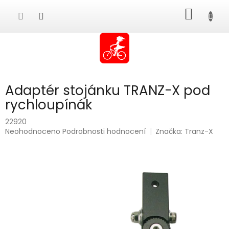
Přejít
NÁKUP
na
obsah
KOŠÍK
Adaptér stojánku TRANZ-X pod
rychloupínák
22920
Průměrné
Neohodnoceno
Podrobnosti hodnocení
Značka:
Tranz-X
hodnocení
produktu
je
0,0
z
5
hvězdiček.