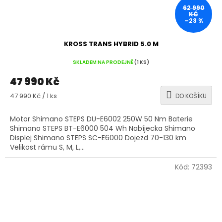
62 990
KČ
–23 %
KROSS TRANS HYBRID 5.0 M
SKLADEM NA PRODEJNĚ
(1 KS)
47 990 Kč
Měrná
47 990 Kč / 1 ks
DO KOŠÍKU
cena:
Motor Shimano STEPS DU-E6002 250W 50 Nm Baterie
Shimano STEPS BT-E6000 504 Wh Nabíjecka Shimano
Displej Shimano STEPS SC-E6000 Dojezd 70-130 km
Velikost rámu S, M, L,...
Kód:
72393