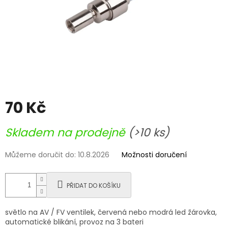
70 Kč
Měrná
Skladem na prodejně
(>10 ks)
cena:
Můžeme doručit do:
10.8.2026
Možnosti doručení
PŘIDAT DO KOŠÍKU
světlo na AV / FV ventilek, červená nebo modrá led žárovka,
automatické blikání, provoz na 3 bateri