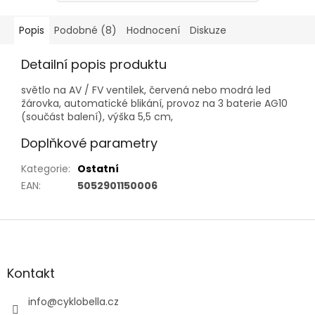
Popis
Podobné (8)
Hodnocení
Diskuze
Detailní popis produktu
světlo na AV / FV ventilek, červená nebo modrá led
žárovka, automatické blikání, provoz na 3 baterie AG10
(součást balení), výška 5,5 cm,
Doplňkové parametry
Kategorie
:
Ostatní
EAN
:
5052901150006
Z
á
p
a
Kontakt
t
í
info
@
cyklobella.cz