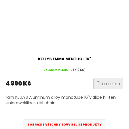
KELLYS EMMA MENTHOL 16"
SKLADEM V ESHOPU
(>10 KS)
4 990 Kč
DO KOŠÍKU
rám KELLYS Aluminum alloy monotube 16"vidlice hi-ten
unicrownkliky steel chain
ZOBRAZIT VŠECHNY SOUVISEJÍCÍ PRODUKTY