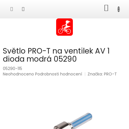
Přejít
NÁKUP
na
obsah
KOŠÍK
Světlo PRO-T na ventilek AV 1
dioda modrá 05290
05290-115
Průměrné
Neohodnoceno
Podrobnosti hodnocení
Značka:
PRO-T
hodnocení
produktu
je
0,0
z
5
hvězdiček.