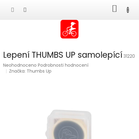
Přejít
NÁKUP
na
obsah
KOŠÍK
Lepení THUMBS UP samolepící
31220
Průměrné
Neohodnoceno
Podrobnosti hodnocení
hodnocení
Značka:
Thumbs Up
produktu
je
0,0
z
5
hvězdiček.