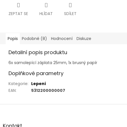
ZEPTAT SE
HLÍDAT
SDÍLET
Popis
Podobné (8)
Hodnocení
Diskuze
Detailní popis produktu
6x samolepící záplata 25mm, 1x brusný papír
Doplňkové parametry
Kategorie
:
Lepení
EAN
:
5312200000007
Z
á
p
a
Kontakt