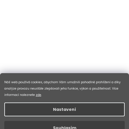
Náš web používá cookies, abychom Vám umožnili pohodlné prohlížení a díky
analýze provozu neustále zlepšovali jeho funkce, výkon a použitelnost. Více
informací naleznete
zde
.
Nastavení
Souhlasím