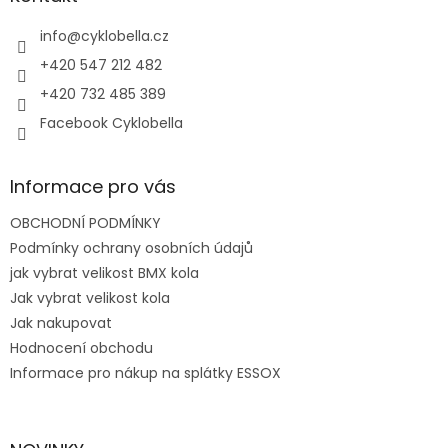
t
í
info
@
cyklobella.cz
+420 547 212 482
+420 732 485 389
Facebook Cyklobella
Informace pro vás
OBCHODNÍ PODMÍNKY
Podmínky ochrany osobních údajů
jak vybrat velikost BMX kola
Jak vybrat velikost kola
Jak nakupovat
Hodnocení obchodu
Informace pro nákup na splátky ESSOX