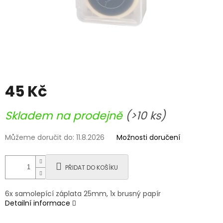
45 Kč
Měrná
Skladem na prodejně
(>10 ks)
cena:
Můžeme doručit do:
11.8.2026
Možnosti doručení
PŘIDAT DO KOŠÍKU
6x samolepící záplata 25mm, 1x brusný papír
Detailní informace