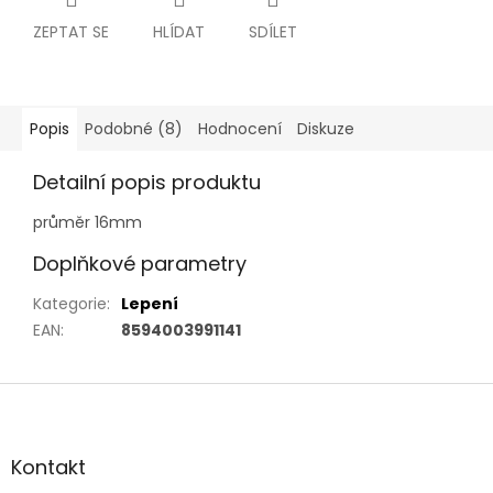
ZEPTAT SE
HLÍDAT
SDÍLET
Popis
Podobné (8)
Hodnocení
Diskuze
Detailní popis produktu
průměr 16mm
Doplňkové parametry
Kategorie
:
Lepení
EAN
:
8594003991141
Z
á
p
a
Kontakt
t