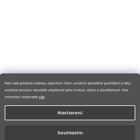
Náš web používá cookies, abychom Vám umožnili pohodlné prohlížení a díky
analýze provozu neustále zlepšovali jeho funkce, výkon a použitelnost. Více
informací naleznete
zde
.
Nastavení
Souhlasím