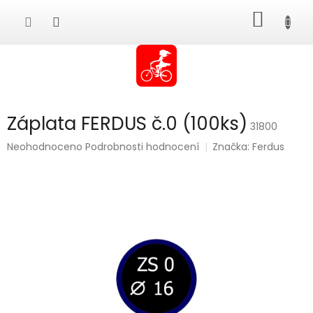
Přejít
NÁKUP
na
obsah
KOŠÍK
Záplata FERDUS č.0 (100ks)
31800
Průměrné
Neohodnoceno
Podrobnosti hodnocení
Značka:
Ferdus
hodnocení
produktu
je
0,0
z
5
hvězdiček.