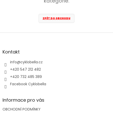
kategorie.
ZPĚT DO OBCHODU
Z
á
p
a
Kontakt
t
í
info
@
cyklobella.cz
+420 547 212 482
+420 732 485 389
Facebook Cyklobella
Informace pro vás
OBCHODNÍ PODMÍNKY