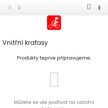
Přejít
NÁKUP
na
obsah
KOŠÍK
Vnitřní kraťasy
Produkty teprve připravujeme.
Můžete se ale podívat na ostatní