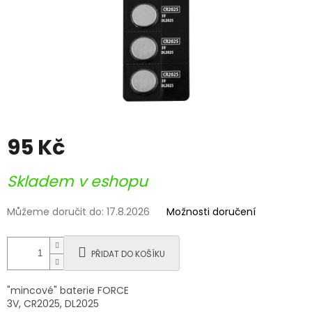
95 Kč
Měrná
Skladem v eshopu
cena:
Můžeme doručit do:
17.8.2026
Možnosti doručení
PŘIDAT DO KOŠÍKU
"mincové" baterie FORCE
3V, CR2025, DL2025