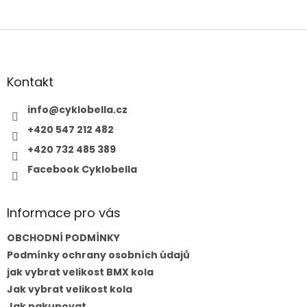
Z
á
p
a
Kontakt
t
í
info
@
cyklobella.cz
+420 547 212 482
+420 732 485 389
Facebook Cyklobella
Informace pro vás
OBCHODNÍ PODMÍNKY
Podmínky ochrany osobních údajů
jak vybrat velikost BMX kola
Jak vybrat velikost kola
Jak nakupovat