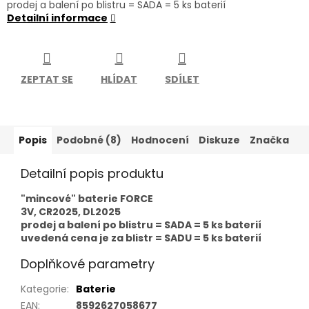
prodej a balení po blistru = SADA = 5 ks baterií
Detailní informace
ZEPTAT SE
HLÍDAT
SDÍLET
Popis
Podobné (8)
Hodnocení
Diskuze
Značka
Detailní popis produktu
"mincové" baterie FORCE
3V, CR2025, DL2025
prodej a balení po blistru = SADA = 5 ks baterií
uvedená cena je za blistr = SADU = 5 ks baterií
Doplňkové parametry
Kategorie
:
Baterie
EAN
:
8592627058677