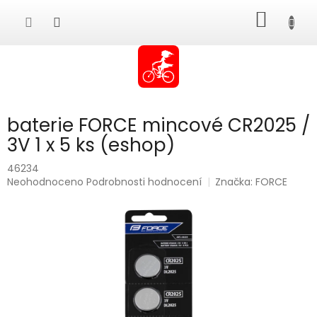
Přejít
NÁKUP
na
obsah
KOŠÍK
baterie FORCE mincové CR2025 /
3V 1 x 5 ks (eshop)
46234
Průměrné
Neohodnoceno
Podrobnosti hodnocení
Značka:
FORCE
hodnocení
produktu
je
0,0
z
5
hvězdiček.