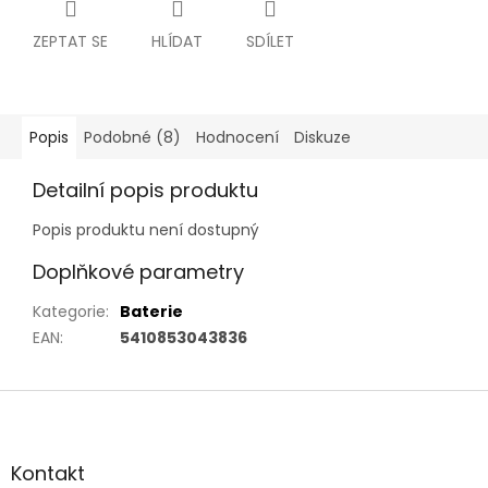
ZEPTAT SE
HLÍDAT
SDÍLET
Popis
Podobné (8)
Hodnocení
Diskuze
Detailní popis produktu
Popis produktu není dostupný
Doplňkové parametry
Kategorie
:
Baterie
EAN
:
5410853043836
Z
á
p
a
Kontakt