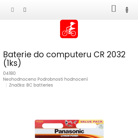
Přejít
NÁKUP
na
obsah
KOŠÍK
Baterie do computeru CR 2032
(1ks)
04180
Průměrné
Neohodnoceno
Podrobnosti hodnocení
hodnocení
Značka:
BC batteries
produktu
je
0,0
z
5
hvězdiček.