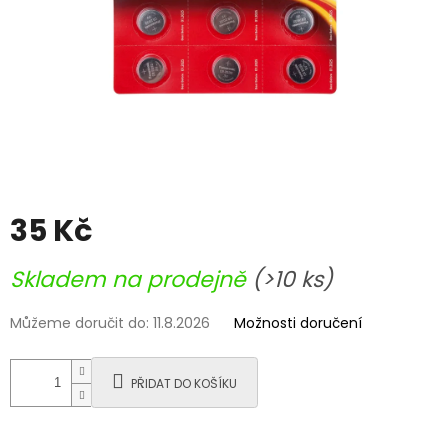
35 Kč
Měrná
Skladem na prodejně
(>10 ks)
cena:
Můžeme doručit do:
11.8.2026
Možnosti doručení
PŘIDAT DO KOŠÍKU