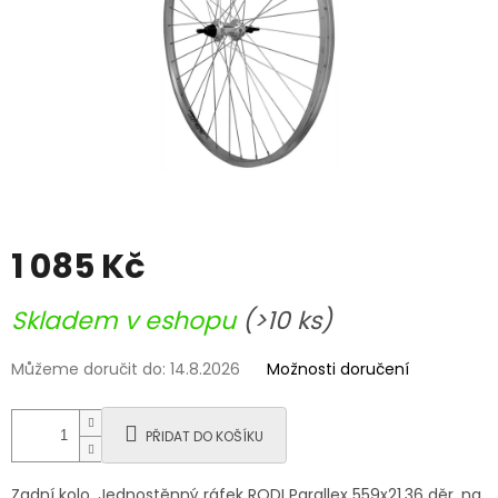
1 085 Kč
Měrná
Skladem v eshopu
(>10 ks)
cena:
Můžeme doručit do:
14.8.2026
Možnosti doručení
PŘIDAT DO KOŠÍKU
Zadní kolo. Jednostěnný ráfek RODI Parallex 559x21,36 děr, na