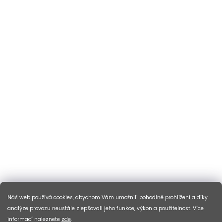
Náš web používá cookies, abychom Vám umožnili pohodlné prohlížení a díky
analýze provozu neustále zlepšovali jeho funkce, výkon a použitelnost. Více
informací naleznete
zde
.