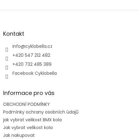
Z
á
p
a
Kontakt
t
í
info
@
cyklobella.cz
+420 547 212 482
+420 732 485 389
Facebook Cyklobella
Informace pro vás
OBCHODNÍ PODMÍNKY
Podmínky ochrany osobních údajů
jak vybrat velikost BMX kola
Jak vybrat velikost kola
Jak nakupovat