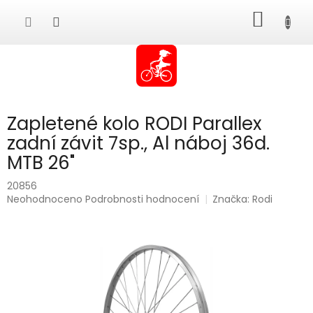
Přejít
NÁKUP
na
obsah
KOŠÍK
Zapletené kolo RODI Parallex
zadní závit 7sp., Al náboj 36d.
MTB 26"
20856
Průměrné
Neohodnoceno
Podrobnosti hodnocení
Značka:
Rodi
hodnocení
produktu
je
0,0
z
5
hvězdiček.