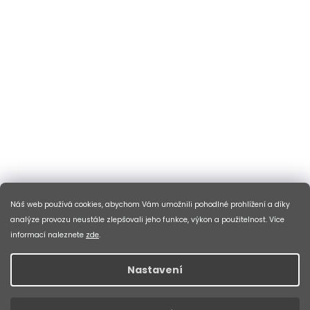
Náš web používá cookies, abychom Vám umožnili pohodlné prohlížení a díky
analýze provozu neustále zlepšovali jeho funkce, výkon a použitelnost. Více
informací naleznete
zde
.
Nastavení