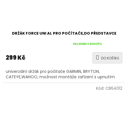
DRŽÁK FORCE UNI AL PRO POČÍTAČE,DO PŘEDSTAVCE
Průměrné
SKLADEM V ESHOPU
hodnocení
produktu
299 Kč
DO KOŠÍKU
je
5,0
univerzální držák pro počitače GARMIN, BRYTON,
z
CATEYE,WAHOO, možnost montáže zařízení s upnutím
5
hvězdiček.
Kód:
CB64012