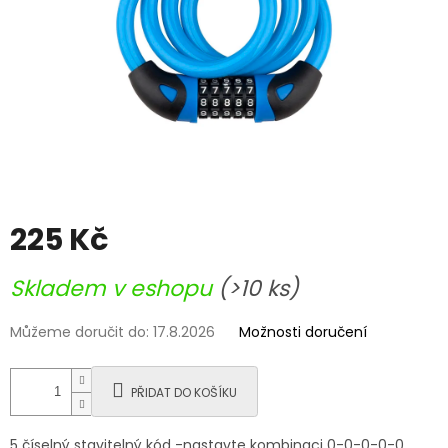
225 Kč
Měrná
Skladem v eshopu
(>10 ks)
cena:
Můžeme doručit do:
17.8.2026
Možnosti doručení
PŘIDAT DO KOŠÍKU
5 číselný stavitelný kód -nastavte kombinaci 0-0-0-0-0