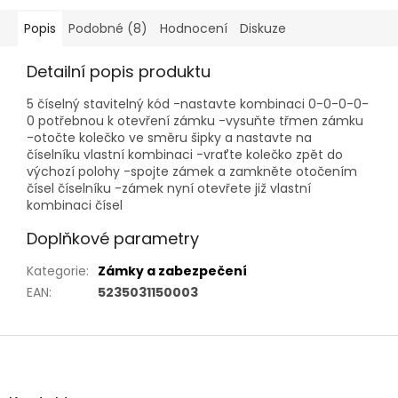
Popis
Podobné (8)
Hodnocení
Diskuze
Detailní popis produktu
5 číselný stavitelný kód -nastavte kombinaci 0-0-0-0-
0 potřebnou k otevření zámku -vysuňte třmen zámku
-otočte kolečko ve směru šipky a nastavte na
číselníku vlastní kombinaci -vraťte kolečko zpět do
výchozí polohy -spojte zámek a zamkněte otočením
čísel číselníku -zámek nyní otevřete již vlastní
kombinaci čísel
Doplňkové parametry
Kategorie
:
Zámky a zabezpečení
EAN
:
5235031150003
Z
á
p