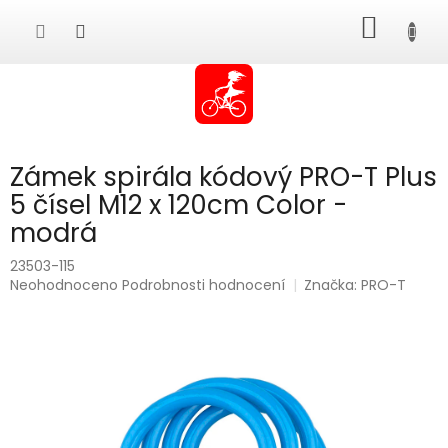
Přejít
NÁKUP
na
obsah
KOŠÍK
Zámek spirála kódový PRO-T Plus
5 čísel M12 x 120cm Color -
modrá
23503-115
Průměrné
Neohodnoceno
Podrobnosti hodnocení
Značka:
PRO-T
hodnocení
produktu
je
0,0
z
5
hvězdiček.