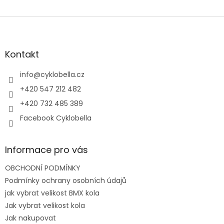
Z
á
p
a
Kontakt
t
í
info
@
cyklobella.cz
+420 547 212 482
+420 732 485 389
Facebook Cyklobella
Informace pro vás
OBCHODNÍ PODMÍNKY
Podmínky ochrany osobních údajů
jak vybrat velikost BMX kola
Jak vybrat velikost kola
Jak nakupovat