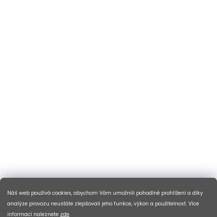
Náš web používá cookies, abychom Vám umožnili pohodlné prohlížení a díky
analýze provozu neustále zlepšovali jeho funkce, výkon a použitelnost. Více
informací naleznete
zde
.