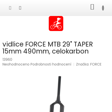
Přejít
NÁKUP
na
obsah
KOŠÍK
vidlice FORCE MTB 29" TAPER
15mm 490mm, celokarbon
13960
Průměrné
Neohodnoceno
Podrobnosti hodnocení
Značka:
FORCE
hodnocení
produktu
je
0,0
z
5
hvězdiček.