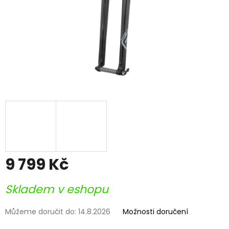
9 799 Kč
Měrná
Skladem v eshopu
cena:
Můžeme doručit do:
14.8.2026
Možnosti doručení