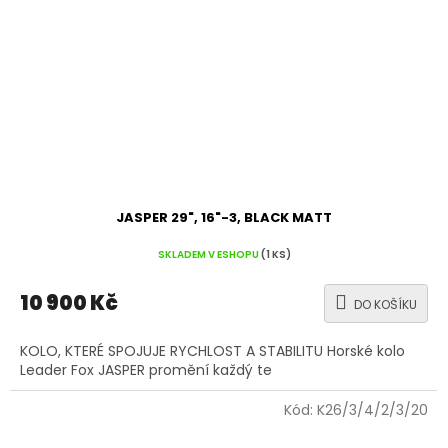
JASPER 29", 16"-3, BLACK MATT
SKLADEM V ESHOPU
(1 KS)
10 900 Kč
DO KOŠÍKU
KOLO, KTERÉ SPOJUJE RYCHLOST A STABILITU Horské kolo
Leader Fox JASPER promění každý te
Kód:
K26/3/4/2/3/20