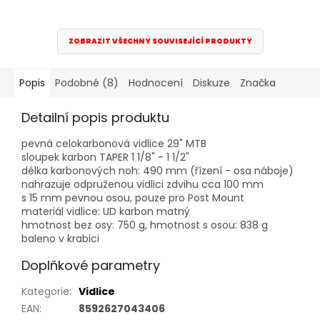
ZOBRAZIT VŠECHNY SOUVISEJÍCÍ PRODUKTY
Popis
Podobné (8)
Hodnocení
Diskuze
Značka
Detailní popis produktu
pevná celokarbonová vidlice 29" MTB
sloupek karbon TAPER 1 1/8" - 1 1/2"
délka karbonových noh: 490 mm (řízení - osa náboje)
nahrazuje odpruženou vidlici zdvihu cca 100 mm
s 15 mm pevnou osou, pouze pro Post Mount
materiál vidlice: UD karbon matný
hmotnost bez osy: 750 g, hmotnost s osou: 838 g
baleno v krabici
Doplňkové parametry
Kategorie
:
Vidlice
EAN
:
8592627043406