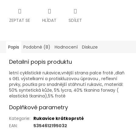
ZEPTAT SE
HLÍDAT
SDÍLET
Popis
Podobné (8)
Hodnocení
Diskuze
Detailní popis produktu
letní cyklistické rukavice,vnější strana palce froté ,dlaň
s GEL výstelkami a protiskluzovou úpravou , reflexní
prvky, poutka pro snadnější stáhnutí rukavic, materiál:
50% syntetická kůže, 5% lycra, 40% tkanina forway (
elastická tkanina),5% froté
Doplňkové parametry
Kategorie
:
Rukavice krátkoprsté
EAN
:
5354612195032