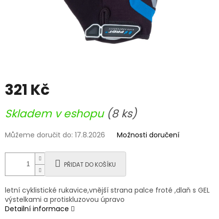
321 Kč
Měrná
Skladem v eshopu
(8 ks)
cena:
Můžeme doručit do:
17.8.2026
Možnosti doručení
PŘIDAT DO KOŠÍKU
letní cyklistické rukavice,vnější strana palce froté ,dlaň s GEL
výstelkami a protiskluzovou úpravo
Detailní informace