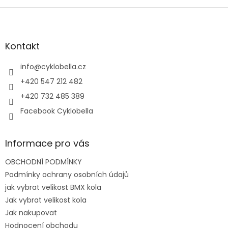
Z
á
p
a
Kontakt
t
í
info
@
cyklobella.cz
+420 547 212 482
+420 732 485 389
Facebook Cyklobella
Informace pro vás
OBCHODNÍ PODMÍNKY
Podmínky ochrany osobních údajů
jak vybrat velikost BMX kola
Jak vybrat velikost kola
Jak nakupovat
Hodnocení obchodu