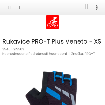
Přejít
NÁKUP
na
obsah
KOŠÍK
Rukavice PRO-T Plus Veneto - XS
35461-219503
Průměrné
Neohodnoceno
Podrobnosti hodnocení
Značka:
PRO-T
hodnocení
produktu
je
0,0
z
5
hvězdiček.