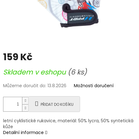
159 Kč
Měrná
Skladem v eshopu
(6 ks)
cena:
Můžeme doručit do:
13.8.2026
Možnosti doručení
PŘIDAT DO KOŠÍKU
letní cyklistické rukavice, materiál: 50% lycra, 50% syntetická
kůže
Detailní informace