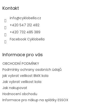
p
a
Kontakt
t
í
info
@
cyklobella.cz
+420 547 212 482
+420 732 485 389
Facebook Cyklobella
Informace pro vás
OBCHODNÍ PODMÍNKY
Podmínky ochrany osobních údajů
jak vybrat velikost BMX kola
Jak vybrat velikost kola
Jak nakupovat
Hodnocení obchodu
Informace pro nákup na splátky ESSOX