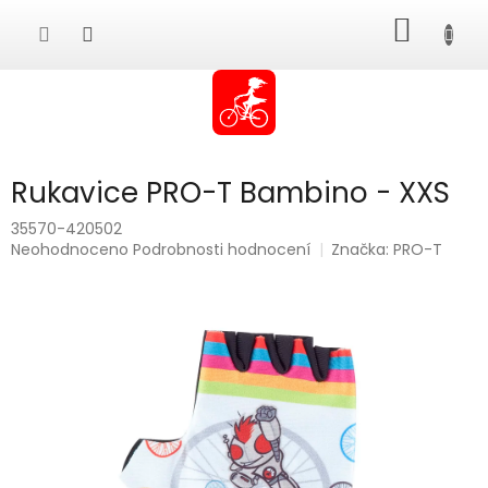
Přejít
NÁKUP
na
obsah
KOŠÍK
Rukavice PRO-T Bambino - XXS
35570-420502
Průměrné
Neohodnoceno
Podrobnosti hodnocení
Značka:
PRO-T
hodnocení
produktu
je
0,0
z
5
hvězdiček.