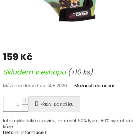
159 Kč
Měrná
Skladem v eshopu
(>10 ks)
cena:
Můžeme doručit do:
14.8.2026
Možnosti doručení
PŘIDAT DO KOŠÍKU
letní cyklistické rukavice, materiál: 50% lycra, 50% syntetická
kůže
Detailní informace