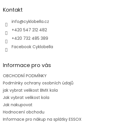
p
a
Kontakt
t
í
info
@
cyklobella.cz
+420 547 212 482
+420 732 485 389
Facebook Cyklobella
Informace pro vás
OBCHODNÍ PODMÍNKY
Podmínky ochrany osobních údajů
jak vybrat velikost BMX kola
Jak vybrat velikost kola
Jak nakupovat
Hodnocení obchodu
Informace pro nákup na splátky ESSOX