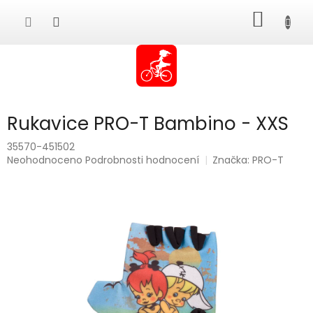
Přejít
NÁKUP
na
obsah
KOŠÍK
Rukavice PRO-T Bambino - XXS
35570-451502
Průměrné
Neohodnoceno
Podrobnosti hodnocení
Značka:
PRO-T
hodnocení
produktu
je
0,0
z
5
hvězdiček.