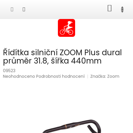
Přejít
NÁKUP
na
obsah
KOŠÍK
Řídítka silniční ZOOM Plus dural
průměr 31.8, šířka 440mm
09523
Průměrné
Neohodnoceno
Podrobnosti hodnocení
Značka:
Zoom
hodnocení
produktu
je
0,0
z
5
hvězdiček.