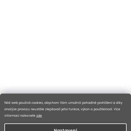
Náš web používá cookies, abychom Vám umožnili pohodlné prohlížení a díky
analýze provozu neustále zlepšovali jeho funkce, výkon a použitelnost. Více
informací naleznete
zde
.
Nastavení