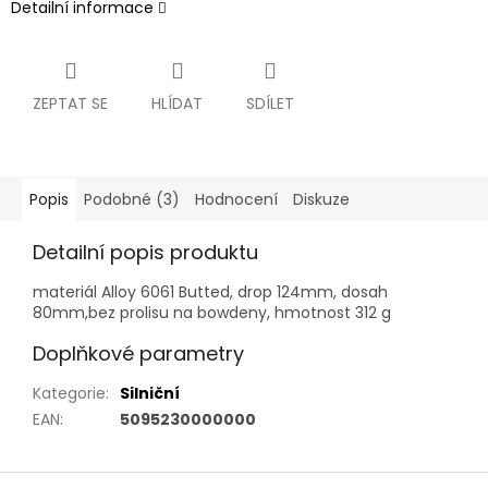
Detailní informace
ZEPTAT SE
HLÍDAT
SDÍLET
Popis
Podobné (3)
Hodnocení
Diskuze
Detailní popis produktu
materiál Alloy 6061 Butted, drop 124mm, dosah
80mm,bez prolisu na bowdeny, hmotnost 312 g
Doplňkové parametry
Kategorie
:
Silniční
EAN
:
5095230000000
Z