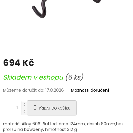
694 Kč
Měrná
Skladem v eshopu
(6 ks)
cena:
Můžeme doručit do:
17.8.2026
Možnosti doručení
PŘIDAT DO KOŠÍKU
materiál Alloy 6061 Butted, drop 124mm, dosah 80mm,bez
prolisu na bowdeny, hmotnost 312 g