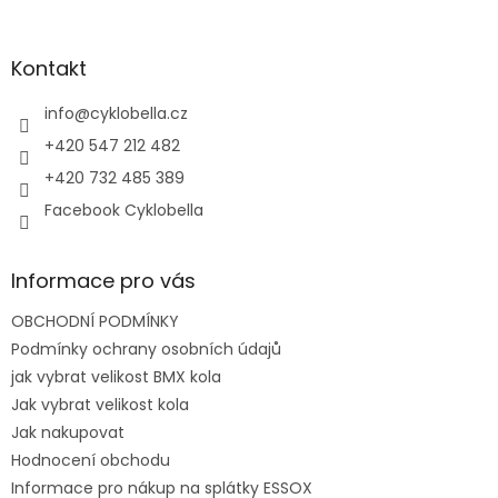
á
p
a
Kontakt
t
í
info
@
cyklobella.cz
+420 547 212 482
+420 732 485 389
Facebook Cyklobella
Informace pro vás
OBCHODNÍ PODMÍNKY
Podmínky ochrany osobních údajů
jak vybrat velikost BMX kola
Jak vybrat velikost kola
Jak nakupovat
Hodnocení obchodu
Informace pro nákup na splátky ESSOX