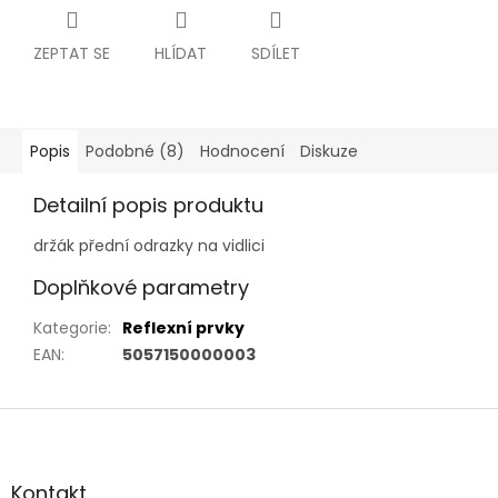
ZEPTAT SE
HLÍDAT
SDÍLET
Popis
Podobné (8)
Hodnocení
Diskuze
Detailní popis produktu
držák přední odrazky na vidlici
Doplňkové parametry
Kategorie
:
Reflexní prvky
EAN
:
5057150000003
Z
á
p
a
Kontakt