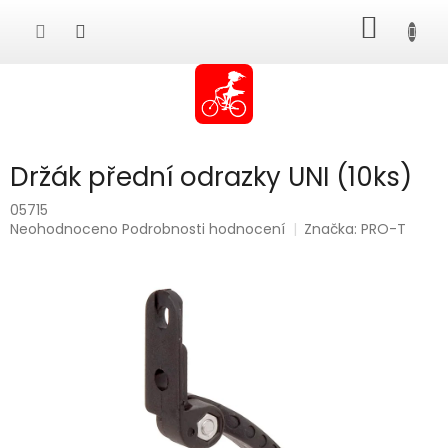
Přejít
NÁKUP
na
obsah
KOŠÍK
Držák přední odrazky UNI (10ks)
05715
Průměrné
Neohodnoceno
Podrobnosti hodnocení
Značka:
PRO-T
hodnocení
produktu
je
0,0
z
5
hvězdiček.