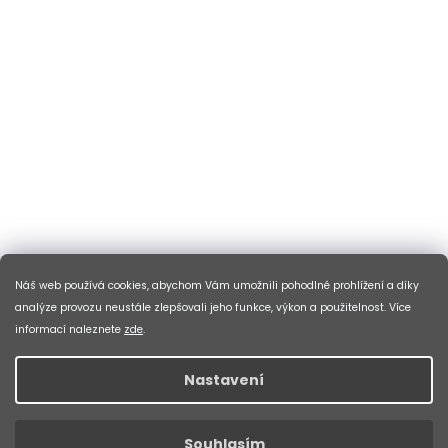
Náš web používá cookies, abychom Vám umožnili pohodlné prohlížení a díky
analýze provozu neustále zlepšovali jeho funkce, výkon a použitelnost. Více
informací naleznete
zde
.
Nastavení
Souhlasím