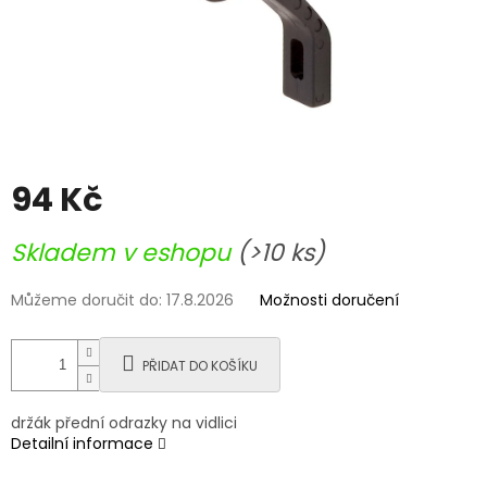
94 Kč
Měrná
Skladem v eshopu
(>10 ks)
cena:
Můžeme doručit do:
17.8.2026
Možnosti doručení
PŘIDAT DO KOŠÍKU
držák přední odrazky na vidlici
Detailní informace