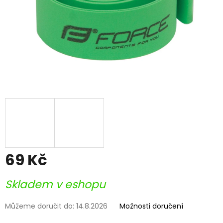
69 Kč
Měrná
Skladem v eshopu
cena:
Můžeme doručit do:
14.8.2026
Možnosti doručení