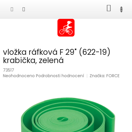
Přejít
NÁKUP
na
obsah
KOŠÍK
vložka ráfková F 29" (622-19)
krabička, zelená
73517
Průměrné
Neohodnoceno
Podrobnosti hodnocení
Značka:
FORCE
hodnocení
produktu
je
0,0
z
5
hvězdiček.