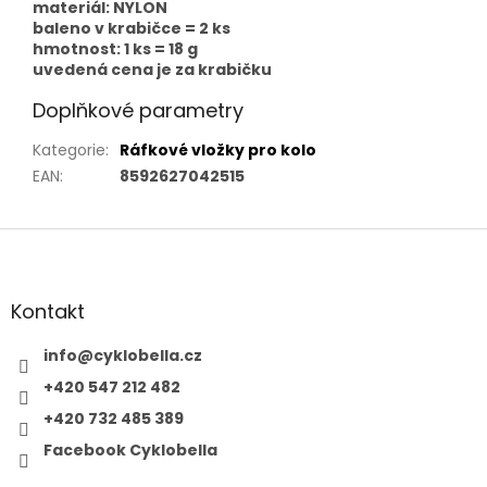
materiál: NYLON
baleno v krabičce = 2 ks
hmotnost: 1 ks = 18 g
uvedená cena je za krabičku
Doplňkové parametry
Kategorie
:
Ráfkové vložky pro kolo
EAN
:
8592627042515
Z
á
p
a
Kontakt
t
í
info
@
cyklobella.cz
+420 547 212 482
+420 732 485 389
Facebook Cyklobella