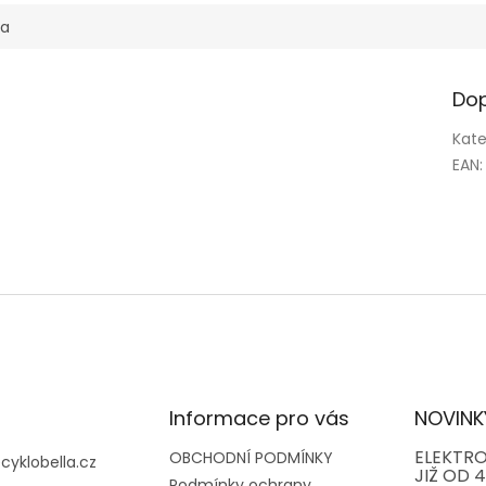
ka
Dop
Kate
EAN
:
Informace pro vás
NOVINK
ELEKTRO
OBCHODNÍ PODMÍNKY
@
cyklobella.cz
JIŽ OD 4
Podmínky ochrany