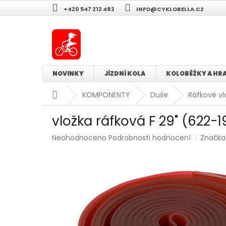
Přejít
+420 547 212 482
INFO@CYKLOBELLA.CZ
na
obsah
NOVINKY
JÍZDNÍ KOLA
KOLOBĚŽKY A HR
Domů
KOMPONENTY
Duše
Ráfkové vl
vložka ráfková F 29" (622-
Průměrné
Neohodnoceno
Podrobnosti hodnocení
Značka
hodnocení
produktu
je
0,0
z
5
hvězdiček.