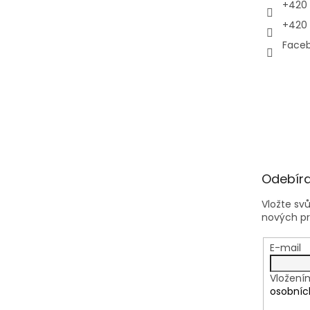
+420 
+420 
Faceb
Odebíra
Vložte sv
nových p
E-mail
Vložení
osobníc