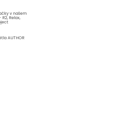
ačky v našem
 R2, Relax,
ject
ětla AUTHOR