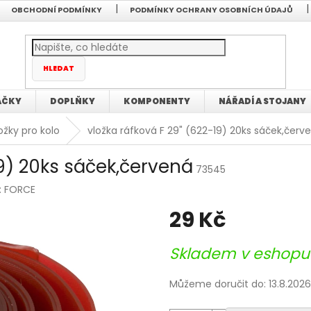
OBCHODNÍ PODMÍNKY
PODMÍNKY OCHRANY OSOBNÍCH ÚDAJŮ
HLEDAT
AČKY
DOPLŇKY
KOMPONENTY
NÁŘADÍ A STOJANY
ožky pro kolo
vložka ráfková F 29" (622-19) 20ks sáček,červ
19) 20ks sáček,červená
73545
:
FORCE
29 Kč
Měrná
Skladem v eshopu
cena:
Můžeme doručit do:
13.8.2026