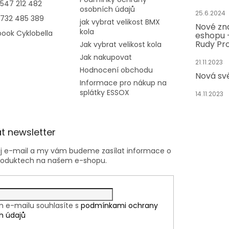
547 212 482
osobních údajů
25.6.2024
732 485 389
jak vybrat velikost BMX
Nové zn
kola
ook Cyklobella
eshopu -
Rudy Pro
Jak vybrat velikost kola
Jak nakupovat
21.11.2023
Hodnocení obchodu
Nová sv
Informace pro nákup na
splátky ESSOX
14.11.2023
t newsletter
ůj e-mail a my vám budeme zasílat informace o
roduktech na našem e-shopu.
m e-mailu souhlasíte s
podmínkami ochrany
h údajů