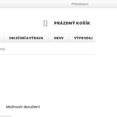
JAK VYBRAT VELIKOST BMX KOLA
JAK VYBRAT VELIKOST KOLA
Přihlášení
NÁKUPNÍ
PRÁZDNÝ KOŠÍK
KOŠÍK
OBLEČENÍ A VÝBAVA
OBUV
VÝPRODEJ
SERVIS
ená
Možnosti doručení