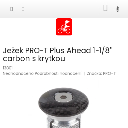
Přejít
NÁKUP
na
obsah
KOŠÍK
Ježek PRO-T Plus Ahead 1-1/8"
carbon s krytkou
13801
Průměrné
Neohodnoceno
Podrobnosti hodnocení
Značka:
PRO-T
hodnocení
produktu
je
0,0
z
5
hvězdiček.