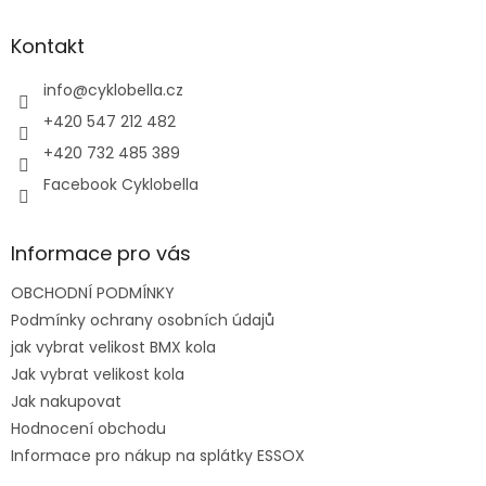
p
a
Kontakt
t
í
info
@
cyklobella.cz
+420 547 212 482
+420 732 485 389
Facebook Cyklobella
Informace pro vás
OBCHODNÍ PODMÍNKY
Podmínky ochrany osobních údajů
jak vybrat velikost BMX kola
Jak vybrat velikost kola
Jak nakupovat
Hodnocení obchodu
Informace pro nákup na splátky ESSOX