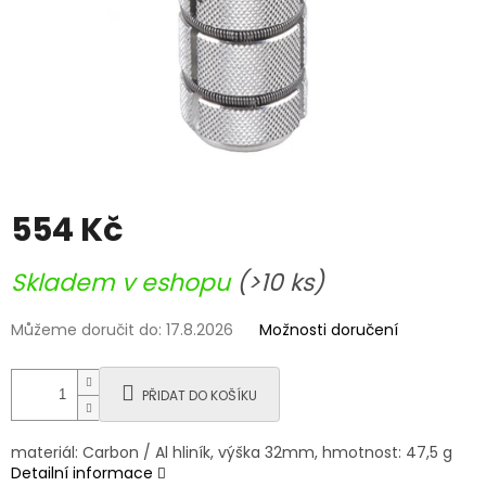
554 Kč
Měrná
Skladem v eshopu
(>10 ks)
cena:
Můžeme doručit do:
17.8.2026
Možnosti doručení
PŘIDAT DO KOŠÍKU
materiál: Carbon / Al hliník, výška 32mm, hmotnost: 47,5 g
Detailní informace