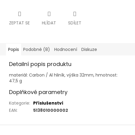
ZEPTAT SE
HLÍDAT
SDÍLET
Popis
Podobné (8)
Hodnocení
Diskuze
Detailní popis produktu
materiál: Carbon / Al hliník, výška 32mm, hmotnost:
47,5 g
Doplňkové parametry
Kategorie
:
Příslušenství
EAN
:
5138010000002
Z
á