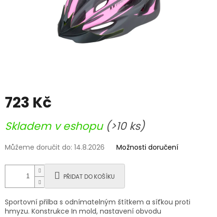
723 Kč
Měrná
Skladem v eshopu
(>10 ks)
cena:
Můžeme doručit do:
14.8.2026
Možnosti doručení
PŘIDAT DO KOŠÍKU
Sportovní přilba s odnímatelným štítkem a síťkou proti
hmyzu. Konstrukce In mold, nastavení obvodu