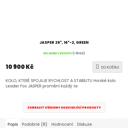
JASPER 29", 16"-2, GREEN
SKLADEM V ESHOPU
(>10 KS)
10 900 Kč
DO KOŠÍKU
KOLO, KTERÉ SPOJUJE RYCHLOST A STABILITU Horské kolo
Leader Fox JASPER promění každý te
ZOBRAZIT VŠECHNY SOUVISEJÍCÍ PRODUKTY
Popis
Podobné (8)
Hodnocení
Diskuze