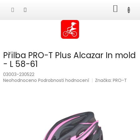
Přejít
NÁKUP
na
obsah
KOŠÍK
Přilba PRO-T Plus Alcazar In mold
- L 58-61
03003-230522
Průměrné
Neohodnoceno
Podrobnosti hodnocení
Značka:
PRO-T
hodnocení
produktu
je
0,0
z
5
hvězdiček.