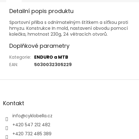
Detailní popis produktu
Sportovní přilba s odnímatelným štítkem a síťkou proti
hmyzu. Konstrukce In mold, nastavení obvodu pomocí
kolečka, hmotnost 230g, 24 větracích otvorů.
Doplňkové parametry
Kategorie
:
ENDURO a MTB
EAN
:
5030032305229
Z
á
p
a
Kontakt
t
í
info
@
cyklobella.cz
+420 547 212 482
+420 732 485 389