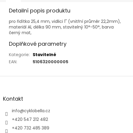
Detailní popis produktu
pro řidítka 25,4 mm, vidlici 1" (vnitřní průměr 22,2mm),
materiál Al, délka 90 mm, stavitelný 10°-50°, barva
černý mat,
Doplňkové parametry
Kategorie
:
Stavitelné
EAN
:
5106320000005
Z
á
p
a
Kontakt
t
í
info
@
cyklobella.cz
+420 547 212 482
+420 732 485 389