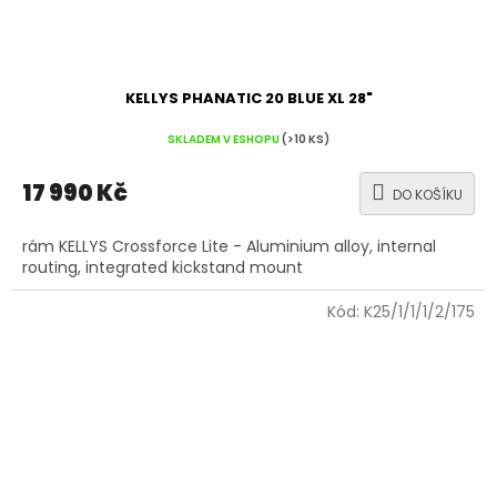
KELLYS PHANATIC 20 BLUE XL 28"
SKLADEM V ESHOPU
(>10 KS)
17 990 Kč
DO KOŠÍKU
rám KELLYS Crossforce Lite - Aluminium alloy, internal
routing, integrated kickstand mount
Kód:
K25/1/1/1/2/175