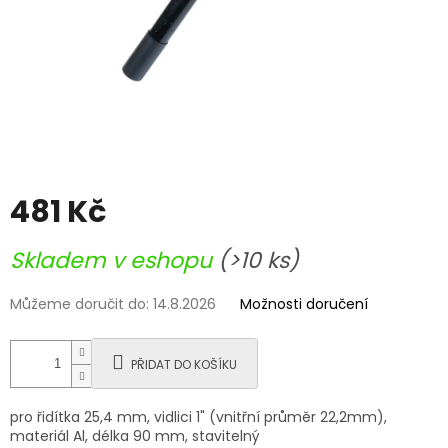
481 Kč
Měrná
Skladem v eshopu
(>10 ks)
cena:
Můžeme doručit do:
14.8.2026
Možnosti doručení
PŘIDAT DO KOŠÍKU
pro řidítka 25,4 mm, vidlici 1" (vnitřní průměr 22,2mm),
materiál Al, délka 90 mm, stavitelný