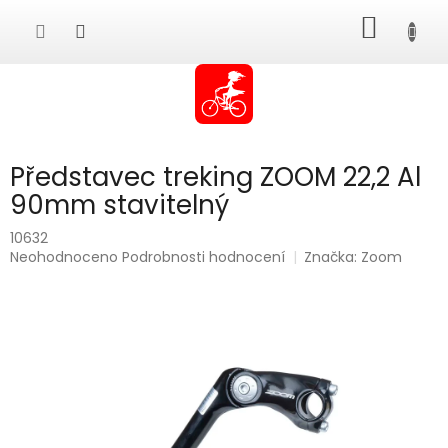
Přejít
NÁKUP
na
obsah
KOŠÍK
Představec treking ZOOM 22,2 Al
90mm stavitelný
10632
Průměrné
Neohodnoceno
Podrobnosti hodnocení
Značka:
Zoom
hodnocení
produktu
je
0,0
z
5
hvězdiček.