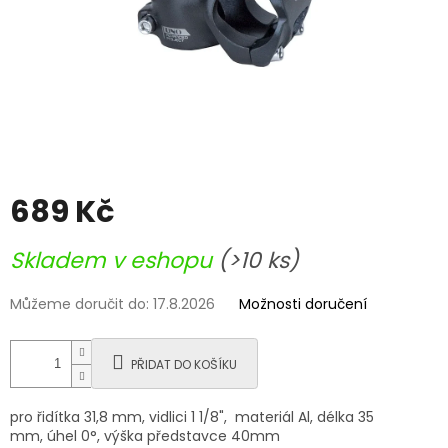
689 Kč
Měrná
Skladem v eshopu
(>10 ks)
cena:
Můžeme doručit do:
17.8.2026
Možnosti doručení
PŘIDAT DO KOŠÍKU
pro řidítka 31,8 mm, vidlici 1 1/8", materiál Al, délka 35
mm, úhel 0°, výška představce 40mm