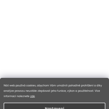
Náš web používá cookies, abychom Vám umožnili pohodlné prohlížení a díky
analýze provozu neustále zlepšovali jeho funkce, výkon a použitelnost. Více
informací naleznete
zde
.
Nastavení