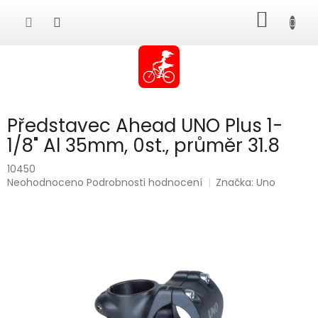
Přejít
NÁKUP
na
obsah
KOŠÍK
Představec Ahead UNO Plus 1-
1/8" Al 35mm, 0st., průměr 31.8
10450
Průměrné
Neohodnoceno
Podrobnosti hodnocení
Značka:
Uno
hodnocení
produktu
je
0,0
z
5
hvězdiček.