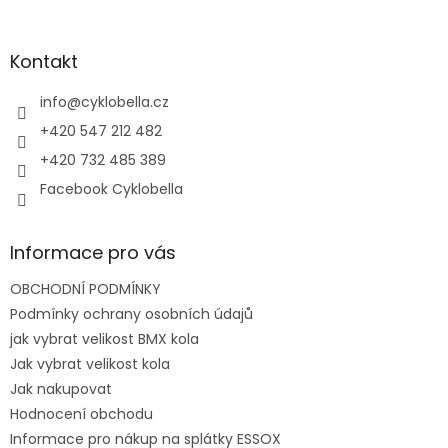
á
p
a
Kontakt
t
í
info
@
cyklobella.cz
+420 547 212 482
+420 732 485 389
Facebook Cyklobella
Informace pro vás
OBCHODNÍ PODMÍNKY
Podmínky ochrany osobních údajů
jak vybrat velikost BMX kola
Jak vybrat velikost kola
Jak nakupovat
Hodnocení obchodu
Informace pro nákup na splátky ESSOX