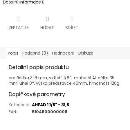
Detailní informace
ZEPTAT SE
HLÍDAT
SDÍLET
Popis
Podobné (8)
Hodnocení
Diskuze
Detailní popis produktu
pro řidítka 31,8 mm, vidlici 1 1/8", materiál Al, délka 35
mm, úhel 0°, výška představce 40mm, hmotnost 120g
Doplňkové parametry
Kategorie
:
AHEAD 1 1/8" - 31,8
EAN
:
5104500000005
Z