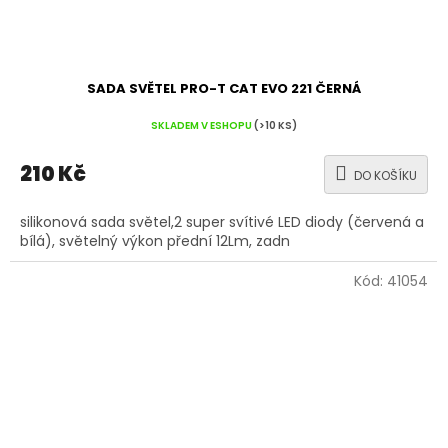
SADA SVĚTEL PRO-T CAT EVO 221 ČERNÁ
SKLADEM V ESHOPU
(>10 KS)
210 Kč
DO KOŠÍKU
silikonová sada světel,2 super svítivé LED diody (červená a
bílá), světelný výkon přední 12Lm, zadn
Kód:
41054