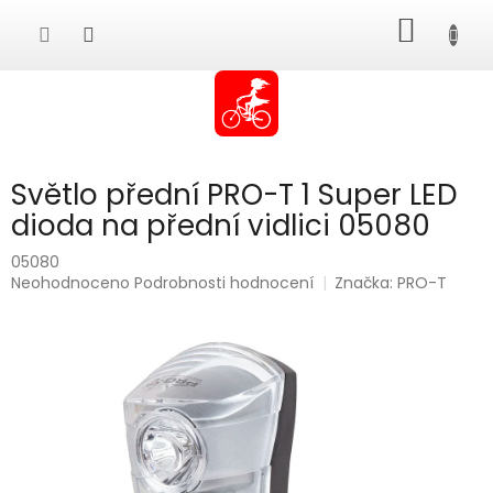
Přejít
NÁKUP
na
obsah
KOŠÍK
Světlo přední PRO-T 1 Super LED
dioda na přední vidlici 05080
05080
Průměrné
Neohodnoceno
Podrobnosti hodnocení
Značka:
PRO-T
hodnocení
produktu
je
0,0
z
5
hvězdiček.