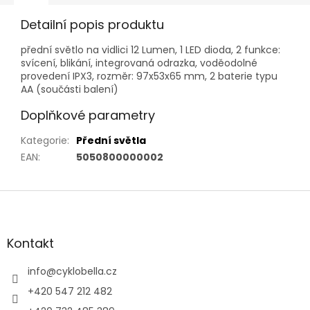
Detailní popis produktu
přední světlo na vidlici 12 Lumen, 1 LED dioda, 2 funkce:
svícení, blikání, integrovaná odrazka, voděodolné
provedení IPX3, rozměr: 97x53x65 mm, 2 baterie typu
AA (součásti balení)
Doplňkové parametry
Kategorie
:
Přední světla
EAN
:
5050800000002
Z
á
p
a
Kontakt
t
í
info
@
cyklobella.cz
+420 547 212 482