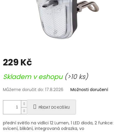
229 Kč
Měrná
Skladem v eshopu
(>10 ks)
cena:
Můžeme doručit do:
17.8.2026
Možnosti doručení
PŘIDAT DO KOŠÍKU
přední světlo na vidlici 12 Lumen, 1 LED dioda, 2 funkce:
svícení, blikání, integrovaná odrazka, vo